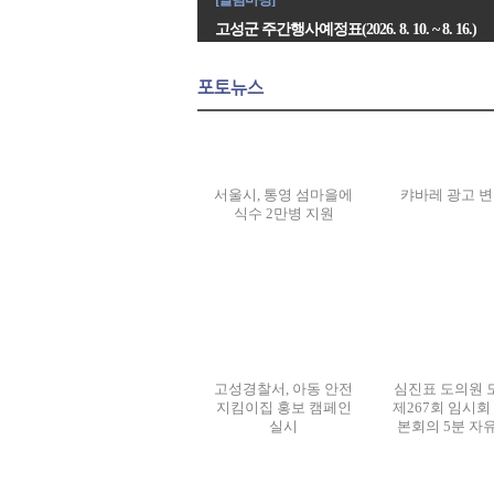
고성군 주간행사예정표(2026. 8. 10. ~ 8. 16.)
포토뉴스
서울시, 통영 섬마을에
캬바레 광고 
식수 2만병 지원
고성경찰서, 아동 안전
심진표 도의원 
지킴이집 홍보 캠페인
제267회 임시회
실시
본회의 5분 자