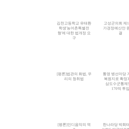
김천고등학교 유태환
고성군의회 제1
학생'농어촌특별전
가경정예산안 
형'에 대한 법개정 요
결
구
[평론]법관의 화법, 우
통영 병선마당 
리의 청취법
복원지로 확정3
삼도수군통제
170억 투
[평론]인디음악의 역
한나라당 박희태