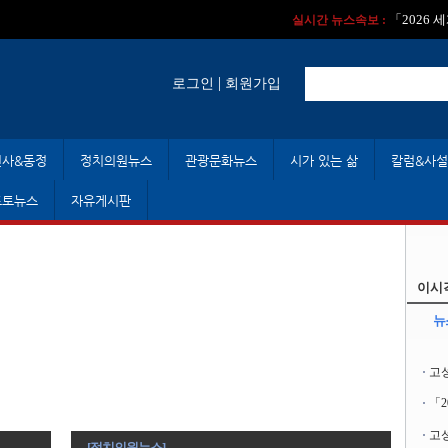
실시간 뉴스속보 :
실시간 뉴스속보 
「2026
실시간 뉴스속보 :
|
로그인
회원가입
인사&동정
정치의원뉴스
관광문화뉴스
시가 있는 삶
칼럼&사설
포토뉴스
자유게시판
이시
뉴
고
「
고성
[정치의원뉴스]