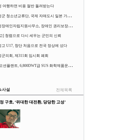
성 여행하면 비용 절반 돌려받는다
고
성군 청소년교류단, 국제 자매도시 일본 가사오카시 찾아
고
성장애인자립지원사무소, 장애인 권리보장 촉구 1인 시위 벌여
고] 청렴으로 다시 세우는 군민의 신뢰
고 U17, 창단 처음으로 전국 정상에 섰다
군의회, 제311회 임시회 폐회
S
K오션플랜트, 6,800DWT급 SUS 화학제품운반선 2척 수주
&사설
전체목록
정 구호, ‘위대한 대전환, 당당한 고성’