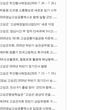
고성군 주간행사예정표(2026. 7. 20. ~ 7. 26.)
허동원 도의원 소통행보로 새로운 임기 시작
2026경남고성공룡엑스포 함께 일할 군민 모집
고성군 ‘고성해양일반산업단지’ 새로 지정
고성군, 점심시간 주·정차 단속유예 3시간으로 확대
2026년도 제1회 고성공룡지질공원 자문위원회 열어
고성군의회, 2026년 하반기 승진공무원 임용장 수여
제63회 청룡기 전국고등학교 축구대회 고성서 열린다
SK오션플랜트, 협동로봇 활용해 해상풍력 생산 혁신 속도 낸다
고성군 2026년 하반기 정기인사 발령
고성군 주간행사예정표(2026. 7. 13. ~ 7. 19.)
[경남 고성군] 2026년 하반기 정기인사 승진심사 결과
고성군, 민선 9기 출범 맞아 ‘군민과 함께하는 대전환 소통간담회’ 열어
고성군평생학습관 “고성군-경상대 연결 평생교육” 운영
제10대 고성군의회 전반기 상임위원회 구성 완료
2026경남고성공룡엑스포 입장권 사전예매 시작