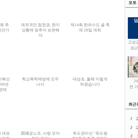
포토
회 추
재외국민 참정권, 현지
제14회 한려수도 굴 축
원안가
상황에 맞추어 보완해
제 28일 개최
야
고성
표(20
거북선
학교폭력예방에 모두
대성초, 올해 이렇게
「2
00년
나서
하겠습니다
전 
영에
입
최근
1
고
2
 대표
固城공노조, 사랑 모아
독도관리선 “독도평
3