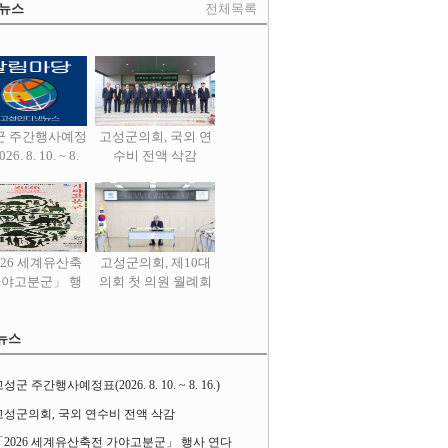
 뉴스
전체목록
군 주간행사예정
고성군의회, 국외 연
26. 8. 10. ~ 8.
수비 전액 삭감
16.)
026 세계유산축
고성군의회, 제10대
가야고분군」 행
의회 첫 의원 월례회
사 연다
열어
뉴스
성군 주간행사예정표(2026. 8. 10. ~ 8. 16.)
고성군의회, 국외 연수비 전액 삭감
「2026 세계유산축전 가야고분군」 행사 연다