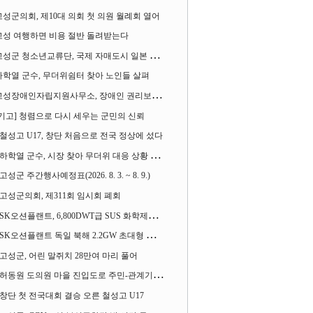
고성군의회, 제10대 의회 첫 의원 월례회 열어
고성 여행하면 비용 절반 돌려받는다
성군 청소년교류단, 국제 자매도시 일본 가사오카시 찾아
하학열 군수, 무더위쉼터 찾아 노인들 살펴
성장애인자립지원사무소, 장애인 권리보장 촉구 1인 시위 벌여
[기고] 청렴으로 다시 세우는 군민의 신뢰
철성고 U17, 창단 처음으로 전국 정상에 섰다
하학열 군수, 시장 찾아 무더위 대응 상황 살펴
고성군 주간행사예정표(2026. 8. 3. ~ 8. 9.)
고성군의회, 제311회 임시회 폐회
SK오션플랜트, 6,800DWT급 SUS 화학제품운반선 2척 수주
SK오션플랜트 독일 북해 2.2GW 초대형 해상변전소 하부구조물 수주
고성군, 어린 말쥐치 28만여 마리 풀어
허동원 도의원 마을 진입도로 주민-관계기관과 함께 간담회 열어
창단 첫 전국대회 결승 오른 철성고 U17