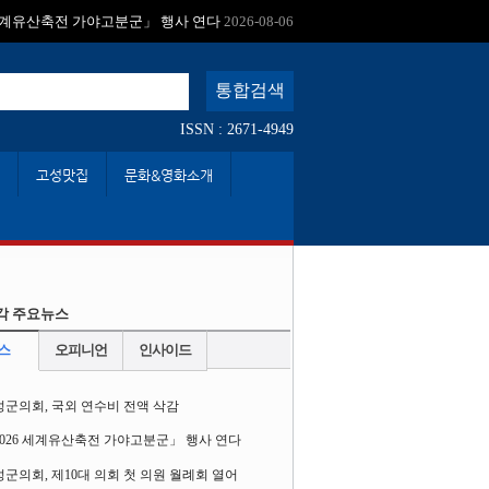
:
 세계유산축전 가야고분군」 행사 연다
2026-08-06
ISSN : 2671-4949
고성맛집
문화&영화소개
각 주요뉴스
스
오피니언
인사이드
성군의회, 국외 연수비 전액 삭감
2026 세계유산축전 가야고분군」 행사 연다
군의회, 제10대 의회 첫 의원 월례회 열어