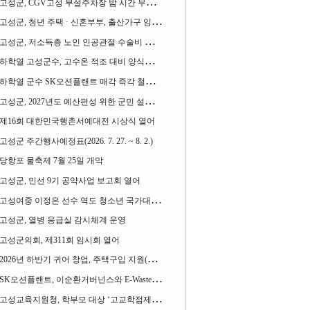
고성군, CGV고성 부설주차장 밤 시간 무료 개방한다
고성군, 청년 주택 · 신혼부부, 출산가구 임차보증금 대출이자 지원사업 시행
고성군, 저소득층 노인 인공관절 수술비 지원사업 계속 추진
하학열 고성군수, 고수온 적조 대비 양식장 현장점검
하학열 군수 SK오션플랜트 매각 즉각 철회 촉구 기자회견 열어
고성군, 2027년도 예산편성 위한 군민 설문조사 실시
제16회 대한민국행촌서예대전 시상식 열어
고성군 주간행사예정표(2026. 7. 27. ~ 8. 2.)
당항포 물축제 7월 25일 개막
고성군, 민선 9기 공약사업 보고회 열어
고성여중 이정은 선수 역도 청소년 국가대표에 뽑혀
고성군, 열병 응급실 감시체계 운영
고성군의회, 제311회 임시회 열어
2026년 하반기 귀어 창업, 주택구입 지원(융자) 사업대상자 모집
SK오션플랜트, 이순환거버넌스와 E-Waste Zero 업무협약
고성교육지원청, 학부모 대상 ‘고교학점제와 대입제도 설명회’ 열어