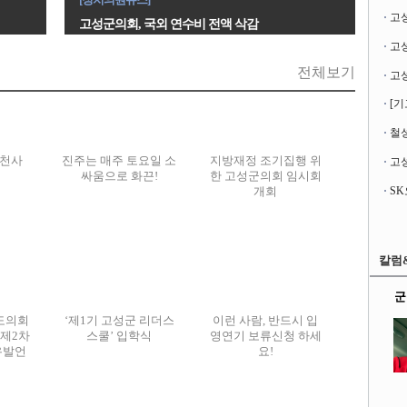
고
고성군의회, 국외 연수비 전액 삭감
전체보기
[기
철성
변천사
진주는 매주 토요일 소
지방재정 조기집행 위
고성
싸움으로 화끈!
한 고성군의회 임시회
개회
칼럼
군
도의회
‘제1기 고성군 리더스
이런 사람, 반드시 입
 제2차
스쿨’ 입학식
영연기 보류신청 하세
유발언
요!