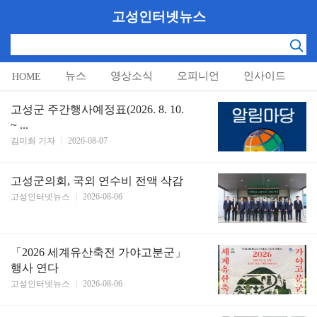
고성인터넷뉴스
뉴스
영상소식
오피니언
인사이드
HOME
알림마당
고성군 주간행사예정표(2026. 8. 10.
~ ...
김미화 기자
|
2026-08-07
고성군의회, 국외 연수비 전액 삭감
고성인터넷뉴스
|
2026-08-06
「2026 세계유산축전 가야고분군」
행사 연다
고성인터넷뉴스
|
2026-08-06