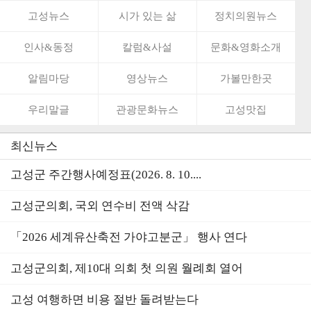
고성뉴스
시가 있는 삶
정치의원뉴스
인사&동정
칼럼&사설
문화&영화소개
알림마당
영상뉴스
가볼만한곳
우리말글
관광문화뉴스
고성맛집
최신뉴스
고성군 주간행사예정표(2026. 8. 10....
고성군의회, 국외 연수비 전액 삭감
「2026 세계유산축전 가야고분군」 행사 연다
고성군의회, 제10대 의회 첫 의원 월례회 열어
고성 여행하면 비용 절반 돌려받는다