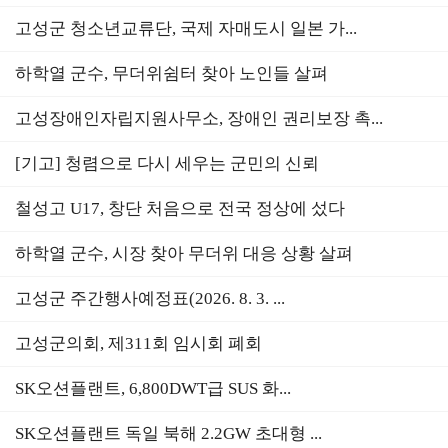
고성군 청소년교류단, 국제 자매도시 일본 가...
하학열 군수, 무더위쉼터 찾아 노인들 살펴
고성장애인자립지원사무소, 장애인 권리보장 촉...
[기고] 청렴으로 다시 세우는 군민의 신뢰
철성고 U17, 창단 처음으로 전국 정상에 섰다
하학열 군수, 시장 찾아 무더위 대응 상황 살펴
고성군 주간행사예정표(2026. 8. 3. ...
고성군의회, 제311회 임시회 폐회
SK오션플랜트, 6,800DWT급 SUS 화...
SK오션플랜트 독일 북해 2.2GW 초대형 ...