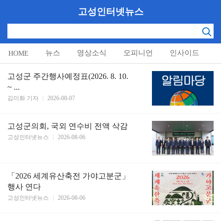
고성인터넷뉴스
뉴스
영상소식
오피니언
인사이드
HOME
알림마당
고성군 주간행사예정표(2026. 8. 10.
~ ...
김미화 기자
|
2026-08-07
고성군의회, 국외 연수비 전액 삭감
고성인터넷뉴스
|
2026-08-06
「2026 세계유산축전 가야고분군」
행사 연다
고성인터넷뉴스
|
2026-08-06