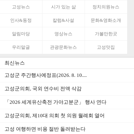
고성뉴스
시가 있는 삶
정치의원뉴스
인사&동정
칼럼&사설
문화&영화소개
알림마당
영상뉴스
가볼만한곳
우리말글
관광문화뉴스
고성맛집
최신뉴스
고성군 주간행사예정표(2026. 8. 10....
고성군의회, 국외 연수비 전액 삭감
「2026 세계유산축전 가야고분군」 행사 연다
고성군의회, 제10대 의회 첫 의원 월례회 열어
고성 여행하면 비용 절반 돌려받는다