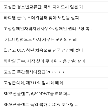
고성군 청소년교류단, 국제 자매도시 일본 가...
하학열 군수, 무더위쉼터 찾아 노인들 살펴
고성장애인자립지원사무소, 장애인 권리보장 촉...
[기고] 청렴으로 다시 세우는 군민의 신뢰
철성고 U17, 창단 처음으로 전국 정상에 섰다
하학열 군수, 시장 찾아 무더위 대응 상황 살펴
고성군 주간행사예정표(2026. 8. 3. ...
고성군의회, 제311회 임시회 폐회
SK오션플랜트, 6,800DWT급 SUS 화...
SK오션플랜트 독일 북해 2.2GW 초대형 ...