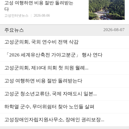
고성 여행하면 비용 절반 돌려받는
다
고성인터넷뉴스
|
2026-08-06
주요뉴스
2026-08-07
고성군의회, 국외 연수비 전액 삭감
「2026 세계유산축전 가야고분군」 행사 연다
고성군의회, 제10대 의회 첫 의원 월례...
고성 여행하면 비용 절반 돌려받는다
고성군 청소년교류단, 국제 자매도시 일본...
하학열 군수, 무더위쉼터 찾아 노인들 살펴
고성장애인자립지원사무소, 장애인 권리보장...