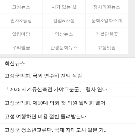
고성뉴스
시가 있는 삶
정치의원뉴스
인사&동정
칼럼&사설
문화&영화소개
알림마당
영상뉴스
가볼만한곳
우리말글
관광문화뉴스
고성맛집
최신뉴스
고성군의회, 국외 연수비 전액 삭감
「2026 세계유산축전 가야고분군」 행사 연다
고성군의회, 제10대 의회 첫 의원 월례회 열어
고성 여행하면 비용 절반 돌려받는다
고성군 청소년교류단, 국제 자매도시 일본 가...