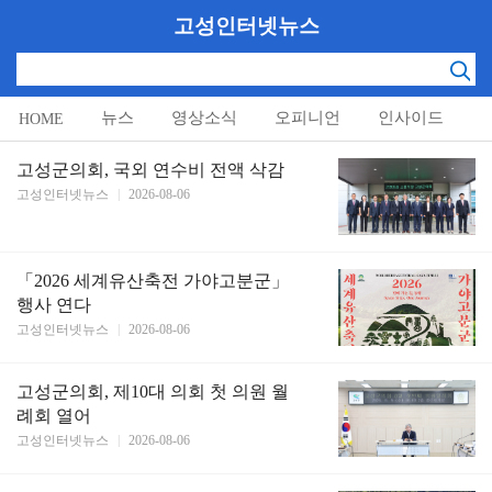
고성인터넷뉴스
뉴스
영상소식
오피니언
인사이드
HOME
알림마당
고성군의회, 국외 연수비 전액 삭감
고성인터넷뉴스
|
2026-08-06
「2026 세계유산축전 가야고분군」
행사 연다
고성인터넷뉴스
|
2026-08-06
고성군의회, 제10대 의회 첫 의원 월
례회 열어
고성인터넷뉴스
|
2026-08-06