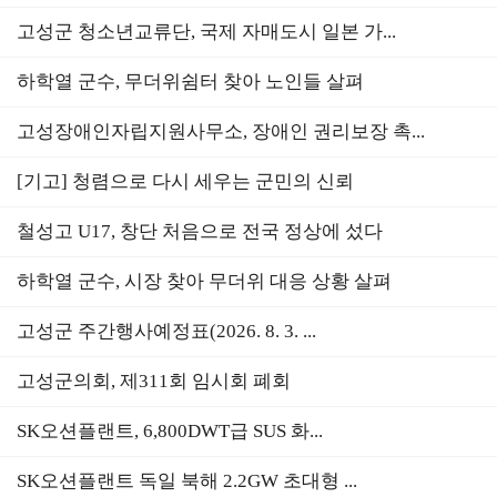
고성군 청소년교류단, 국제 자매도시 일본 가...
하학열 군수, 무더위쉼터 찾아 노인들 살펴
고성장애인자립지원사무소, 장애인 권리보장 촉...
[기고] 청렴으로 다시 세우는 군민의 신뢰
철성고 U17, 창단 처음으로 전국 정상에 섰다
하학열 군수, 시장 찾아 무더위 대응 상황 살펴
고성군 주간행사예정표(2026. 8. 3. ...
고성군의회, 제311회 임시회 폐회
SK오션플랜트, 6,800DWT급 SUS 화...
SK오션플랜트 독일 북해 2.2GW 초대형 ...