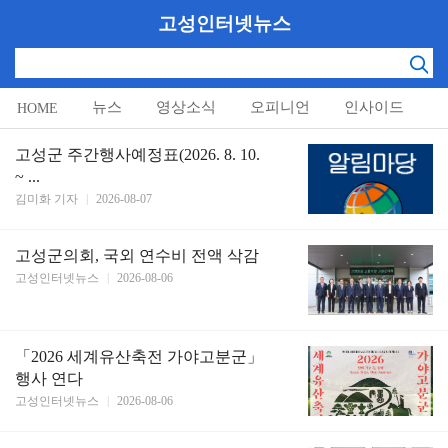
고성인터넷뉴스
뉴스
영상소식
오피니언
인사이드
HOME
알림마당
고성군 주간행사예정표(2026. 8. 10.
~ ...
김미화 기자
|
2026-08-07
고성군의회, 국외 연수비 전액 삭감
고성인터넷뉴스
|
2026-08-06
「2026 세계유산축전 가야고분군」
행사 연다
고성인터넷뉴스
|
2026-08-06