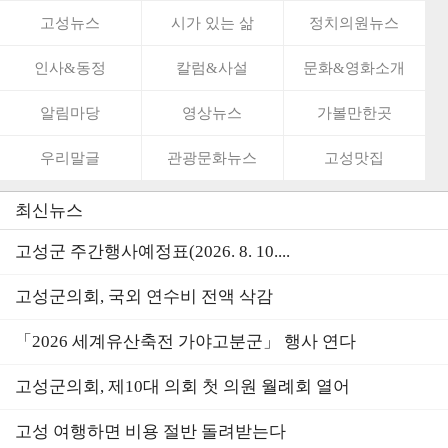
고성뉴스
시가 있는 삶
정치의원뉴스
인사&동정
칼럼&사설
문화&영화소개
알림마당
영상뉴스
가볼만한곳
우리말글
관광문화뉴스
고성맛집
최신뉴스
고성군 주간행사예정표(2026. 8. 10....
고성군의회, 국외 연수비 전액 삭감
「2026 세계유산축전 가야고분군」 행사 연다
고성군의회, 제10대 의회 첫 의원 월례회 열어
고성 여행하면 비용 절반 돌려받는다