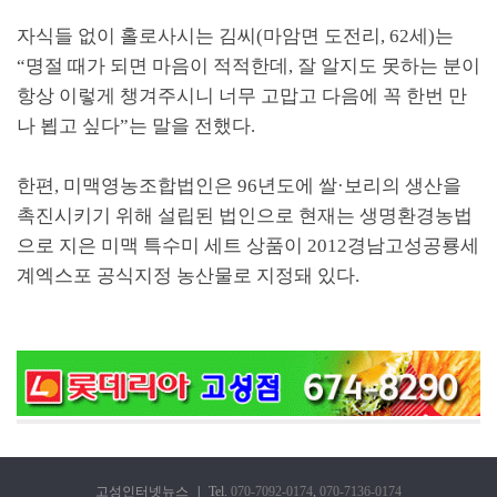
자식들 없이 홀로사시는 김씨(마암면 도전리, 62세)는
“명절 때가 되면 마음이 적적한데, 잘 알지도 못하는 분이
항상 이렇게 챙겨주시니 너무 고맙고 다음에 꼭 한번 만
나 뵙고 싶다”는 말을 전했다.
한편, 미맥영농조합법인은 96년도에 쌀·보리의 생산을
촉진시키기 위해 설립된 법인으로 현재는 생명환경농법
으로 지은 미맥 특수미 세트 상품이 2012경남고성공룡세
계엑스포 공식지정 농산물로 지정돼 있다.
고성인터넷뉴스
|
Tel.
070-7092-0174
,
070-7136-0174