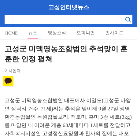
고성인터넷뉴스
뉴스
영상소식
오피니언
인사이드
HOME
알림마당
고성군 미맥영농조합법인 추석맞이 훈
훈한 인정 펼쳐
기사입력 :
고성군 미맥영농조합법인 대표이사 이일도(고성군 마암
면 삼락리 거주, 71세)씨는 추석을 맞이해 9월 27일 생명
환경농업쌀인 녹원찹쌀보리, 적토미, 흑미 3종 세트(3kg)
를 마암면 내 어려운 계층 63세대마다 1세트를 전달하고
사회복지시설인 고성정신요양원과 천사의 집에는 대포