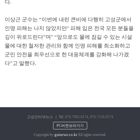
다
.
이상근 군수는
“
이번에 내린 큰비에 다행히 고성군에서
인명 피해는 나지 않았지만
"
피해 입은 전국 모든 분들을
깊이 위로드린다
”
며
" “
앞으로도 물에 잠길 수 있는 시설
물에 대한 철저한 관리와 함께 인명 피해를 최소화하고
군민 안전을 최우선으로 한 대응체계를 강화해 나가겠
다
”
고 말했다
.
고성인터넷뉴스
|
Tel.
070-7092-0174
,
070-7136-0174
PC버젼보러가기
gsinews.co.kr
Copyright by
All rights reserved.