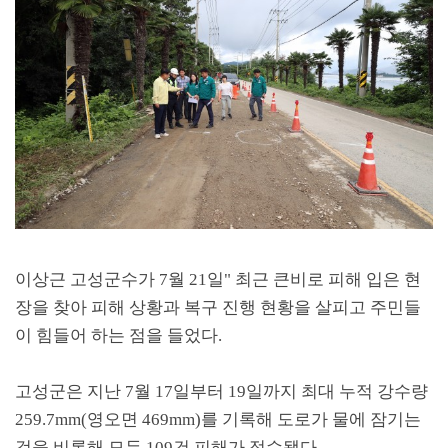
이상근 고성군수가
7
월
21
일
"
최근 큰비로 피해 입은 현
장을 찾아 피해 상황과 복구 진행 현황을 살피고 주민들
이 힘들어 하는 점을 들었다
.
고성군은 지난
7
월
17
일부터
19
일까지 최대 누적 강수량
259.7mm(
영오면
469mm)
를 기록해 도로가 물에 잠기는
것을 비롯해 모두
109
건 피해가 접수됐다
.