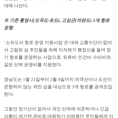
대에 나선다
.
※
기존 통영시
(
오곡도
·
초도
),
고성군
(
자란도
) 3
개 항로
운항
‘
소외도서 항로 운영 지원사업
’
은 대체 교통수단이 없어
서 고립된 섬 주민들을 위해 지자체가 행정선을 들여 정
기 항로를 운영하는 사업으로
,
유류비
·
인건비
·
수리비와
같은 선박 운영비를 지원한다
.
경남도는
1
월
21
일부터
2
월
4
일까지 여객선이나 도선이
운항하지 않는 외딴 섬을 대상으로
3
개 항로를 공개모집
한다
.
그동안 정기선이 없어서 개인 선박에 의존하거나 긴급
상황이 생기면 곧바로 대응하기 어려웠던 주민들에게 이