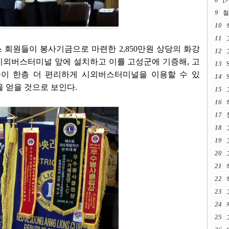
[
9
철
10
11
 회원들이 봉사기금으로 마련한 2,850만원 상당의 화강
12
시외버스터미널 앞에 설치하고 이를 고성군에 기증해, 고
13
이 한층 더 편리하게 시외버스터미널을 이용할 수 있
14
 얻을 것으로 보인다.
15
16
17
18
19
20
21
22
23
24
25