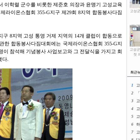
에서 이학렬 군수를 비롯한 제준호 의장과 윤맹기 고성교육
고성군
제라이온스협회 355-G지구 제29회 8지역 합동봉사다짐
지구 8지역 고성 통영 거제 지역의 14개 클럽이 합동으로
한 합동봉사다짐대회에는 국제라이온스협회 355-G지
고성군
00명이 참석해 기념봉사 사업보고와 그 전달식을 가지고 회
첫 
냈다.
최근
1
고
2
「
3
고
4
고
5
고
6
하
7
고
8