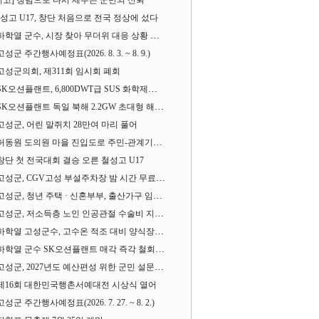
기고] 청렴으로 다시 세우는 군민의 신뢰
성고 U17, 창단 처음으로 전국 정상에 섰다
하학열 군수, 시장 찾아 무더위 대응 상황 살펴
고성군 주간행사예정표(2026. 8. 3. ~ 8. 9.)
고성군의회, 제311회 임시회 폐회
SK오션플랜트, 6,800DWT급 SUS 화학제품운반선 2척 수주
SK오션플랜트 독일 북해 2.2GW 초대형 해상변전소 하부구조물 수주
고성군, 어린 말쥐치 28만여 마리 풀어
허동원 도의원 마을 진입도로 주민-관계기관과 함께 간담회 열어
창단 첫 전국대회 결승 오른 철성고 U17
고성군, CGV고성 부설주차장 밤 시간 무료 개방한다
고성군, 청년 주택 · 신혼부부, 출산가구 임차보증금 대출이자 지원사업 시행
고성군, 저소득층 노인 인공관절 수술비 지원사업 계속 추진
하학열 고성군수, 고수온 적조 대비 양식장 현장점검
하학열 군수 SK오션플랜트 매각 즉각 철회 촉구 기자회견 열어
고성군, 2027년도 예산편성 위한 군민 설문조사 실시
제16회 대한민국행촌서예대전 시상식 열어
고성군 주간행사예정표(2026. 7. 27. ~ 8. 2.)