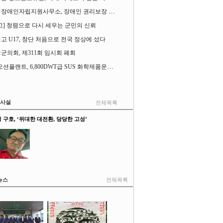
고성장애인자립지원사무소, 장애인 권리보장 촉구 1인 시위 벌여
고] 청렴으로 다시 세우는 군민의 신뢰
고 U17, 창단 처음으로 전국 정상에 섰다
군의회, 제311회 임시회 폐회
SK오션플랜트, 6,800DWT급 SUS 화학제품운반선 2척 수주
&사설
전체목록
 구호, ‘위대한 대전환, 당당한 고성’
뉴스
전체목록