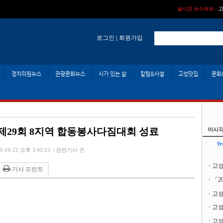
고
실시간 뉴스속보 :
실시간 뉴스
|
로그인
회원가입
정치의원뉴스
관광문화뉴스
시가 있는 삶
칼럼&사설
고성맛집
문화
 제29회 8지역 합동봉사다짐대회 성료
이시각
뉴
-10-22 오후 3:43:13
|
관련기사 건
고성
기사 프린트
「2
고성
고성