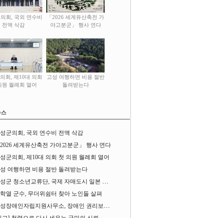
의회, 국외 연수비
「2026 세계유산축전 가
전액 삭감
야고분군」 행사 연다
의회, 제10대 의회
고성 여행하면 비용 절반
의원 월례회 열어
돌려받는다
뉴스
성군의회, 국외 연수비 전액 삭감
2026 세계유산축전 가야고분군」 행사 연다
성군의회, 제10대 의회 첫 의원 월례회 열어
성 여행하면 비용 절반 돌려받는다
성군 청소년교류단, 국제 자매도시 일본 가사오카시 찾아
학열 군수, 무더위쉼터 찾아 노인들 살펴
성장애인자립지원사무소, 장애인 권리보장 촉구 1인 시위 벌여