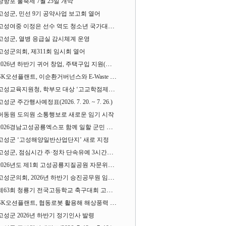
당항포 물축제 7월 25일 개막
고성군, 민선 9기 공약사업 보고회 열어
고성여중 이정은 선수 역도 청소년 국가대표에 뽑혀
고성군, 열병 응급실 감시체계 운영
고성군의회, 제311회 임시회 열어
2026년 하반기 귀어 창업, 주택구입 지원(융자) 사업대상자 모집
SK오션플랜트, 이순환거버넌스와 E-Waste Zero 업무협약
고성교육지원청, 학부모 대상 ‘고교학점제와 대입제도 설명회’ 열어
고성군 주간행사예정표(2026. 7. 20. ~ 7. 26.)
허동원 도의원 소통행보로 새로운 임기 시작
2026경남고성공룡엑스포 함께 일할 군민 모집
고성군 ‘고성해양일반산업단지’ 새로 지정
고성군, 점심시간 주·정차 단속유예 3시간으로 확대
2026년도 제1회 고성공룡지질공원 자문위원회 열어
고성군의회, 2026년 하반기 승진공무원 임용장 수여
제63회 청룡기 전국고등학교 축구대회 고성서 열린다
SK오션플랜트, 협동로봇 활용해 해상풍력 생산 혁신 속도 낸다
고성군 2026년 하반기 정기인사 발령