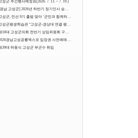
고성군 주간행사예정표(2026. 7. 13. ~ 7. 19.)
[경남 고성군] 2026년 하반기 정기인사 승진심사 결과
고성군, 민선 9기 출범 맞아 ‘군민과 함께하는 대전환 소통간담회’ 열어
고성군평생학습관 “고성군-경상대 연결 평생교육” 운영
제10대 고성군의회 전반기 상임위원회 구성 완료
2026경남고성공룡엑스포 입장권 사전예매 시작
제39대 허동식 고성군 부군수 취임