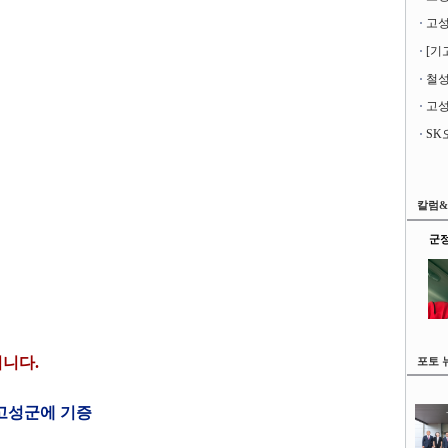
[기
철성
고성
칼럼
군정
니다.
포토 
 고성군에 기증