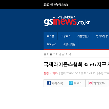
2026-08-07(금요일)
뉴스홈
고성뉴스
가볼만한곳
인사&동정
포토뉴스
자유게시판
홈
> 뉴스 >
경남 소식
국제라이온스협회 355-G지구
한창식 기자
|
입력 2009-10-22 오후 3:43:13
|
수정 2009
페이스북
트위터
카카오톡