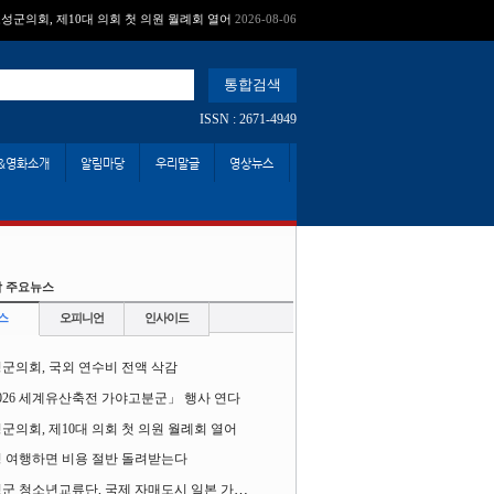
성군의회, 제10대 의회 첫 의원 월례회 열어
2026-08-06
고성 여행하면 비용 절반 돌려받는다
2026-08-06
속보 :
ISSN : 2671-4949
&영화소개
알림마당
우리말글
영상뉴스
 주요뉴스
스
오피니언
인사이드
군의회, 국외 연수비 전액 삭감
026 세계유산축전 가야고분군」 행사 연다
군의회, 제10대 의회 첫 의원 월례회 열어
 여행하면 비용 절반 돌려받는다
고성군 청소년교류단, 국제 자매도시 일본 가사오카시 찾아