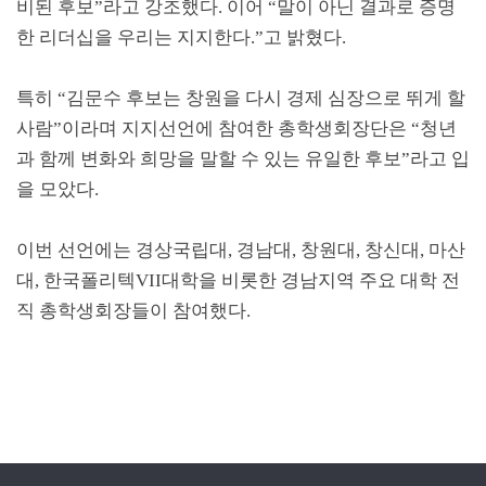
비된 후보
”
라고 강조했다
.
이어
“
말이 아닌 결과로 증명
한 리더십을 우리는 지지한다
.”
고 밝혔다
.
특히
“
김문수 후보는 창원을 다시 경제 심장으로 뛰게 할
사람
”
이라며 지지선언에 참여한 총학생회장단은
“
청년
과 함께 변화와 희망을 말할 수 있는 유일한 후보
”
라고 입
을 모았다
.
이번 선언에는 경상국립대
,
경남대
,
창원대
,
창신대
,
마산
대
,
한국폴리텍
VII
대학을 비롯한 경남지역 주요 대학 전
직 총학생회장들이 참여했다
.