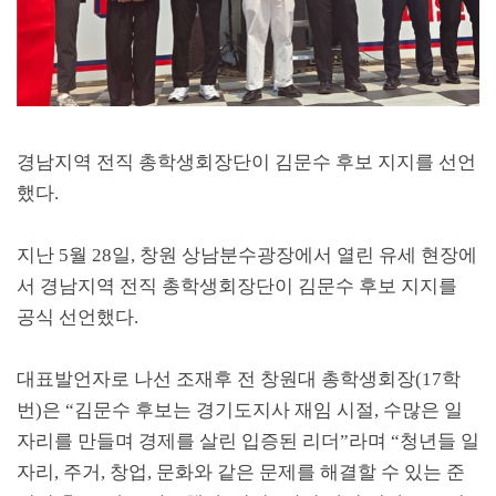
경남지역 전직 총학생회장단이 김문수 후보 지지를 선언
했다
.
지난
5
월
28
일
,
창원 상남분수광장에서 열린 유세 현장에
서 경남지역 전직 총학생회장단이 김문수 후보 지지를
공식 선언했다
.
대표발언자로 나선 조재후 전 창원대 총학생회장
(17
학
번
)
은
“
김문수 후보는 경기도지사 재임 시절
,
수많은 일
자리를 만들며 경제를 살린 입증된 리더
”
라며
“
청년들 일
자리
,
주거
,
창업
,
문화와 같은 문제를 해결할 수 있는 준