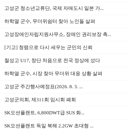
고성군 청소년교류단, 국제 자매도시 일본 가...
하학열 군수, 무더위쉼터 찾아 노인들 살펴
고성장애인자립지원사무소, 장애인 권리보장 촉...
[기고] 청렴으로 다시 세우는 군민의 신뢰
철성고 U17, 창단 처음으로 전국 정상에 섰다
하학열 군수, 시장 찾아 무더위 대응 상황 살펴
고성군 주간행사예정표(2026. 8. 3. ...
고성군의회, 제311회 임시회 폐회
SK오션플랜트, 6,800DWT급 SUS 화...
SK오션플랜트 독일 북해 2.2GW 초대형 ...