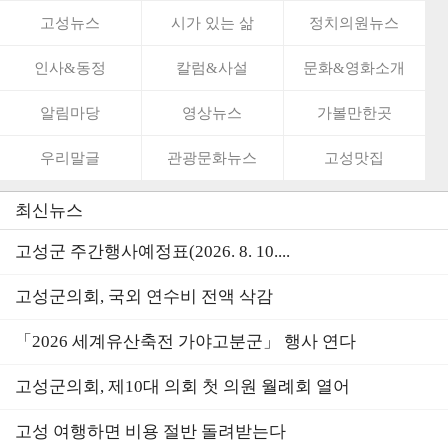
고성뉴스
시가 있는 삶
정치의원뉴스
인사&동정
칼럼&사설
문화&영화소개
알림마당
영상뉴스
가볼만한곳
우리말글
관광문화뉴스
고성맛집
최신뉴스
고성군 주간행사예정표(2026. 8. 10....
고성군의회, 국외 연수비 전액 삭감
「2026 세계유산축전 가야고분군」 행사 연다
고성군의회, 제10대 의회 첫 의원 월례회 열어
고성 여행하면 비용 절반 돌려받는다