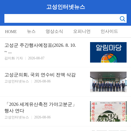
고성인터넷뉴스
뉴스
영상소식
오피니언
인사이드
HOME
알림마당
고성군 주간행사예정표(2026. 8. 10.
~ ...
김미화 기자
|
2026-08-07
고성군의회, 국외 연수비 전액 삭감
고성인터넷뉴스
|
2026-08-06
「2026 세계유산축전 가야고분군」
행사 연다
고성인터넷뉴스
|
2026-08-06