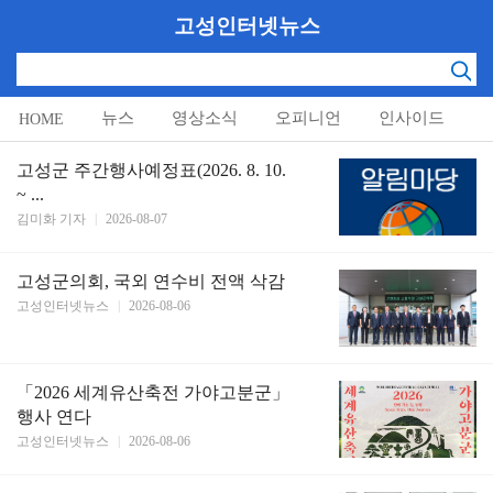
고성인터넷뉴스
뉴스
영상소식
오피니언
인사이드
HOME
알림마당
고성군 주간행사예정표(2026. 8. 10.
~ ...
김미화 기자
|
2026-08-07
고성군의회, 국외 연수비 전액 삭감
고성인터넷뉴스
|
2026-08-06
「2026 세계유산축전 가야고분군」
행사 연다
고성인터넷뉴스
|
2026-08-06