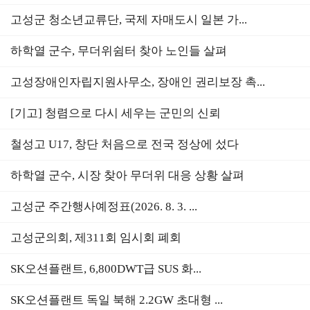
고성군 청소년교류단, 국제 자매도시 일본 가...
하학열 군수, 무더위쉼터 찾아 노인들 살펴
고성장애인자립지원사무소, 장애인 권리보장 촉...
[기고] 청렴으로 다시 세우는 군민의 신뢰
철성고 U17, 창단 처음으로 전국 정상에 섰다
하학열 군수, 시장 찾아 무더위 대응 상황 살펴
고성군 주간행사예정표(2026. 8. 3. ...
고성군의회, 제311회 임시회 폐회
SK오션플랜트, 6,800DWT급 SUS 화...
SK오션플랜트 독일 북해 2.2GW 초대형 ...