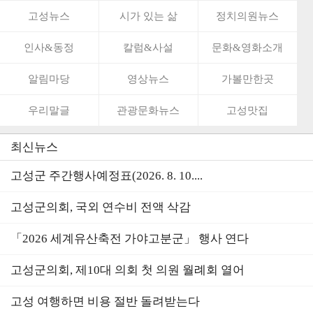
고성뉴스
시가 있는 삶
정치의원뉴스
인사&동정
칼럼&사설
문화&영화소개
알림마당
영상뉴스
가볼만한곳
우리말글
관광문화뉴스
고성맛집
최신뉴스
고성군 주간행사예정표(2026. 8. 10....
고성군의회, 국외 연수비 전액 삭감
「2026 세계유산축전 가야고분군」 행사 연다
고성군의회, 제10대 의회 첫 의원 월례회 열어
고성 여행하면 비용 절반 돌려받는다