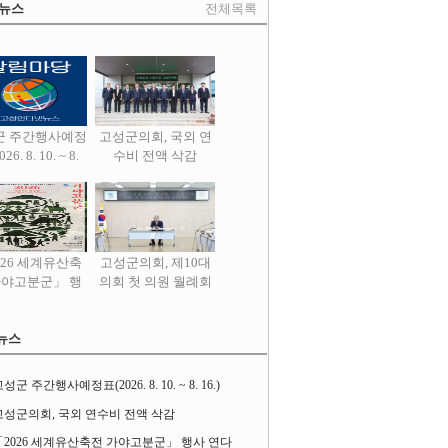
 뉴스
전체목록
군 주간행사예정
고성군의회, 국외 연
26. 8. 10. ~ 8.
수비 전액 삭감
16.)
026 세계유산축
고성군의회, 제10대
가야고분군」 행
의회 첫 의원 월례회
사 연다
열어
뉴스
성군 주간행사예정표(2026. 8. 10. ~ 8. 16.)
고성군의회, 국외 연수비 전액 삭감
「2026 세계유산축전 가야고분군」 행사 연다