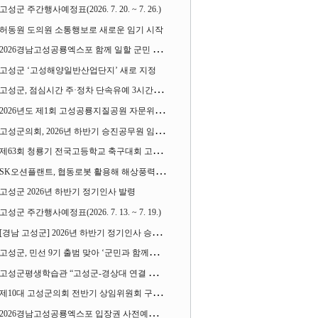
고성군 주간행사예정표(2026. 7. 20. ~ 7. 26.)
허동원 도의원 소통행보로 새로운 임기 시작
2026경남고성공룡엑스포 함께 일할 군민 모집
고성군 ‘고성해양일반산업단지’ 새로 지정
고성군, 점심시간 주·정차 단속유예 3시간으로 확대
2026년도 제1회 고성공룡지질공원 자문위원회 열어
고성군의회, 2026년 하반기 승진공무원 임용장 수여
제63회 청룡기 전국고등학교 축구대회 고성서 열린다
SK오션플랜트, 협동로봇 활용해 해상풍력 생산 혁신 속도 낸다
고성군 2026년 하반기 정기인사 발령
고성군 주간행사예정표(2026. 7. 13. ~ 7. 19.)
[경남 고성군] 2026년 하반기 정기인사 승진심사 결과
고성군, 민선 9기 출범 맞아 ‘군민과 함께하는 대전환 소통간담회’ 열어
고성군평생학습관 “고성군-경상대 연결 평생교육” 운영
제10대 고성군의회 전반기 상임위원회 구성 완료
2026경남고성공룡엑스포 입장권 사전예매 시작