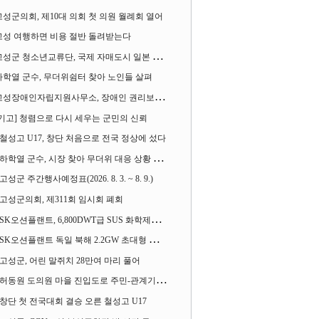
고성군의회, 제10대 의회 첫 의원 월례회 열어
고성 여행하면 비용 절반 돌려받는다
성군 청소년교류단, 국제 자매도시 일본 가사오카시 찾아
하학열 군수, 무더위쉼터 찾아 노인들 살펴
성장애인자립지원사무소, 장애인 권리보장 촉구 1인 시위 벌여
[기고] 청렴으로 다시 세우는 군민의 신뢰
철성고 U17, 창단 처음으로 전국 정상에 섰다
하학열 군수, 시장 찾아 무더위 대응 상황 살펴
고성군 주간행사예정표(2026. 8. 3. ~ 8. 9.)
고성군의회, 제311회 임시회 폐회
SK오션플랜트, 6,800DWT급 SUS 화학제품운반선 2척 수주
SK오션플랜트 독일 북해 2.2GW 초대형 해상변전소 하부구조물 수주
고성군, 어린 말쥐치 28만여 마리 풀어
허동원 도의원 마을 진입도로 주민-관계기관과 함께 간담회 열어
창단 첫 전국대회 결승 오른 철성고 U17