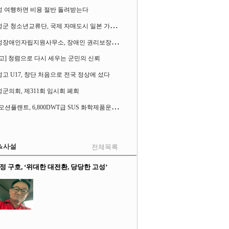
성 여행하면 비용 절반 돌려받는다
고
성군 청소년교류단, 국제 자매도시 일본 가사오카시 찾아
고
성장애인자립지원사무소, 장애인 권리보장 촉구 1인 시위 벌여
고] 청렴으로 다시 세우는 군민의 신뢰
고 U17, 창단 처음으로 전국 정상에 섰다
군의회, 제311회 임시회 폐회
S
K오션플랜트, 6,800DWT급 SUS 화학제품운반선 2척 수주
&사설
전체목록
정 구호, ‘위대한 대전환, 당당한 고성’