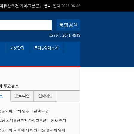
:
 세계유산축전 가야고분군」 행사 연다
2026-08-06
ISSN : 2671-4949
고성맛집
문화&영화소개
각 주요뉴스
스
오피니언
인사이드
성군의회, 국외 연수비 전액 삭감
2026 세계유산축전 가야고분군」 행사 연다
군의회, 제10대 의회 첫 의원 월례회 열어