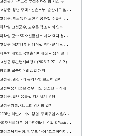
고성군, CGV고성 부설주차장 밤 시간 무료 개방한다
고성군, 청년 주택 · 신혼부부, 출산가구 임차보증금 대출이자 지원사업 시행
고성군, 저소득층 노인 인공관절 수술비 지원사업 계속 추진
하학열 고성군수, 고수온 적조 대비 양식장 현장점검
하학열 군수 SK오션플랜트 매각 즉각 철회 촉구 기자회견 열어
고성군, 2027년도 예산편성 위한 군민 설문조사 실시
제16회 대한민국행촌서예대전 시상식 열어
고성군 주간행사예정표(2026. 7. 27. ~ 8. 2.)
당항포 물축제 7월 25일 개막
고성군, 민선 9기 공약사업 보고회 열어
고성여중 이정은 선수 역도 청소년 국가대표에 뽑혀
고성군, 열병 응급실 감시체계 운영
고성군의회, 제311회 임시회 열어
2026년 하반기 귀어 창업, 주택구입 지원(융자) 사업대상자 모집
SK오션플랜트, 이순환거버넌스와 E-Waste Zero 업무협약
고성교육지원청, 학부모 대상 ‘고교학점제와 대입제도 설명회’ 열어