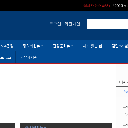
실시간 뉴스속보 :
실시간 뉴스속보 
「2026
실시간 뉴스속보 :
|
로그인
회원가입
인사&동정
정치의원뉴스
관광문화뉴스
시가 있는 삶
칼럼&사설
포토뉴스
자유게시판
이시
뉴
고
「
고성
[정치의원뉴스]