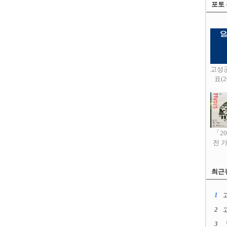
포토
고성
표(20
「2
전 
최근
1
고
2
3