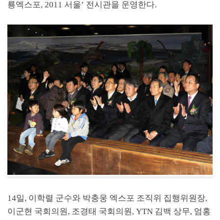
룡엑스포, 2011 서울’ 전시관을 운영한다.
14일, 이학렬 군수와 박충웅 엑스포 조직위 집행위원장,
이군현 국회의원, 조경태 국회의원, YTN 김백 상무, 엄홍