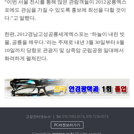
“이번 서울 전시를 통해 많은 관람객들이 2012공룡엑스
포에도 관심을 가질 수 있도록 홍보에 최선을 다할 것이
다.”고 말했다.
한편, 2012경남고성공룡세계엑스포는 ‘하늘이 내린 빗
물, 공룡을 깨우다.’라는 주제로 내년 3월 30일부터 6월
10일까지 당항포 관광지 및 상족암 군립공원 일대에서
화려하게 펼쳐진다.
고성인터넷뉴스
|
Tel.
070-7092-0174
,
070-7136-0174
PC버젼보러가기
gsinews.co.kr
Copyright by
All rights reserved.