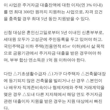
이 사업은 주거자금 대출잔액에 대한 이자
(
연
3%
이내
)
를 연 최대
300
만 원까지 지원하는 사업으로
,
자격 요건
을 충족할 경우 최대
5
년 동안 지원받을 수 있다
.
신청 대상은 혼인신고일로부터
5
년 이내인 신혼부부로
,
세대원 모두가 고성군에 주민등록을 두고 있어야 하고
,
국민주택급 이하 주택
(
전용면적
85
㎡
이하
)
에서 살 목적
으로 금융기관에서 주거자금 대출을 받은 경우여야 하
며
,
부부 합산 연소득은
1
억 원 이하여야 한다
.
다만
△
기초생활수급자
△
1
가구 다주택자
△
건축물대장
에 등기되지 않은 건축물을 빌리거나 산 경우
△
본인이
나 배우자 직계존비속이나 형제자매와 주택 거래계약을
맺은 경우
△
도내 다른 지자체에서 해당 연도 주거자금
관련 대출이자 지원을 받은 경우는 지원 대상에서 빠진
다
.