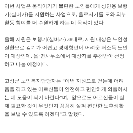
이번 사업은 움직이기가 불편한 노인들에게 성인용 보행
기
(
실버카
)
를 지원하는 사업으로
,
홀로서기를 도와 외부
활동 참여를 더 수월하게 하는 데 목적이 있다
.
올해 지원은 보행기
(
실버카
) 38
대로
,
지원 대상은 노인성
질환으로 걷기가 어렵고 경제형편이 어려운 저소득 노인
이 대상인데
,
읍
·
면사무소에서 대상자를 추천받아 선정
하고 나눌 예정이다
.
고성군 노인복지담당자는
“
이번 지원으로 걷는데 어려
움을 겪고 있는 어르신들이 안전하고 편안하게 외출하시
는 데 도움이 되기 바란다
”
며
, "
앞으로도 어르신들이 실
제 필요한 것이 무엇인지 꼼꼼히 살펴 편안한 노후생활
을 보낼 수 있도록 하겠다
"
고 말했다
.