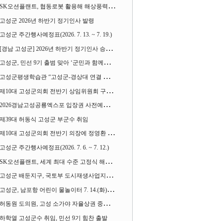
SK오션플랜트, 협동로봇 활용해 해상풍력 생산 혁신 속도 낸다
고성군 2026년 하반기 정기인사 발령
고성군 주간행사예정표(2026. 7. 13. ~ 7. 19.)
[경남 고성군] 2026년 하반기 정기인사 승진심사 결과
고성군, 민선 9기 출범 맞아 ‘군민과 함께하는 대전환 소통간담회’ 열어
고성군평생학습관 “고성군-경상대 연결 평생교육” 운영
제10대 고성군의회 전반기 상임위원회 구성 완료
2026경남고성공룡엑스포 입장권 사전예매 시작
제39대 허동식 고성군 부군수 취임
제10대 고성군의회 전반기 의장에 정영환 의원
고성군 주간행사예정표(2026. 7. 6. ~ 7. 12.)
SK오션플랜트, 세계 최대 수준 고정식 해상풍력 하부구조물 수출
고성군 배둔지구, 국토부 도시재생사업지로 뽑혀
고성군, 남포항 어린이 물놀이터 7. 14.(화) 개장
허동원 도의원, 고성 소가야 자율상권 중기부 상권활성화사업 선정 견인
하학열 고성군수 취임, 민선 9기 힘찬 출발