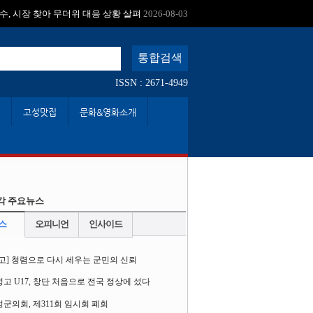
수, 시장 찾아 무더위 대응 상황 살펴
2026-08-03
ISSN : 2671-4949
고성맛집
문화&영화소개
각 주요뉴스
스
오피니언
인사이드
고] 청렴으로 다시 세우는 군민의 신뢰
고 U17, 창단 처음으로 전국 정상에 섰다
군의회, 제311회 임시회 폐회