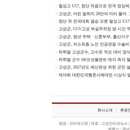
철성고 U17, 창단 처음으로 전국 정상에
고성군, 어린 말쥐치 28만여 마리 풀어
창단 첫 전국대회 결승 오른 철성고 U17
고성군, CGV고성 부설주차장 밤 시간 
고성군, 청년 주택 · 신혼부부, 출산가구
고성군, 저소득층 노인 인공관절 수술비
하학열 고성군수, 고수온 적조 대비 양
하학열 군수 SK오션플랜트 매각 즉각 
고성군, 2027년도 예산편성 위한 군민
제16회 대한민국행촌서예대전 시상식 
회사소개
후원
명칭 : 인터넷신문 | 제호 : 고성인터넷뉴스 | 등록
발행소 : 경남