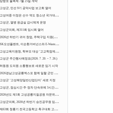
당항포 물축제 7월 25일 개막
고성군, 민선 9기 공약사업 보고회 열어
고성여중 이정은 선수 역도 청소년 국가대표에 뽑혀
고성군, 열병 응급실 감시체계 운영
고성군의회, 제311회 임시회 열어
2026년 하반기 귀어 창업, 주택구입 지원(융자) 사업대상자 모집
SK오션플랜트, 이순환거버넌스와 E-Waste Zero 업무협약
고성교육지원청, 학부모 대상 ‘고교학점제와 대입제도 설명회’ 열어
고성군 주간행사예정표(2026. 7. 20. ~ 7. 26.)
허동원 도의원 소통행보로 새로운 임기 시작
2026경남고성공룡엑스포 함께 일할 군민 모집
고성군 ‘고성해양일반산업단지’ 새로 지정
고성군, 점심시간 주·정차 단속유예 3시간으로 확대
2026년도 제1회 고성공룡지질공원 자문위원회 열어
고성군의회, 2026년 하반기 승진공무원 임용장 수여
제63회 청룡기 전국고등학교 축구대회 고성서 열린다