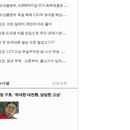
S
K오션플랜트, 6,800DWT급 SUS 화학제품운반선 2척 수주
S
K오션플랜트 독일 북해 2.2GW 초대형 해상변전소 하부구조물 수주
군, 어린 말쥐치 28만여 마리 풀어
허
동원 도의원 마을 진입도로 주민-관계기관과 함께 간담회 열어
 첫 전국대회 결승 오른 철성고 U17
고
성군, CGV고성 부설주차장 밤 시간 무료 개방한다
고
성군, 청년 주택 · 신혼부부, 출산가구 임차보증금 대출이자 지원사업 시행
&사설
전체목록
정 구호, ‘위대한 대전환, 당당한 고성’