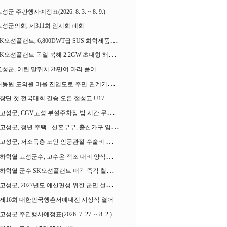
성군 주간행사예정표(2026. 8. 3. ~ 8. 9.)
고성군의회, 제311회 임시회 폐회
K오션플랜트, 6,800DWT급 SUS 화학제품운반선 2척 수주
K오션플랜트 독일 북해 2.2GW 초대형 해상변전소 하부구조물 수주
고성군, 어린 말쥐치 28만여 마리 풀어
동원 도의원 마을 진입도로 주민-관계기관과 함께 간담회 열어
창단 첫 전국대회 결승 오른 철성고 U17
고성군, CGV고성 부설주차장 밤 시간 무료 개방한다
고성군, 청년 주택 · 신혼부부, 출산가구 임차보증금 대출이자 지원사업 시행
고성군, 저소득층 노인 인공관절 수술비 지원사업 계속 추진
하학열 고성군수, 고수온 적조 대비 양식장 현장점검
하학열 군수 SK오션플랜트 매각 즉각 철회 촉구 기자회견 열어
고성군, 2027년도 예산편성 위한 군민 설문조사 실시
제16회 대한민국행촌서예대전 시상식 열어
고성군 주간행사예정표(2026. 7. 27. ~ 8. 2.)