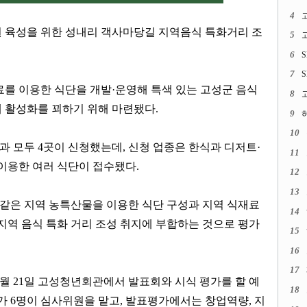
4
고
 육성을 위한 성내리 객사마당길 지역음식 특화거리 조
5
6
S
7
S
료를 이용한 식단을 개발
·
운영해 특색 있는 고성군 음식
8
 활성화를 꾀하기 위해 마련됐다
.
9
허
10
결과 모두
4
곳이 신청했는데
,
신청 업종은 한식과 디저트
·
11
 이용한 여러 식단이 접수됐다
.
12
13
같은 지역 농특산물을 이용한 식단 구성과 지역 식재료
14
지역 음식 특화 거리 조성 취지에 부합하는 것으로 평가
15
16
17
월
21
일 고성청년회관에서 발표회와 시식 평가를 할 예
18
문가
6
명이 심사위원을 맡고
,
발표평가에서는 창업역량
,
지