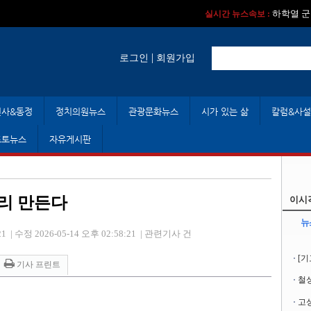
실시간 뉴스속보 :
실시간 뉴스속보 :
하학열 군
실시간 뉴스속보 :
|
로그인
회원가입
인사&동정
정치의원뉴스
관광문화뉴스
시가 있는 삶
칼럼&사설
포토뉴스
자유게시판
거리 만든다
이시
뉴
21
|
수정 2026-05-14 오후 02:58:21
|
관련기사 건
[기
기사 프린트
철성
고성