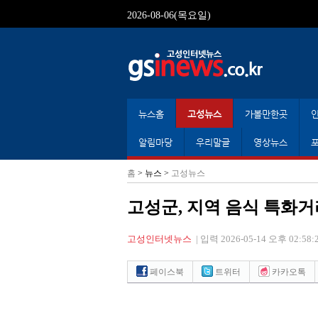
2026-08-06(목요일)
뉴스홈
고성뉴스
가볼만한곳
알림마당
우리말글
영상뉴스
홈
> 뉴스 >
고성뉴스
고성군, 지역 음식 특화
고성인터넷뉴스
|
입력 2026-05-14 오후 02:58:
페이스북
트위터
카카오톡