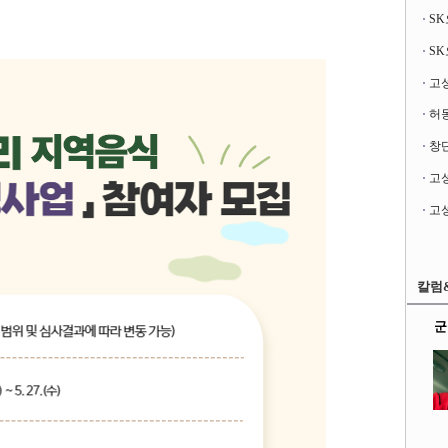
고성
창단
칼럼
군