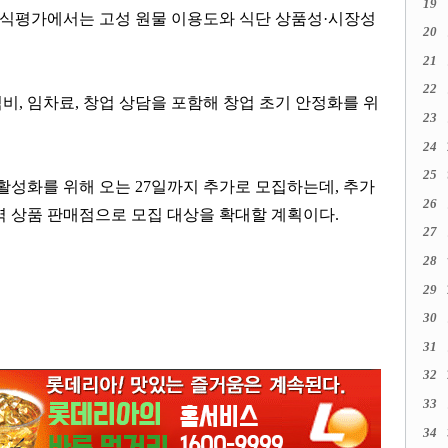
19
식평가에서는 고성 원물 이용도와 식단 상품성
·
시장성
20
21
22
식비
,
임차료
,
창업 상담을 포함해 창업 초기 안정화를 위
23
24
25
 활성화를 위해 오는
27
일까지 추가로 모집하는데
,
추가
26
역 상품 판매점으로 모집 대상을 확대할 계획이다
.
27
28
29
30
31
32
33
34