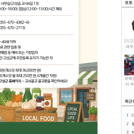
포토
[기고
세우
하학열
아 
최근
1
2
3