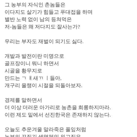
그 농부의 자식인 촌놈들은
이다지도 살기가 힘들고 푸대접을 하며
별반 노력 없이 남의 등쳐먹은
저-놈들은 왜 저다지도 잘사는가?
우리는 부자도 재벌이 되기도 싫다.
개발과 발전이란 미명으로
골프장이니 뭐니 하면서
시골을 황무지로
만드는 ㄱ ㅐ새ㄲ ㅣ들아,
개구리 올챙이 시절을 되돌아보자.
경제를 말하면서
더 이상 더러운 아가리로 농촌을 희롱하지마라.
이런 제도 밑에서 선진한국은 존재하지 않는다.
오늘도 추운겨울 말라죽은 풀잎처럼
농부의 끈질긴 생명체인 외고집은