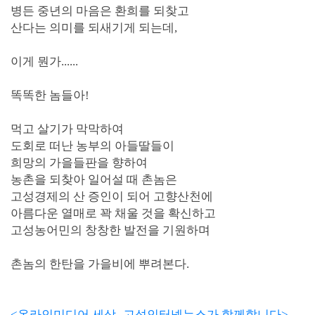
병든 중년의 마음은 환희를 되찾고
산다는 의미를 되새기게 되는데,
이게 뭔가......
똑똑한 놈들아!
먹고 살기가 막막하여
도회로 떠난 농부의 아들딸들이
희망의 가을들판을 향하여
농촌을 되찾아 일어설 때 촌놈은
고성경제의 산 증인이 되어 고향산천에
아름다운 열매로 꽉 채울 것을 확신하고
고성농어민의 창창한 발전을 기원하며
촌놈의 한탄을 가을비에 뿌려본다.
<온라인미디어 세상- 고성인터넷뉴스가 함께합니다>