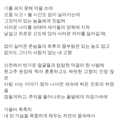
기를 펴지 못해 악을 쓰며
오줌 누고
×
볼 시간도 없이 살아가는데
그것마저 있는 놈들에게 짓밟혀
서러운 나이를 보태며 새끼들의 양육에
지쳐
낯설고 외로운 고도에 앉아 서러운 자아를 잃어갈 때,
없이 살아온 촌놈들의 최후의 몸부림은 있는 놈도 없고
없어도 그다지 서럽지 않는 내 고향
산천에서 반가운 얼굴들과 텁텁한 막걸리 한 사발에
풋고추 된장에 찍어 훈훈하고도 짜릿한 고향의 인정 많
은
사람 사는 이야기 찾아 나서면 세속에 찌든 진토의 허영
을
잠들게하고, 추억을 물어나르는 풀벌레의 자장가속에
가을비 축축히
내 빈 가슴을 묵중하게 채우는 자연의 품속에서