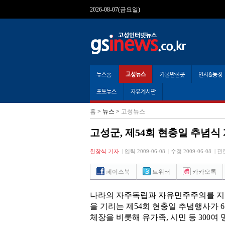
2026-08-07(금요일)
뉴스홈
고성뉴스
가볼만한곳
인사&동정
포토뉴스
자유게시판
홈
> 뉴스 >
고성뉴스
고성군, 제54회 현충일 추념식
한창식 기자
|
입력 2009-06-08
|
수정 2009-06-08
|
관
페이스북
트위터
카카오톡
나라의 자주독립과 자유민주주의를 지
을 기리는 제54회 현충일 추념행사가 
체장을 비롯해 유가족, 시민 등 300여