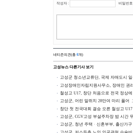
작성자 :
비밀번호 
네티즌의견(총
0
개)
고성뉴스 다른기사 보기
고성군 청소년교류단, 국제 자매도시 
고성장애인자립지원사무소, 장애인 권리
철성고 U17, 창단 처음으로 전국 정상에
고성군, 어린 말쥐치 28만여 마리 풀어
창단 첫 전국대회 결승 오른 철성고 U17
고성군, CGV고성 부설주차장 밤 시간 
고성군, 청년 주택 · 신혼부부, 출산가구
고성군, 저소득층 노인 인공관절 수술비