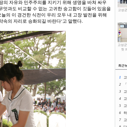
 땅의 자유와 민주주의를 지키기 위해 생명을 바쳐 싸우
 무엇과도 비교할 수 없는 고귀한 숭고함이 깃들어 있음을
고성군
오늘의 이 경건한 식전이 우리 모두 내 고장 발전을 위해
약속의 자리로 승화되길 바란다‘고 말했다.
고성군
첫 
최근
1
고
2
「
3
고
4
고
5
고
6
하
7
고
8