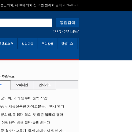
성군의회, 제10대 의회 첫 의원 월례회 열어
2026-08-06
ISSN : 2671-4949
&영화소개
알림마당
우리말글
영상뉴스
 주요뉴스
스
오피니언
인사이드
군의회, 국외 연수비 전액 삭감
026 세계유산축전 가야고분군」 행사 연다
군의회, 제10대 의회 첫 의원 월례회 열어
 여행하면 비용 절반 돌려받는다
고성군 청소년교류단, 국제 자매도시 일본 가사오카시 찾아