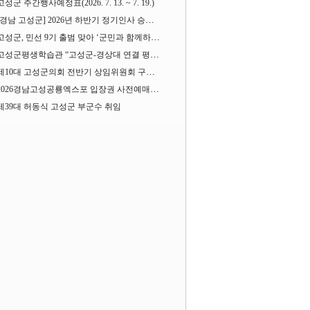
고성군 주간행사예정표(2026. 7. 13. ~ 7. 19.)
[경남 고성군] 2026년 하반기 정기인사 승진심사 결과
고성군, 민선 9기 출범 맞아 ‘군민과 함께하는 대전환 소통간담회’ 열어
고성군평생학습관 “고성군-경상대 연결 평생교육” 운영
제10대 고성군의회 전반기 상임위원회 구성 완료
2026경남고성공룡엑스포 입장권 사전예매 시작
제39대 허동식 고성군 부군수 취임