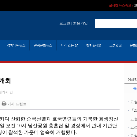
고
실시간 뉴스속보 :
|
로그인
회원가입
정치의원뉴스
관광문화뉴스
시가 있는 삶
칼럼&사설
고성맛집
문화
 개최
이시각
뉴
련기사 건
고성
기사 프린트
「2
키다 산화한 순국선열과 호국영령들의 거룩한 희생정신
고성
6일 오전 10시 남산공원 충혼탑 앞 광장에서 관내 기관단
고성
 명이 참석한 가운데 엄숙히 거행됐다.