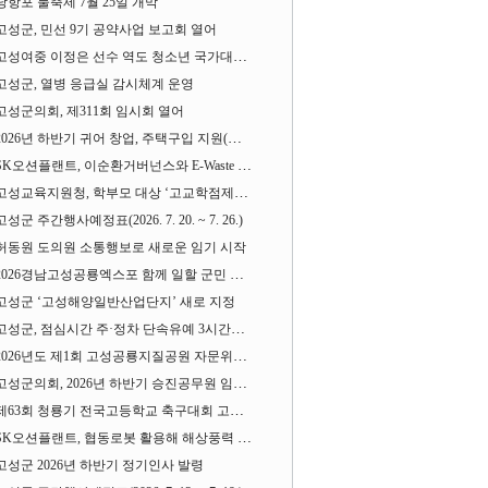
당항포 물축제 7월 25일 개막
고성군, 민선 9기 공약사업 보고회 열어
고성여중 이정은 선수 역도 청소년 국가대표에 뽑혀
고성군, 열병 응급실 감시체계 운영
고성군의회, 제311회 임시회 열어
2026년 하반기 귀어 창업, 주택구입 지원(융자) 사업대상자 모집
SK오션플랜트, 이순환거버넌스와 E-Waste Zero 업무협약
고성교육지원청, 학부모 대상 ‘고교학점제와 대입제도 설명회’ 열어
고성군 주간행사예정표(2026. 7. 20. ~ 7. 26.)
허동원 도의원 소통행보로 새로운 임기 시작
2026경남고성공룡엑스포 함께 일할 군민 모집
고성군 ‘고성해양일반산업단지’ 새로 지정
고성군, 점심시간 주·정차 단속유예 3시간으로 확대
2026년도 제1회 고성공룡지질공원 자문위원회 열어
고성군의회, 2026년 하반기 승진공무원 임용장 수여
제63회 청룡기 전국고등학교 축구대회 고성서 열린다
SK오션플랜트, 협동로봇 활용해 해상풍력 생산 혁신 속도 낸다
고성군 2026년 하반기 정기인사 발령