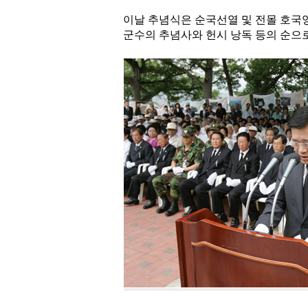
이날 추념식은 순국선열 및 전몰 호국영
군수의 추념사와 헌시 낭독 등의 순으