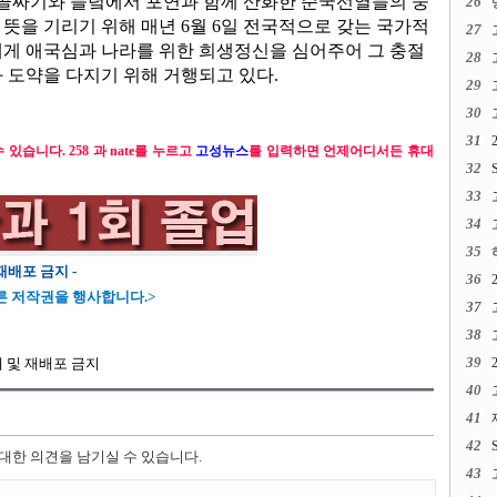
 골짜기와 들녘에서 포연과 함께 산화한 순국선열들의 숭
26
뜻을 기리기 위해 매년 6월 6일 전국적으로 갖는 국가적
27
게 애국심과 나라를 위한 희생정신을 심어주어 그 충절
28
 도약을 다지기 위해 거행되고 있다.
29
30
31
수 있습니다. 258 과 nate를 누르고
고성뉴스
를 입력하면 언제어디서든 휴대
32
33
34
35
재배포 금지 -
36
 저작권을 행사합니다.>
37
38
39
전재 및 재배포 금지
40
41
42
 대한 의견을 남기실 수 있습니다.
43