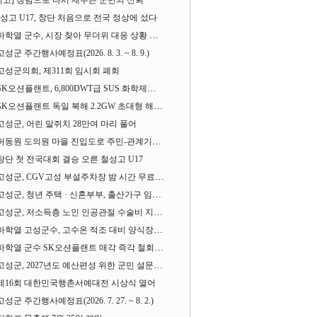
기고] 청렴으로 다시 세우는 군민의 신뢰
성고 U17, 창단 처음으로 전국 정상에 섰다
하학열 군수, 시장 찾아 무더위 대응 상황 살펴
고성군 주간행사예정표(2026. 8. 3. ~ 8. 9.)
고성군의회, 제311회 임시회 폐회
SK오션플랜트, 6,800DWT급 SUS 화학제품운반선 2척 수주
SK오션플랜트 독일 북해 2.2GW 초대형 해상변전소 하부구조물 수주
고성군, 어린 말쥐치 28만여 마리 풀어
허동원 도의원 마을 진입도로 주민-관계기관과 함께 간담회 열어
창단 첫 전국대회 결승 오른 철성고 U17
고성군, CGV고성 부설주차장 밤 시간 무료 개방한다
고성군, 청년 주택 · 신혼부부, 출산가구 임차보증금 대출이자 지원사업 시행
고성군, 저소득층 노인 인공관절 수술비 지원사업 계속 추진
하학열 고성군수, 고수온 적조 대비 양식장 현장점검
하학열 군수 SK오션플랜트 매각 즉각 철회 촉구 기자회견 열어
고성군, 2027년도 예산편성 위한 군민 설문조사 실시
제16회 대한민국행촌서예대전 시상식 열어
고성군 주간행사예정표(2026. 7. 27. ~ 8. 2.)