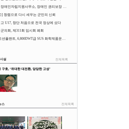
고성장애인자립지원사무소, 장애인 권리보장 촉구 1인 시위 벌여
고] 청렴으로 다시 세우는 군민의 신뢰
고 U17, 창단 처음으로 전국 정상에 섰다
군의회, 제311회 임시회 폐회
SK오션플랜트, 6,800DWT급 SUS 화학제품운반선 2척 수주
&사설
전체목록
 구호, ‘위대한 대전환, 당당한 고성’
뉴스
전체목록