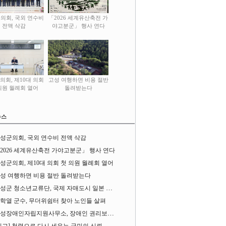
의회, 국외 연수비
「2026 세계유산축전 가
전액 삭감
야고분군」 행사 연다
의회, 제10대 의회
고성 여행하면 비용 절반
의원 월례회 열어
돌려받는다
뉴스
성군의회, 국외 연수비 전액 삭감
2026 세계유산축전 가야고분군」 행사 연다
성군의회, 제10대 의회 첫 의원 월례회 열어
성 여행하면 비용 절반 돌려받는다
성군 청소년교류단, 국제 자매도시 일본 가사오카시 찾아
학열 군수, 무더위쉼터 찾아 노인들 살펴
성장애인자립지원사무소, 장애인 권리보장 촉구 1인 시위 벌여