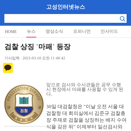
고성인터넷뉴스
뉴스
영상소식
오피니언
인사이드
HOME
알림마당
검찰 상징 ´마패´ 등장
기사입력 : 2021-03-16 오전 11:49:42
앞으로 검사와 수사관들은 공무 수행
시 현장에서 마패를 사용할 수 있게 된
다.
30일 대검찰청은 "이날 오전 서울 대
검찰청 대 회의실에서 김준규 검찰총
장 주재로 검찰을 상징하는 배지 수여
식을 갖은 뒤" 이제부터 일선검사와