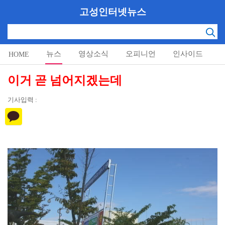
고성인터넷뉴스
뉴스
영상소식
오피니언
인사이드
HOME
알림마당
이거 곧 넘어지겠는데
기사입력 :