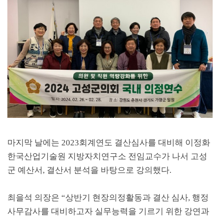
마지막 날에는
2023
회계연도 결산심사를 대비해 이정화
한국산업기술원 지방자치연구소 전임교수가 나서 고성
군 예산서
,
결산서 분석을 바탕으로 강의했다
.
최을석 의장은
“
상반기 현장의정활동과 결산 심사
,
행정
사무감사를 대비하고자 실무능력을 기르기 위한 강연과