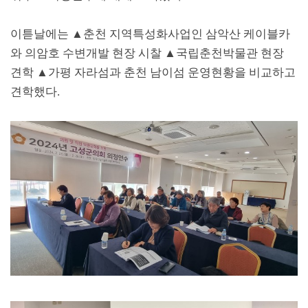
이튿날에는
▲
춘천 지역특성화사업인 삼악산 케이블카
와 의암호 수변개발 현장 시찰
▲
국립춘천박물관 현장
견학
▲
가평 자라섬과 춘천 남이섬 운영현황을 비교하고
견학했다
.