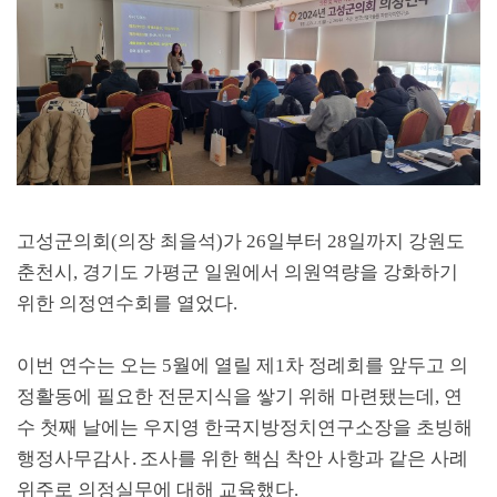
고성군의회
(
의장 최을석
)
가
26
일부터
28
일까지 강원도
춘천시
,
경기도 가평군 일원에서 의원역량을 강화하기
위한 의정연수회를 열었다
.
이번 연수는 오는
5
월에 열릴 제
1
차 정례회를 앞두고 의
정활동에 필요한 전문지식을 쌓기 위해 마련됐는데
,
연
수 첫째 날에는 우지영 한국지방정치연구소장을 초빙해
행정사무감사
․
조사를 위한 핵심 착안 사항과 같은 사례
위주로 의정실무에 대해 교육했다
.