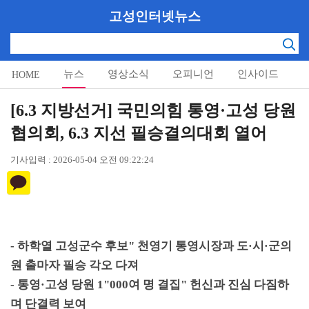
고성인터넷뉴스
뉴스
영상소식
오피니언
인사이드
HOME
알림마당
[6.3 지방선거] 국민의힘 통영·고성 당원
협의회, 6.3 지선 필승결의대회 열어
기사입력 : 2026-05-04 오전 09:22:24
-
하학열 고성군수 후보
"
천영기 통영시장과 도
·
시
·
군의
원 출마자 필승 각오 다져
-
통영
·
고성 당원
1"000
여 명 결집
"
헌신과 진심 다짐하
며 단결력 보여