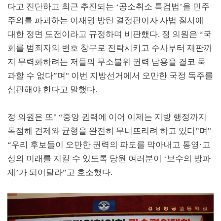
다고 진단하고 최근 추진되는
‘
공소취소 특검법
’
을 민주
주의를 파괴하는 이재명 방탄 결정판이자 사법 질서에
대한 정면 도전이라고 규정하며 비판했다
.
정 의원은
“
국
회를 범죄자의 변호 창구로 전락시키고 수사부터 재판까
지 무력화하려는 저들의 무소불위 권력 남용을 결코 묵
과할 수 없다
”
며
"
이번 지방선거에서 오만한 국정 독주를
심판해야 한다고 말했다
.
정 의원은 또
" “
중앙 권력에 이어 이제는 지방 행정까지
독점해 견제와 균형을 완전히 무너뜨리려 하고 있다
”
며
"
“
우리 후보들이 오만한 권력의 파도를 막아내고 통영
·
고
성의 미래를 지킬 수 있도록 당원 여러분이
‘
보수의 방파
제
’
가 되어달라
”
고 호소했다
.