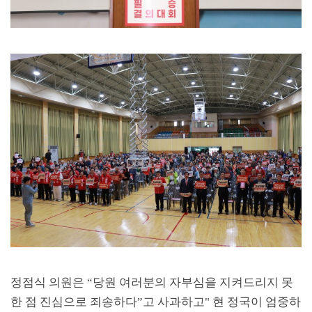
정점식 의원은
“
당원 여러분의 자부심을 지켜드리지 못
한 점 진심으로 죄송하다
”
고 사과하고
"
현 정국이 엄중하