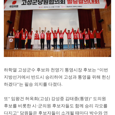
하학열 고성군수 후보와 천영기 통영시장 후보는
“
이번
지방선거에서 반드시 승리하여 고성과 통영을 위해 헌신
하겠다
”
는 필승 의지를 다졌다
.
또
"
임왕건 허옥희
(
고성
)
강성중 김태종
(
통영
)"
도의원
후보를 비롯한 시
·
군의원 후보자들도 함께 승리 각오를
다지고
"
당원들은 후보자들이 소개될 때마다 박수와 연