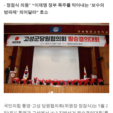
-
정점식 의원
" “
이재명 정부 폭주를 막아내는
‘
보수의
방파제
’
되어달라
”
호소
국민의힘 통영
·
고성 당원협의회
(
위원장 정점식
)
는
5
월
2
일
(
토
)"
통영과 고성에서
‘6·3
지방선거 필승결의대회
’
를