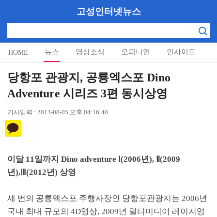
고성인터넷뉴스
뉴스
영상소식
오피니언
인사이드
HOME
알림마당
당항포 관광지, 공룡엑스포 Dino
Adventure 시리즈 3편 동시상영
기사입력 : 2013-08-05 오후 04:16:40
이달
11
일까지
Dino adventure
Ⅰ
(2006
년
),
Ⅱ
(2009
년
),
Ⅲ
(2012
년
)
상영
세 번의 공룡엑스포 주행사장인 당항포관광지는
2006
년
국내 최대 규모의
4D
영상
, 2009
년 멀티미디어 레이저영