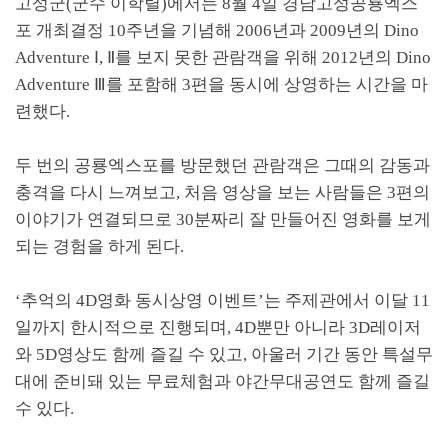
고성군
(
군수 이학렬
)
에서는
8
월
4
일 경남고성공룡엑스
포 개최결정
10
주년을 기념해
2006
년과
2009
년의
Dino
Adventure
Ⅰ
,
Ⅱ
를 보지 못한 관람객을 위해
2012
년의
Dino
Adventure
Ⅲ
를 포함해
3
편을 동시에 상영하는 시간을 마
련했다
.
두 번의 공룡엑스포를 방문했던 관람객은 그때의 감동과
충격을 다시 느껴보고
,
처음 영상을 보는 사람들은
3
편의
이야기가 연결되므로
30
분짜리 잘 만들어진 영화를 보게
되는 경험을 하게 된다
.
‘
추억의
4D
영화 동시상영 이벤트
’
는 주제관에서 이달
11
일까지 한시적으로 진행되며
, 4D
뿐만 아니라
3D
레이저
와
5D
영상도 함께 즐길 수 있고
,
아울러 기간 동안 특설무
대에 준비돼 있는 무료체험과 야간무대공연도 함께 즐길
수 있다
.