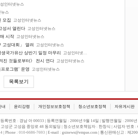
성인터넷뉴스
넷뉴스
민 모집
고성인터넷뉴스
고성서 열린다
고성인터넷뉴스
매 시작
고성인터넷뉴스
구 고성대회」 열려
고성인터넷뉴스
생생국가유산 상반기 일정 마무리
고성인터넷뉴스
남겨진 것들로부터》 전시 연다
고성인터넷뉴스
육프로그램’ 운영
고성인터넷뉴스
안내
윤리강령
개인정보보호정책
청소년보호정책
자유게시판
번호 : 경남 아 00033 | 등록연월일 : 2006년 9월 14일 | 발행연월일 : 2006년
 고성군 고성읍 중앙로 48 동외빌딩 | 청소년보호책임자 : 한창식 | 사업자 번호 : 612
74
| Phone :
010-6686-7693
| E-mail : gsinews@empas.com | 통신판매신고 : 제