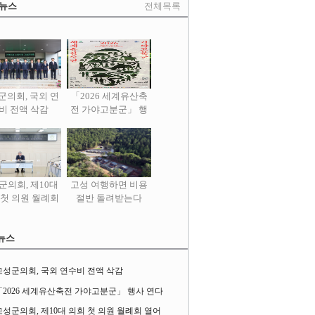
 뉴스
전체목록
군의회, 국외 연
「2026 세계유산축
비 전액 삭감
전 가야고분군」 행
사 연다
군의회, 제10대
고성 여행하면 비용
 첫 의원 월례회
절반 돌려받는다
열어
뉴스
고성군의회, 국외 연수비 전액 삭감
「2026 세계유산축전 가야고분군」 행사 연다
고성군의회, 제10대 의회 첫 의원 월례회 열어