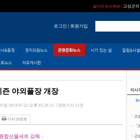
실시간 뉴스속보 :
실시간 뉴스속보 
고성군의회
실시간 뉴스속보 :
|
로그인
회원가입
인사&동정
정치의원뉴스
관광문화뉴스
시가 있는 삶
칼럼&사설
포토뉴스
자유게시판
시즌 야외풀장 개장
이시
뉴
수정 2014-07-22 오후 03:28:21
|
관련기사 11건
고
기사 프린트
「
 종합선물세트 갖춰
-
고성