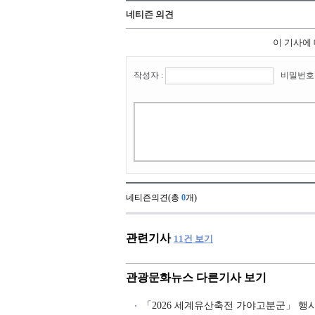
네티즌 의견
이 기사에
작성자 :
비밀번호 
네티즌의견(총
0
개)
관련기사
11
건 보기
관광문화뉴스 다른기사 보기
「2026 세계유산축전 가야고분군」 행