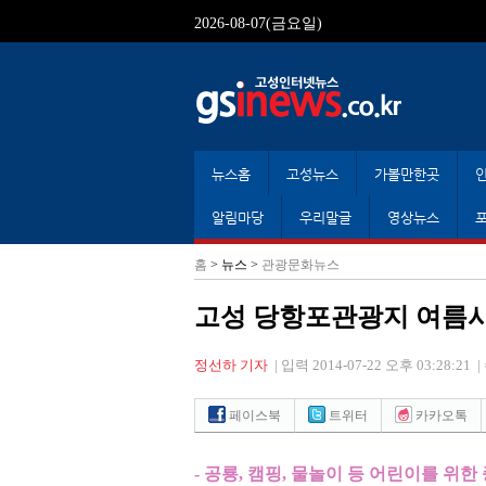
2026-08-07(금요일)
뉴스홈
고성뉴스
가볼만한곳
알림마당
우리말글
영상뉴스
홈
> 뉴스 >
관광문화뉴스
고성 당항포관광지 여름
정선하 기자
|
입력 2014-07-22 오후 03:28:21
|
페이스북
트위터
카카오톡
-
공룡
,
캠핑
,
물놀이 등 어린이를 위한