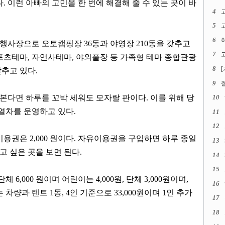
다
.
이런 아빠의 고민을 한 번에 해결해 줄 수 있는 곳이 바
4
5
고
6
주행사장으로 오토캠핑장
36
동과 야영장
210
동을 갖추고
7
고
포츠테마
,
자연사테마
,
야외풀장 등 가족형 테마 종합관광
8
갖추고 있다
.
9
본다면 하루를 꼬박 세워도 모자랄 판이다
.
이를 위해 당
10
열차를 운영하고 있다
.
11
12
이용권은
2,000
원이다
.
자유이용권을 구입하면 하루 종일
13
보고 싶은 곳을 보면 된다
.
14
15
단체
6,000
원이며 어린이는
4,000
원
,
단체
3,000
원이며
,
16
는 차량과 텐트
1
동
, 4
인 기준으로
33,000
원이며
1
인 추가
17
18