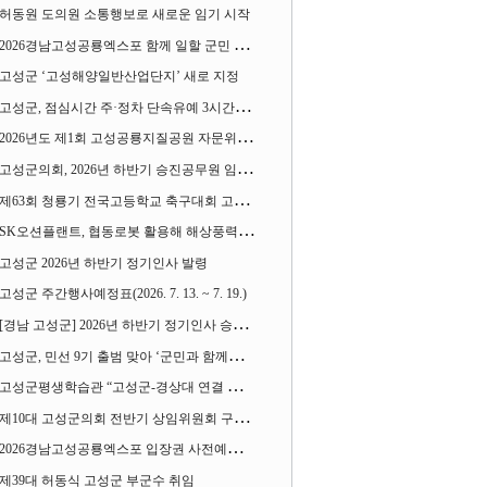
허동원 도의원 소통행보로 새로운 임기 시작
2026경남고성공룡엑스포 함께 일할 군민 모집
고성군 ‘고성해양일반산업단지’ 새로 지정
고성군, 점심시간 주·정차 단속유예 3시간으로 확대
2026년도 제1회 고성공룡지질공원 자문위원회 열어
고성군의회, 2026년 하반기 승진공무원 임용장 수여
제63회 청룡기 전국고등학교 축구대회 고성서 열린다
SK오션플랜트, 협동로봇 활용해 해상풍력 생산 혁신 속도 낸다
고성군 2026년 하반기 정기인사 발령
고성군 주간행사예정표(2026. 7. 13. ~ 7. 19.)
[경남 고성군] 2026년 하반기 정기인사 승진심사 결과
고성군, 민선 9기 출범 맞아 ‘군민과 함께하는 대전환 소통간담회’ 열어
고성군평생학습관 “고성군-경상대 연결 평생교육” 운영
제10대 고성군의회 전반기 상임위원회 구성 완료
2026경남고성공룡엑스포 입장권 사전예매 시작
제39대 허동식 고성군 부군수 취임