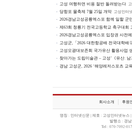
고성 여행하면 비용 절반 돌려받는다
고
당항포 물축제 7월 25일 개막
고성인터
2026경남고성공룡엑스포 함께 일할 군
제63회 청룡기 전국고등학교 축구대회 
2026경남고성공룡엑스포 입장권 사전예
고성군,「2026 대한항공배 전국대학배
고성오광대보존회 국가유산 활용사업 
찾아가는 도립미술관 – 고성’《유산: 
경남 고성군, 2026 ‘해양레저스포츠 교
회사소개
후원
명칭 : 인터넷신문 | 제호 : 고성인터넷뉴스 | 등록
발행소 : 경남
Tel :
070-7092-01