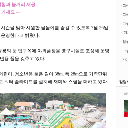
체험과 볼거리 제공
-
고
 가세요
~~-
시즌을 맞아 시원한 물놀이를 즐길 수 있도록
7
월
26
일
[기
을 운영한다고 밝혔다
.
철성
공룡의 문 입구쪽에 야외풀장을 영구시설로 조성해 운영
고성
년용 풀을 갖추고 있다
.
 어린이
․
청소년용 풀은 길이
38m,
폭
28m
으로 가족단위
 워터 슬라이드를 설치해 재미와 스릴을 더하고 있다
.
칼럼
군