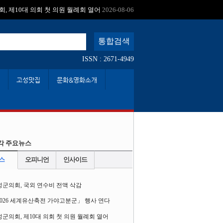
:
, 제10대 의회 첫 의원 월례회 열어
2026-08-06
ISSN : 2671-4949
고성맛집
문화&영화소개
각 주요뉴스
스
오피니언
인사이드
성군의회, 국외 연수비 전액 삭감
2026 세계유산축전 가야고분군」 행사 연다
군의회, 제10대 의회 첫 의원 월례회 열어