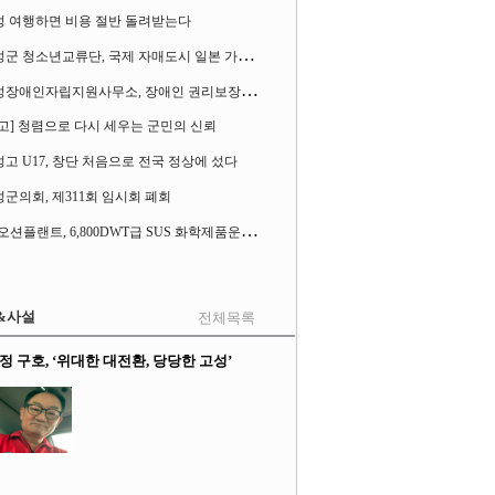
성 여행하면 비용 절반 돌려받는다
고
성군 청소년교류단, 국제 자매도시 일본 가사오카시 찾아
고
성장애인자립지원사무소, 장애인 권리보장 촉구 1인 시위 벌여
고] 청렴으로 다시 세우는 군민의 신뢰
고 U17, 창단 처음으로 전국 정상에 섰다
군의회, 제311회 임시회 폐회
S
K오션플랜트, 6,800DWT급 SUS 화학제품운반선 2척 수주
&사설
전체목록
정 구호, ‘위대한 대전환, 당당한 고성’