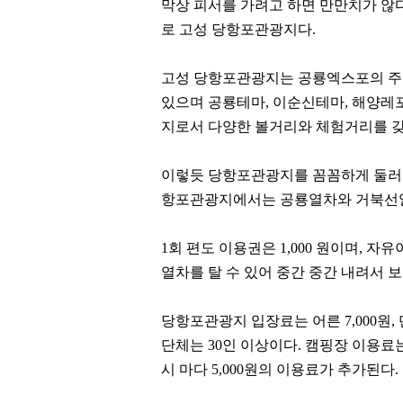
막상 피서를 가려고 하면 만만치가 않
로 고성 당항포관광지다
.
고성 당항포관광지는 공룡엑스포의 
있으며 공룡테마
,
이순신테마
,
해양레
지로서 다양한 볼거리와 체험거리를 
이렇듯 당항포관광지를 꼼꼼하게 둘러
항포관광지에서는 공룡열차와 거북선
1
회 편도 이용권은
1,000
원이며
,
자유
열차를 탈 수 있어 중간 중간 내려서 
당항포관광지 입장료는 어른
7,000
원
,
단체는
30
인 이상이다
.
캠핑장 이용료
시 마다
5,000
원의 이용료가 추가된다
.