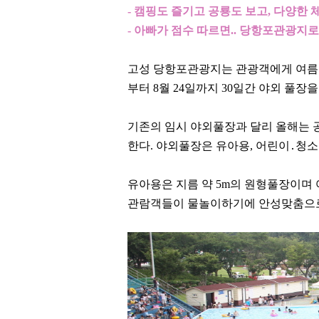
-
캠핑도 즐기고 공룡도 보고
,
다양한 
-
아빠가 점수 따르면
..
당항포관광지로
고성 당항포관광지는 관광객에게 여름 
부터
8
월
24
일까지
30
일간 야외 풀장
기존의 임시 야외풀장과 달리 올해는 
한다
.
야외풀장은 유아용
,
어린이
․
청소
유아용은 지름 약
5m
의 원형풀장이며
관람객들이 물놀이하기에 안성맞춤으로