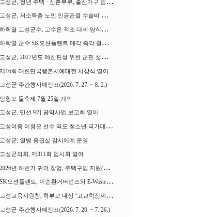
고성군, 청년 주택 · 신혼부부, 출산가구 임차보증금 대출이자 지원사업 시행
고성군, 저소득층 노인 인공관절 수술비 지원사업 계속 추진
하학열 고성군수, 고수온 적조 대비 양식장 현장점검
하학열 군수 SK오션플랜트 매각 즉각 철회 촉구 기자회견 열어
고성군, 2027년도 예산편성 위한 군민 설문조사 실시
제16회 대한민국행촌서예대전 시상식 열어
고성군 주간행사예정표(2026. 7. 27. ~ 8. 2.)
당항포 물축제 7월 25일 개막
고성군, 민선 9기 공약사업 보고회 열어
고성여중 이정은 선수 역도 청소년 국가대표에 뽑혀
고성군, 열병 응급실 감시체계 운영
고성군의회, 제311회 임시회 열어
2026년 하반기 귀어 창업, 주택구입 지원(융자) 사업대상자 모집
SK오션플랜트, 이순환거버넌스와 E-Waste Zero 업무협약
고성교육지원청, 학부모 대상 ‘고교학점제와 대입제도 설명회’ 열어
고성군 주간행사예정표(2026. 7. 20. ~ 7. 26.)