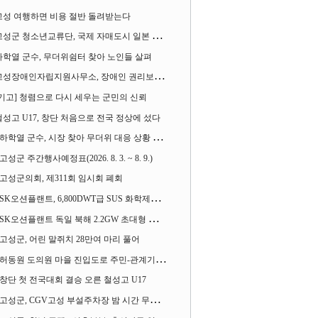
고성 여행하면 비용 절반 돌려받는다
성군 청소년교류단, 국제 자매도시 일본 가사오카시 찾아
하학열 군수, 무더위쉼터 찾아 노인들 살펴
성장애인자립지원사무소, 장애인 권리보장 촉구 1인 시위 벌여
[기고] 청렴으로 다시 세우는 군민의 신뢰
철성고 U17, 창단 처음으로 전국 정상에 섰다
하학열 군수, 시장 찾아 무더위 대응 상황 살펴
고성군 주간행사예정표(2026. 8. 3. ~ 8. 9.)
고성군의회, 제311회 임시회 폐회
SK오션플랜트, 6,800DWT급 SUS 화학제품운반선 2척 수주
SK오션플랜트 독일 북해 2.2GW 초대형 해상변전소 하부구조물 수주
고성군, 어린 말쥐치 28만여 마리 풀어
허동원 도의원 마을 진입도로 주민-관계기관과 함께 간담회 열어
창단 첫 전국대회 결승 오른 철성고 U17
고성군, CGV고성 부설주차장 밤 시간 무료 개방한다