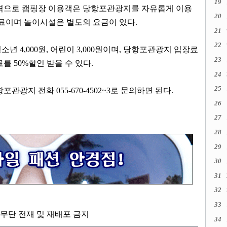
19
가격으로 캠핑장 이용객은 당항포관광지를 자유롭게 이용
20
무료이며 놀이시설은 별도의 요금이 있다
.
21
22
청소년
4,000
원
,
어린이
3,000
원이며
,
당항포관광지 입장료
23
장료를
50%
할인 받을 수 있다
.
24
25
당항포관광지 전화
055-670-4502~3
로 문의하면 된다
.
26
27
28
29
30
31
32
33
kr, 무단 전재 및 재배포 금지
34