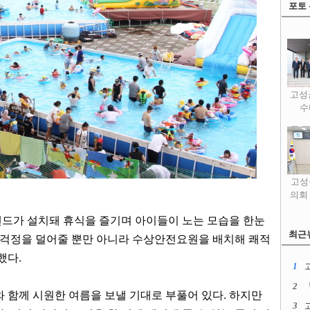
포토
고성
수
고성
의회
드가 설치돼 휴식을 즐기며 아이들이 노는 모습을 한눈
최근
의 걱정을 덜어줄 뿐만 아니라 수상안전요원을 배치해 쾌적
 했다
.
1
2
와 함께 시원한 여름을 보낼 기대로 부풀어 있다
.
하지만
3