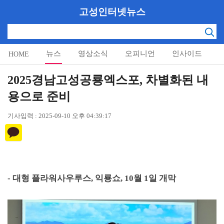
고성인터넷뉴스
뉴스
영상소식
오피니언
인사이드
HOME
알림마당
2025경남고성공룡엑스포, 차별화된 내
용으로 준비
기사입력 : 2025-09-10 오후 04:39:17
-
대형 플라워사우루스
,
익룡쇼
, 10
월
1
일 개막