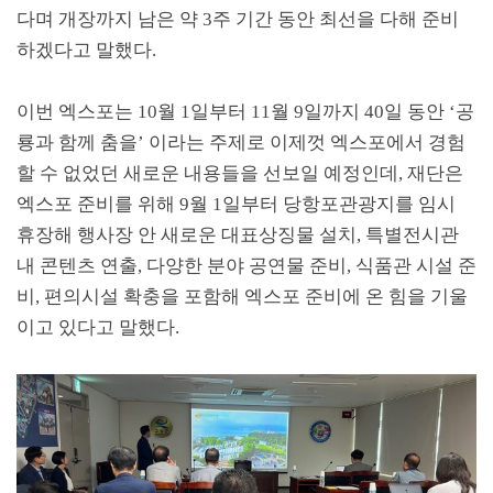
다며 개장까지 남은 약
3
주 기간 동안 최선을 다해 준비
하겠다고 말했다
.
이번 엑스포는
10
월
1
일부터
11
월
9
일까지
40
일 동안
‘
공
룡과 함께 춤을
’
이라는 주제로 이제껏 엑스포에서 경험
할 수 없었던 새로운 내용들을 선보일 예정인데
,
재단은
엑스포 준비를 위해
9
월
1
일부터 당항포관광지를 임시
휴장해 행사장 안 새로운 대표상징물 설치
,
특별전시관
내 콘텐츠 연출
,
다양한 분야 공연물 준비
,
식품관 시설 준
비
,
편의시설 확충을 포함해 엑스포 준비에 온 힘을 기울
이고 있다고 말했다
.