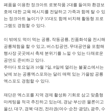
폐품을 이용한 정크아트 로봇작품
2
대를 들여와 환경보
호에 대한 교육 메시지를 전달하고 가족과 함께 탈 수 있
는 정크아트 놀이기구
35
대도 함께 비치해 활동형 프로
그램도 경험할 수 있다
.
이 밖에도 먹이 먹는 공룡
,
작동공룡
,
진품화석을 전시해
공룡체험을 할 수 있고
,
버스킹공연
,
무대공연을 포함해
행사장 곳곳에서 축제 분위기를 느낄 수 있는 다채로운
공연도 준비하고 있다
.
주마다 토요일과
10
월
7
일
, 8
일에 열리는 불꽃쇼에서는
낮에 보는 공룡엑스포와는 달리 매력 있는 가을밤 공룡
엑스포도 경험할 수 있다
.
재단은 엑스포를 지역 경제 활성화 기회로 삼고 맞춤형
마케팅을 적극 추진하고 있는데
,
경남
·
부산은 물론이고
울산
,
대구
,
경북
·
대전
,
전라권
(
여수
·
순천
·
광양
),
광주
,
수