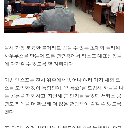
올해 가장 훌륭한 볼거리로 꼽을 수 있는 초대형 플라워
사우루스를 만들어 모든 연령층에서 엑스포 대표상징물
에 다가갈 수 있도록 할 계획이다
.
이번 엑스포는 전시 위주에서 벗어나 여러 가지 체험 요
소를 도입한 것이 특징인데
, ‘
익룡쇼
’
를 도입해 하늘을 나
는 공룡을 재현하고
,
지난해 큰 인기를 끌었던 서커스 공
연도 좌석을 더 확보해 더 많은 관람객이 즐길 수 있도록
했다
.
또
,
아이들에게 사랑받는 브레드이발소를 특별전시관으