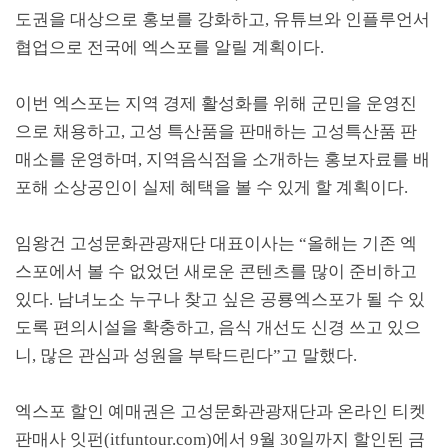
도권을 대상으로 홍보를 강화하고
,
유튜브와 인플루언서
협업으로 전국에 엑스포를 알릴 계획이다
.
이번 엑스포는 지역 경제 활성화를 위해 군민을 운영진
으로 채용하고
,
고성 특산품을 판매하는 고성특산품 판
매소를 운영하며
,
지역음식점을 소개하는 홍보자료를 배
포해 소상공인이 실제 혜택을 볼 수 있게 할 계획이다
.
임왕건 고성문화관광재단 대표이사는
“
올해는 기존 엑
스포에서 볼 수 없었던 새로운 콘텐츠를 많이 준비하고
있다
.
남녀노소 누구나 찾고 싶은 공룡엑스포가 될 수 있
도록 편의시설을 확충하고
,
음식 개선도 신경 쓰고 있으
니
,
많은 관심과 성원을 부탁드린다
”
고 말했다
.
엑스포 할인 예매권은 고성문화관광재단과 온라인 티켓
판매사 잇펀
(itfuntour.com)
에서
9
월
30
일까지 할인된 금