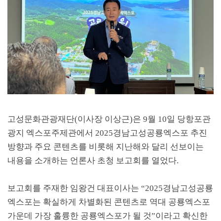
고성문화관광재단
(
이사장 이상근
)
은
9
월
10
일 당항포관
광지 엑스포주제관에서
2025
경남고성공룡엑스포 추진
방향과 주요 콘텐츠를 비롯해 지난해와 달리 선보이는
내용을 소개하는 언론사 초청 보고회를 열었다
.
보고회를 주재한 임왕건 대표이사는
“2025
경남고성공룡
엑스포는 확실하게 차별화된 콘텐츠로 역대 공룡엑스포
가운데 가장 훌륭한 공룡엑스포가 될 것
”
이라고 확신한