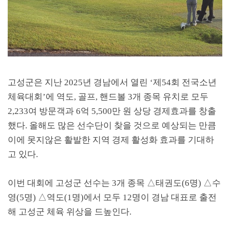
고성군은 지난
2025
년 경남에서 열린
‘
제
54
회 전국소년
체육대회
’
에 역도
,
골프
,
핸드볼
3
개 종목 유치로 모두
2,233
여 방문객과
6
억
5,500
만 원 상당 경제효과를 창출
했다
.
올해도 많은 선수단이 찾을 것으로 예상되는 만큼
이에 못지않은 활발한 지역 경제 활성화 효과를 기대하
고 있다
.
이번 대회에 고성군 선수는
3
개 종목
△
태권도
(6
명
)
△
수
영
(5
명
)
△
역도
(1
명
)
에서 모두
12
명이 경남 대표로 출전
해 고성군 체육 위상을 드높인다
.