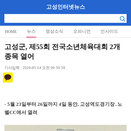
고성인터넷뉴스
뉴스
영상소식
오피니언
인사이드
HOME
알림마당
고성군, 제55회 전국소년체육대회 2개
종목 열어
기사입력 : 2026-05-14 오전 09:59:59
- 5
월
23
일부터
26
일까지
4
일 동안
,
고성역도경기장
․
노
벨
CC
에서 열려