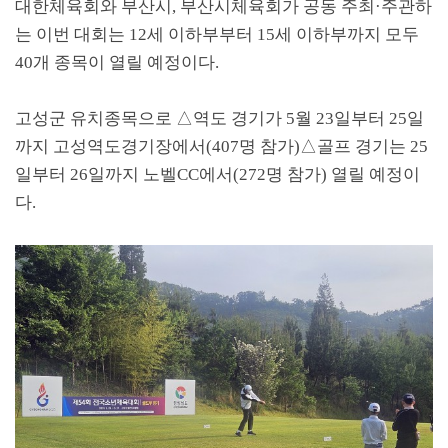
대한체육회와 부산시
,
부산시체육회가 공동 주최
·
주관하
는 이번 대회는
12
세 이하부부터
15
세 이하부까지 모두
40
개 종목이 열릴 예정이다
.
고성군 유치종목으로
△
역도 경기가
5
월
23
일부터
25
일
까지 고성역도경기장에서
(407
명 참가
)
△
골프 경기는
25
일부터
26
일까지 노벨
CC
에서
(272
명 참가
)
열릴 예정이
다
.