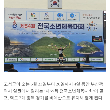
고성군이 오는
5
월
23
일부터
26
일까지
4
일 동안 부산광
역시 일원에서 열리는
‘
제
55
회 전국소년체육대회
’
에 골
프
,
역도
2
개 종목 경기를 비예산으로 유치해 열게 된다
.