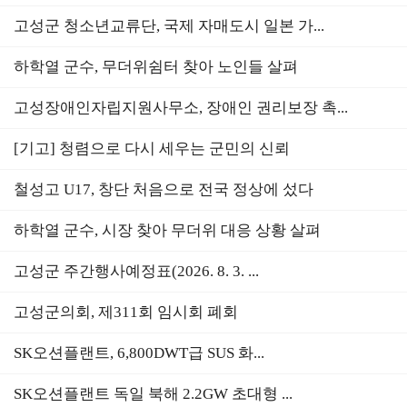
고성군 청소년교류단, 국제 자매도시 일본 가...
하학열 군수, 무더위쉼터 찾아 노인들 살펴
고성장애인자립지원사무소, 장애인 권리보장 촉...
[기고] 청렴으로 다시 세우는 군민의 신뢰
철성고 U17, 창단 처음으로 전국 정상에 섰다
하학열 군수, 시장 찾아 무더위 대응 상황 살펴
고성군 주간행사예정표(2026. 8. 3. ...
고성군의회, 제311회 임시회 폐회
SK오션플랜트, 6,800DWT급 SUS 화...
SK오션플랜트 독일 북해 2.2GW 초대형 ...