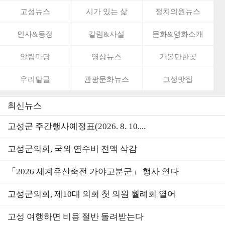
고성뉴스
시가 있는 삶
정치의원뉴스
인사&동정
칼럼&사설
문화&영화소개
알림마당
영상뉴스
가볼만한곳
우리말글
관광문화뉴스
고성맛집
최신뉴스
고성군 주간행사예정표(2026. 8. 10....
고성군의회, 국외 연수비 전액 삭감
「2026 세계유산축전 가야고분군」 행사 연다
고성군의회, 제10대 의회 첫 의원 월례회 열어
고성 여행하면 비용 절반 돌려받는다