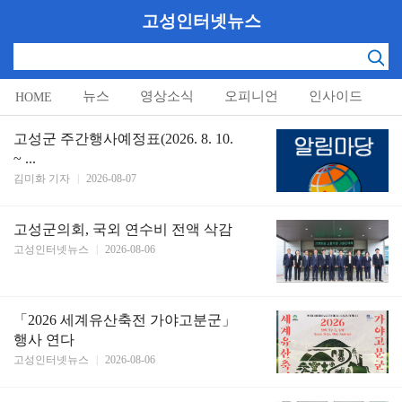
고성인터넷뉴스
뉴스
영상소식
오피니언
인사이드
HOME
알림마당
고성군 주간행사예정표(2026. 8. 10.
~ ...
김미화 기자
|
2026-08-07
고성군의회, 국외 연수비 전액 삭감
고성인터넷뉴스
|
2026-08-06
「2026 세계유산축전 가야고분군」
행사 연다
고성인터넷뉴스
|
2026-08-06