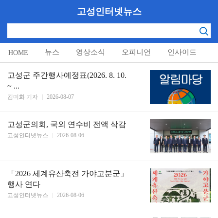
고성인터넷뉴스
뉴스
영상소식
오피니언
인사이드
HOME
알림마당
고성군 주간행사예정표(2026. 8. 10.
~ ...
김미화 기자
|
2026-08-07
고성군의회, 국외 연수비 전액 삭감
고성인터넷뉴스
|
2026-08-06
「2026 세계유산축전 가야고분군」
행사 연다
고성인터넷뉴스
|
2026-08-06