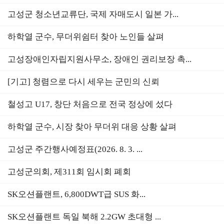
고성군 청소년교류단, 국제 자매도시 일본 가...
하학열 군수, 무더위쉼터 찾아 노인들 살펴
고성장애인자립지원사무소, 장애인 권리보장 촉...
[기고] 청렴으로 다시 세우는 군민의 신뢰
철성고 U17, 창단 처음으로 전국 정상에 섰다
하학열 군수, 시장 찾아 무더위 대응 상황 살펴
고성군 주간행사예정표(2026. 8. 3. ...
고성군의회, 제311회 임시회 폐회
SK오션플랜트, 6,800DWT급 SUS 화...
SK오션플랜트 독일 북해 2.2GW 초대형 ...