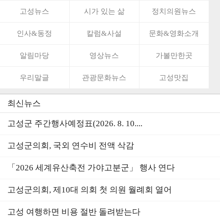
고성뉴스
시가 있는 삶
정치의원뉴스
인사&동정
칼럼&사설
문화&영화소개
알림마당
영상뉴스
가볼만한곳
우리말글
관광문화뉴스
고성맛집
최신뉴스
고성군 주간행사예정표(2026. 8. 10....
고성군의회, 국외 연수비 전액 삭감
「2026 세계유산축전 가야고분군」 행사 연다
고성군의회, 제10대 의회 첫 의원 월례회 열어
고성 여행하면 비용 절반 돌려받는다