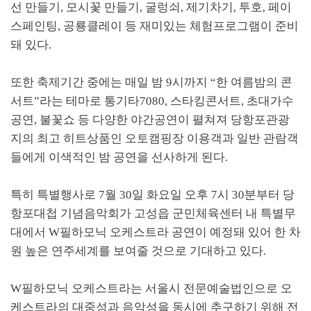
선 만들기
,
모시꽃 만들기
,
굴렁쇠
,
제기차기
,
투호
,
페이
스페인팅
,
공룡클레이 등 재미있는 체험프로그램이 준비
돼 있다
.
또한 축제기간 중에는 매일 밤
9
시까지
“
한 여름밤의 콘
서트
”
라는 테마로 통기타
7080,
스타킹콘서트
,
초대가수
공연
,
불꽃쇼 등 다양한 야간공연이 펼쳐져 당항포관광
지의 최고 히트상품인 오토캠핑장 이용객과 일반 관람객
들에게 이색적인 밤 공연을 선사하게 된다
.
특히 특별행사로
7
월
30
일 화요일 오후
7
시
30
분부터 당
항포대첩 기념음악회가 고성읍 군민체육센터 내 특별무
대에서
W
필하모닉 오케스트라 공연이 예정돼 있어 한 차
원 높은 연주세계를 보여줄 것으로 기대하고 있다
.
W
필하모닉 오케스트라는 서울시 전문예술법인으로 오
케스트라의 대중성과 음악성을 동시에 추구하기 위해 전