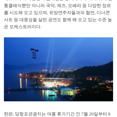
통클래식뿐만 아니라 국악
,
재즈
,
오페라 등 다양한 장르
를 시도해 오고 있으며
,
유망연주자들과의 협연
,
디너콘
서트 등 대중성을 살린 공연도 함께 해 오고 있는 수준 높
은 오케스트라이다
.
한편
,
당항포관광지는 여름 휴가기간 인
7
월
20
일부터
8