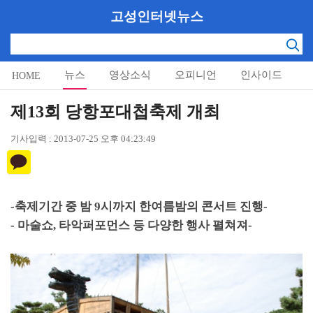
고성인터넷뉴스
뉴스
영상소식
오피니언
인사이드
HOME
알림마당
제13회 당항포대첩축제 개최
기사입력 : 2013-07-25 오후 04:23:49
-
축제기간 중 밤
9
시까지 한여름밤의 콘서트 진행
-
-
마술쇼
,
타악퍼포먼스 등 다양한 행사 펼쳐져
-