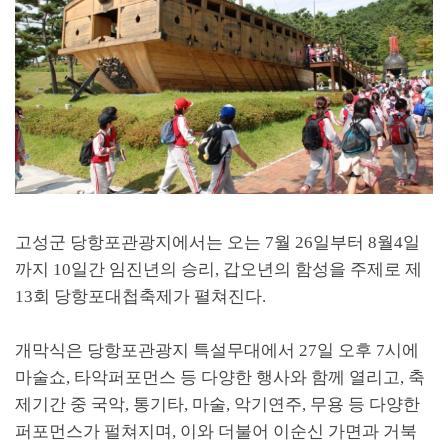
고성군 당항포관광지에서는 오는 7월
26
일부터
8
월
4
일
까지
10
일간 임진년의 승리
,
갑오년의 함성을 주제로 제
13
회 당항포대첩축제가 펼쳐진다
.
개막식은 당항포관광지 특설무대에서
27
일 오후
7
시에
마술쇼
,
타악퍼포먼스 등 다양한 행사와 함께 열리고
,
축
제기간 중 국악
,
통기타
,
마술
,
악기연주
,
무용 등 다양한
퍼포먼스가 펄쳐지며
,
이와 더불어 이순신 가면과 거북