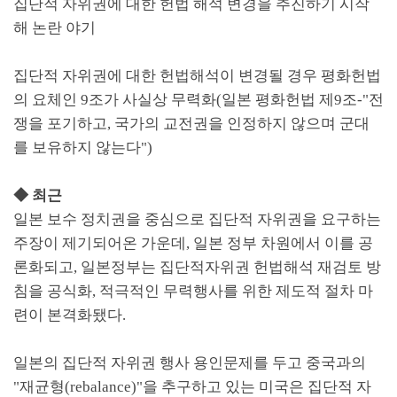
집단적 자위권에 대한 헌법 해석 변경을 추진하기 시작
해 논란 야기
집단적 자위권에 대한 헌법해석이 변경될 경우 평화헌법
의 요체인
9
조가 사실상 무력화
(
일본 평화헌법 제
9
조
-"
전
쟁을 포기하고
,
국가의 교전권을 인정하지 않으며 군대
를 보유하지 않는다
")
◆
최근
일본 보수 정치권을 중심으로 집단적 자위권을 요구하는
주장이 제기되어온 가운데
,
일본 정부 차원에서 이를 공
론화되고
,
일본정부는 집단적자위권 헌법해석 재검토 방
침을 공식화
,
적극적인 무력행사를 위한 제도적 절차 마
련이 본격화됐다
.
일본의 집단적 자위권 행사 용인문제를 두고 중국과의
"
재균형
(rebalance)"
을 추구하고 있는 미국은 집단적 자