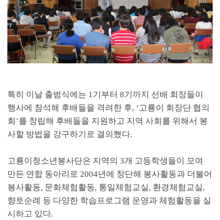
특히 이날 출범식에는
1
기부터
8
기까지 선배 회장들이
행사에 참석해 후배들을 격려한 후
, ‘
고룡이 회장단 협의
회
’
를 창립해 후배들을 지원하고 지역 사회를 위해서 봉
사할 방법을 강구하기로 결의했다
.
고룡이청소년봉사단은 지역의
3
개 고등학생들이 모여
만든 연합 동아리로
2004
년에 창단해 봉사활동과 더불어
봉사활동
,
문화체험활동
,
통일체험교실
,
환경체험교실
,
향토순례 등 다양한 학습프로그램 운영과 체험활동을 실
시하고 있다
.