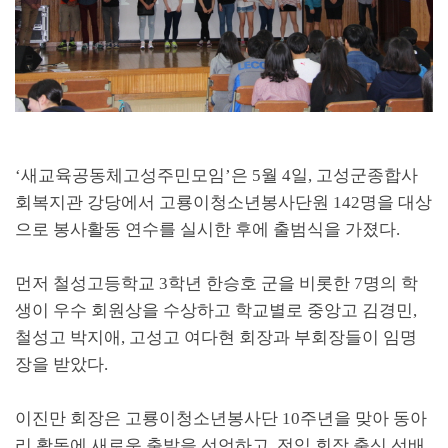
‘
새교육공동체고성주민모임
’
은
5
월
4
일
,
고성군종합사
회복지관 강당에서 고룡이청소년봉사단원
142
명을 대상
으로 봉사활동 연수를 실시한 후에 출범식을 가졌다
.
먼저 철성고등학교
3
학년 한승호 군을 비롯한
7
명의 학
생이 우수 회원상을 수상하고 학교별로 중앙고 김경민
,
철성고 박지애
,
고성고 여다현 회장과 부회장들이 임명
장을 받았다
.
이진만 회장은 고룡이청소년봉사단
10
주년을 맞아 동아
리 활동에 새로운 출발을 선언하고
,
전임 회장 출신 선배