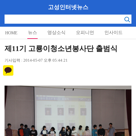
고성인터넷뉴스
뉴스
영상소식
오피니언
인사이드
HOME
알림마당
제11기 고룡이청소년봉사단 출범식
기사입력 : 2014-05-07 오후 05:44:21