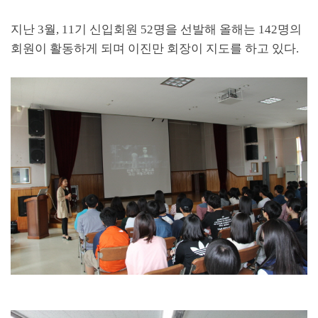
지난
3
월
, 11
기 신입회원
52
명을 선발해 올해는
142
명의
회원이 활동하게 되며 이진만 회장이 지도를 하고 있다
.