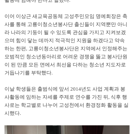
활동에 임해야 한다고 말했다
.
이어 이상근 새교육공동체 고성주민모임 명예회장은 축
사를 통해 고룡이청소년봉사단 출신들이 지역뿐만 아니
라 나라의 기둥이 될 수 있도록 관심을 가지고 지켜보겠
으며 힘이 닿는 데까지 적극적인 지원을 하겠다고 약속
하는 한편
,
고룡이청소년봉사단은 지역에서 인정해주는
모범적인 청소년동아리로 어려운 경쟁을 뚫고 봉사단원
이 된 만큼 모든 면에서 최선을 다하는 청소년 지도자로
거듭나기를 부탁했다
.
이날 학생들은 출범식에 앞서
2014
년도 사업 계획과 봉
사활동에 임하는 자세를 주제로 연수를 가진 뒤
,
식후 행
사로는 학교별로 나누어 고성천에서 환경정화 활동을 실
시했다
.