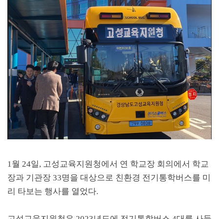
1
월
24
일
,
고성교육지원청에서 연 학교장 회의에서 학교
장과 기관장
33
명을 대상으로 친환경 전기통학버스를 미
리 타보는 행사를 열었다
.
고성교육지원청은
2023
년도에 전기통학버스
4
대를 사들