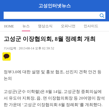
고성인터넷뉴스
뉴스
영상소식
오피니언
인사이드
HOME
알림마당
고성군 이장협의회, 8월 정례회 개최
기사입력 : 2013-08-14 오후 02:59:52
정부
3.0
에 대한 설명 및 홍보 협조
,
선진지 견학 안건 등
논의
고성군
(
군수 이학렬
)
은 8월
14
일, 고성군청 중회의실에
서 유도야 지회장
,
읍
․
면 이장협의회장 등
20
여명이 참석
한 가운데
‘
고성군 이장협의회
8
월 정례회
’
를 개최했다
.