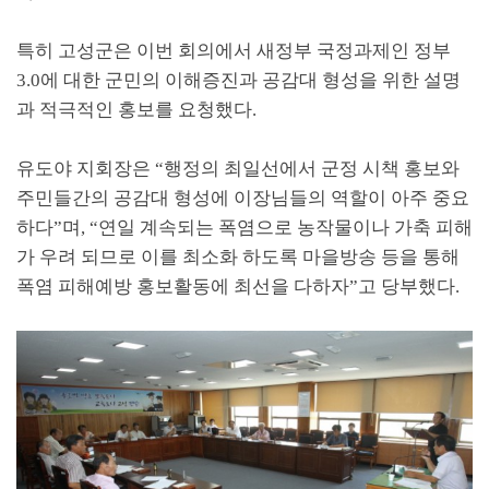
특히 고성군은 이번 회의에서 새정부 국정과제인 정부
3.0
에 대한 군민의 이해증진과 공감대 형성을 위한 설명
과 적극적인 홍보를 요청했다
.
유도야 지회장은
“
행정의 최일선에서 군정 시책 홍보와
주민들간의 공감대 형성에 이장님들의 역할이 아주 중요
하다
”
며
, “
연일 계속되는 폭염으로 농작물이나 가축 피해
가 우려 되므로 이를 최소화 하도록 마을방송 등을 통해
폭염 피해예방 홍보활동에 최선을 다하자
”
고 당부했다
.