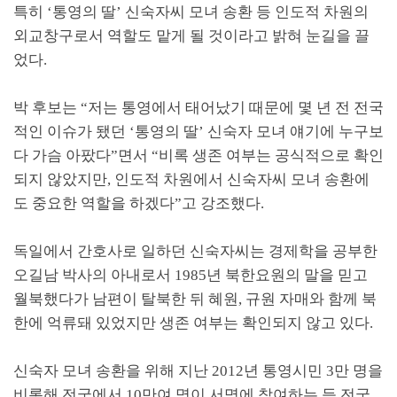
특히
‘
통영의 딸
’
신숙자씨 모녀 송환 등 인도적 차원의
외교창구로서 역할도 맡게 될 것이라고 밝혀 눈길을 끌
었다
.
박 후보는
“
저는 통영에서 태어났기 때문에 몇 년 전 전국
적인 이슈가 됐던
‘
통영의 딸
’
신숙자 모녀 얘기에 누구보
다 가슴 아팠다
”
면서
“
비록 생존 여부는 공식적으로 확인
되지 않았지만
,
인도적 차원에서 신숙자씨 모녀 송환에
도 중요한 역할을 하겠다
”
고 강조했다
.
독일에서 간호사로 일하던 신숙자씨는 경제학을 공부한
오길남 박사의 아내로서
1985
년 북한요원의 말을 믿고
월북했다가 남편이 탈북한 뒤 혜원
,
규원 자매와 함께 북
한에 억류돼 있었지만 생존 여부는 확인되지 않고 있다
.
신숙자 모녀 송환을 위해 지난
2012
년 통영시민
3
만 명을
비롯해 전국에서
10
만여 명이 서명에 참여하는 등 전국