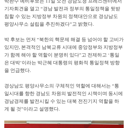
박완수 예비후보는
11
일 오전 경남도청 프레스센터에서
기자회견을 열고
“
경남 발전과 정부의 통일정책을 뒷받
침할 수 있는 지방정부 차원의 정책대안으로 경상남도
평양사무소 설립을 추진하겠다
”
고 밝혔다
.
박 후보는 먼저
“
북한의 핵문제 해결 등 넘어야 할 고비가
있지만
,
본격적인 남북교류 시대에 중앙정부와 지방정부
가 함께 해야 할 역할이 분명히 있다
”
고 전제하고
‘
통일
은 대박
’
이라는 박근혜 대통령의 평화적 통일정책 방향
을 언급했다
.
경상남도 평양사무소의 구체적인 역할에 대해서는
“
통
일시대를 향한 경남도 차원의 발전적인 시책이며 동시에
경남경제를 발전시킬 수 있는 대북 전진기지 역할을 하
게 될 것
”
이라고 설명했다
.