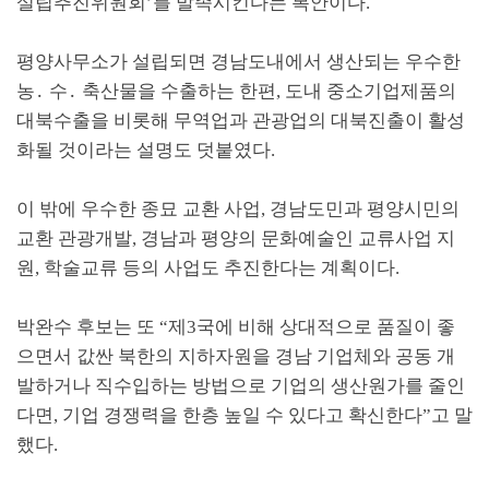
설립추진위원회
’
를 발족시킨다는 복안이다
.
평양사무소가 설립되면 경남도내에서 생산되는 우수한
농
․
수
․
축산물을 수출하는 한편
,
도내 중소기업제품의
대북수출을 비롯해 무역업과 관광업의 대북진출이 활성
화될 것이라는 설명도 덧붙였다
.
이 밖에 우수한 종묘 교환 사업
,
경남도민과 평양시민의
교환 관광개발
,
경남과 평양의 문화예술인 교류사업 지
원
,
학술교류 등의 사업도 추진한다는 계획이다
.
박완수 후보는 또
“
제
3
국에 비해 상대적으로 품질이 좋
으면서 값싼 북한의 지하자원을 경남 기업체와 공동 개
발하거나 직수입하는 방법으로 기업의 생산원가를 줄인
다면
,
기업 경쟁력을 한층 높일 수 있다고 확신한다
”
고 말
했다
.