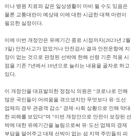
이나 병원 치료와 같은 일상생활이 마비 될 수도 있음은
물론 교통대란이 예상돼 이에 대한 시급한 대책 마련이
필요한 실정이다
.
이에 이번 개정안은 유예기간 종료 시점까지
(2023
년
2
월
3
일
)
안전사고가 없었거나 안전검사 결과 안전운항에 지
장이 없는 것으로 판정된 선박에 한해 선령 기준 적용 시
점을 기존
7
년에서
10
년으로 늘리는 내용을 골자로 하고
있다
.
이 개정안을 대표발의한 정점식 의원은
“
코로나로 인해
많은 국민들이 어려움을 겪으셨지만 무엇보다 유
·
도선
업체의 경우 관광객 감소
"
경제
·
사회 상황으로 인해 막대
한 피해를 보았다
”
며
“
이번 개정안으로 안전이 보장된 선
박에 대한 유예기간을 늘림으로써 유
·
도선 업체의 경제
부담을 덜어주고 대체 선박이 없는 섬 지역 주민들의 피