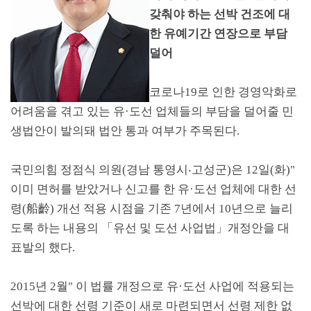
갖춰야 하는 선박 건조에 대
한 유예기간 연장으로 부담
덜어
코로나
19
로 인한 경영악화로
어려움을 겪고 있는 유
·
도선 업체들의 부담을 덜어줄 민
생법안이 발의돼 법안 통과 여부가 주목된다
.
국민의힘 정점식 의원
(
경남 통영시
‧
고성군
)
은
12
일
(
화
)"
이미 면허를 받았거나 신고를 한 유
·
도선 업체에 대한 선
령
(
船齡
)
개선 적용 시점을 기존
7
년에서
10
년으로 늘리
도록 하는 내용의
「
유선 및 도선 사업법
」
개정안을 대
표발의 했다
.
2015
년
2
월
"
이 법률 개정으로 유
·
도선 사업에 적용되는
선박에 대한 선령 기준이 새로 마련되면서 선령 제한 없