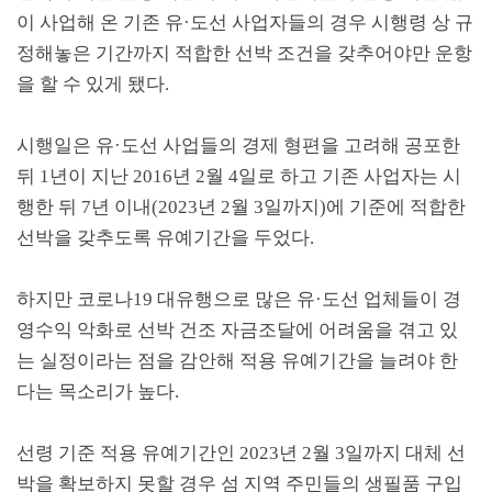
이 사업해 온 기존 유
·
도선 사업자들의 경우 시행령 상 규
정해놓은 기간까지 적합한 선박 조건을 갖추어야만 운항
을 할 수 있게 됐다
.
시행일은 유
·
도선 사업들의 경제 형편을 고려해 공포한
뒤
1
년이 지난
2016
년
2
월
4
일로 하고 기존 사업자는 시
행한 뒤
7
년 이내
(2023
년
2
월
3
일까지
)
에 기준에 적합한
선박을 갖추도록 유예기간을 두었다
.
하지만 코로나
19
대유행으로 많은 유
·
도선 업체들이 경
영수익 악화로 선박 건조 자금조달에 어려움을 겪고 있
는 실정이라는 점을 감안해 적용 유예기간을 늘려야 한
다는 목소리가 높다
.
선령 기준 적용 유예기간인
2023
년
2
월
3
일까지 대체 선
박을 확보하지 못할 경우 섬 지역 주민들의 생필품 구입