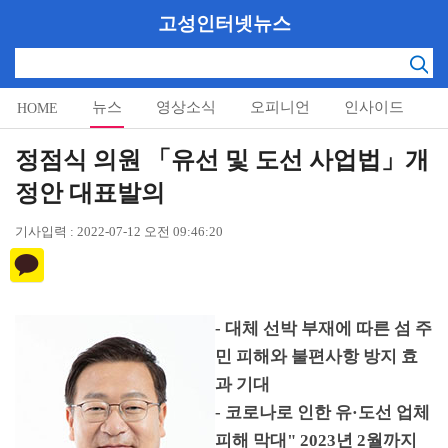
고성인터넷뉴스
뉴스
영상소식
오피니언
인사이드
HOME
알림마당
정점식 의원 「유선 및 도선 사업법」개
정안 대표발의
기사입력 : 2022-07-12 오전 09:46:20
-
대체 선박 부재에 따른 섬 주
민 피해와 불편사항 방지 효
과 기대
-
코로나로 인한 유
·
도선 업체
피해 막대
" 2023
년
2
월까지