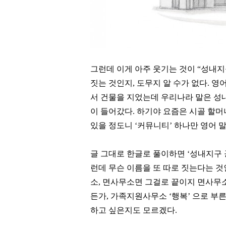
그런데 이게 아주 웃기는 것이
“
성내지
짓는 것인지
,
도무지 알 수가 없다
.
영어
서 건물을 지었는데 우리나라 말은 성
이 들어갔다
.
하기야 요즘은 시골 할
있을 정도니
‘
커뮤니티
’
하나만 영어 
글 그대로 한글로 풀이하면
‘
성내지구
런데 무슨 이름을 또 따로 짓는다는 것
소
,
면사무소면 그걸로 끝이지 면사무
든가
,
가족지원사무소
‘
행복
’
으로 부른
하고 싶은지도 모르겠다
.