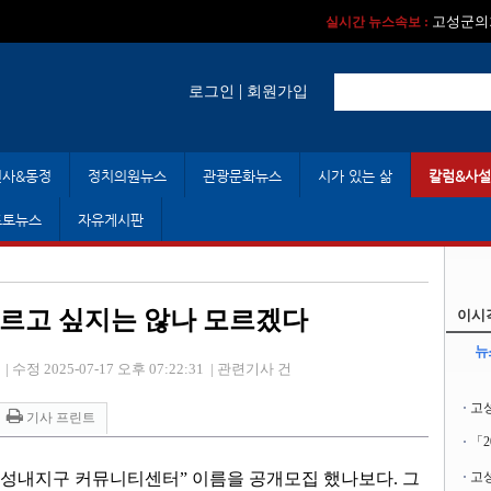
실시간 뉴스속보 :
실시간 뉴스속보 
고성군의회
실시간 뉴스속보 :
|
로그인
회원가입
인사&동정
정치의원뉴스
관광문화뉴스
시가 있는 삶
칼럼&사설
포토뉴스
자유게시판
부르고 싶지는 않나 모르겠다
이시
뉴
|
수정 2025-07-17 오후 07:22:31
|
관련기사 건
고
기사 프린트
「
성내지구 커뮤니티센터
”
이름을 공개모집 했나보다
.
그
고성