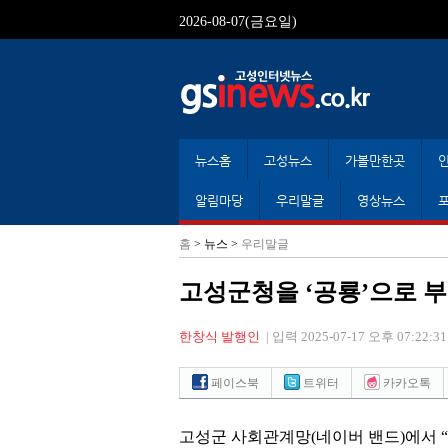
2026-08-07(금요일)
뉴스홈
고성뉴스
가볼만한곳
알림마당
우리말글
영상뉴스
홈
> 뉴스 >
우리말글
고성군청을 ‘공룡’으로 
한창식 발행인
|
입력 2025-07-17 오후 07:22:31
페이스북
트위터
카카오톡
고성군 사회관계망
(
네이버 밴드
)
에서
“