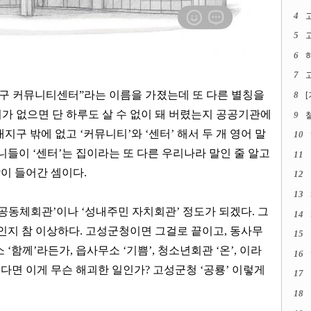
4
5
고
6
7
고
구 커뮤니티센터
”
라는 이름을 가졌는데 또 다른 별칭을
8
가 없으면 단 하루도 살 수 없이 돼 버렸는지 공공기관에
9
내지구 밖에 없고
‘
커뮤니티
’
와
‘
센터
’
해서 두 개 영어 말
10
머니들이
‘
센터
’
는 집이라는 또 다른 우리나라 말인 줄 알고
11
말이 들어간 셈이다
.
12
13
 공동체회관
’
이나
‘
성내주민 자치회관
’
정도가 되겠다
.
그
14
인지 참 이상하다
.
고성군청이면 그걸로 끝이고
,
동사무
15
소
‘
함께
’
라든가
,
읍사무소
‘
기쁨
’,
청소년회관
‘
온
’,
이라
16
다면 이게 무슨 해괴한 일인가
?
고성군청
‘
공룡
’
이렇게
17
18