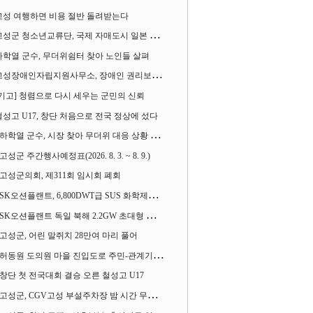
고성 여행하면 비용 절반 돌려받는다
성군 청소년교류단, 국제 자매도시 일본 가사오카시 찾아
하학열 군수, 무더위쉼터 찾아 노인들 살펴
성장애인자립지원사무소, 장애인 권리보장 촉구 1인 시위 벌여
[기고] 청렴으로 다시 세우는 군민의 신뢰
철성고 U17, 창단 처음으로 전국 정상에 섰다
하학열 군수, 시장 찾아 무더위 대응 상황 살펴
고성군 주간행사예정표(2026. 8. 3. ~ 8. 9.)
고성군의회, 제311회 임시회 폐회
SK오션플랜트, 6,800DWT급 SUS 화학제품운반선 2척 수주
SK오션플랜트 독일 북해 2.2GW 초대형 해상변전소 하부구조물 수주
고성군, 어린 말쥐치 28만여 마리 풀어
허동원 도의원 마을 진입도로 주민-관계기관과 함께 간담회 열어
창단 첫 전국대회 결승 오른 철성고 U17
고성군, CGV고성 부설주차장 밤 시간 무료 개방한다