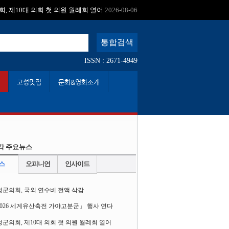
:
, 제10대 의회 첫 의원 월례회 열어
2026-08-06
ISSN : 2671-4949
고성맛집
문화&영화소개
각 주요뉴스
스
오피니언
인사이드
성군의회, 국외 연수비 전액 삭감
2026 세계유산축전 가야고분군」 행사 연다
군의회, 제10대 의회 첫 의원 월례회 열어