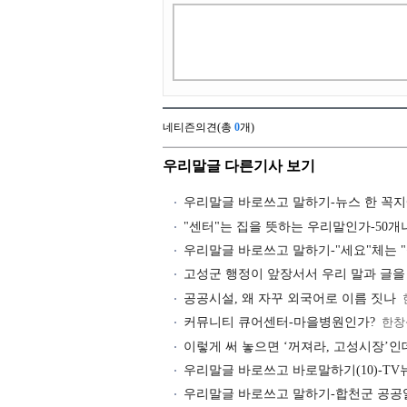
네티즌의견(총
0
개)
우리말글 다른기사 보기
우리말글 바로쓰고 말하기-뉴스 한 꼭지
"센터"는 집을 뜻하는 우리말인가-50개
우리말글 바로쓰고 말하기-"세요"체는 
고성군 행정이 앞장서서 우리 말과 글을
공공시설, 왜 자꾸 외국어로 이름 짓나
커뮤니티 큐어센터-마을병원인가?
한창
이렇게 써 놓으면 ‘꺼져라, 고성시장’인
우리말글 바로쓰고 바로말하기(10)-TV
우리말글 바로쓰고 말하기-합천군 공