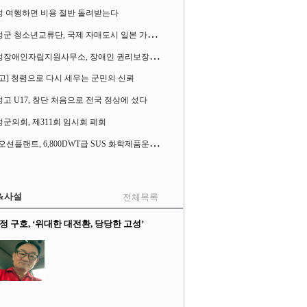
성 여행하면 비용 절반 돌려받는다
고
성군 청소년교류단, 국제 자매도시 일본 가사오카시 찾아
고
성장애인자립지원사무소, 장애인 권리보장 촉구 1인 시위 벌여
고] 청렴으로 다시 세우는 군민의 신뢰
고 U17, 창단 처음으로 전국 정상에 섰다
군의회, 제311회 임시회 폐회
S
K오션플랜트, 6,800DWT급 SUS 화학제품운반선 2척 수주
&사설
전체목록
정 구호, ‘위대한 대전환, 당당한 고성’