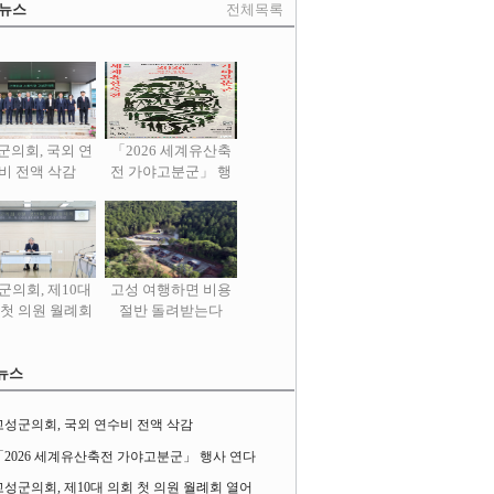
 뉴스
전체목록
군의회, 국외 연
「2026 세계유산축
비 전액 삭감
전 가야고분군」 행
사 연다
군의회, 제10대
고성 여행하면 비용
 첫 의원 월례회
절반 돌려받는다
열어
뉴스
고성군의회, 국외 연수비 전액 삭감
「2026 세계유산축전 가야고분군」 행사 연다
고성군의회, 제10대 의회 첫 의원 월례회 열어