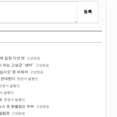
에 입장 다섯 번
고성방송
나 되는 고성군 "센터"
고성방송
"십시오"로 바꿔야
고성방송
 천대한다
한창식 발행인
한창식 발행인
식 발행인
데
한창식 발행인
뉴스 속 분별없는 우려
고성방송
공알림판
고성방송