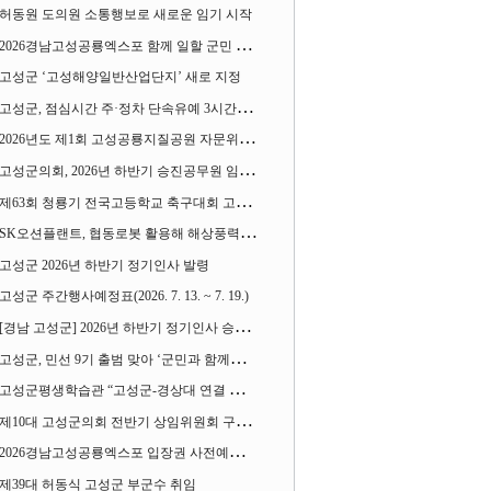
허동원 도의원 소통행보로 새로운 임기 시작
2026경남고성공룡엑스포 함께 일할 군민 모집
고성군 ‘고성해양일반산업단지’ 새로 지정
고성군, 점심시간 주·정차 단속유예 3시간으로 확대
2026년도 제1회 고성공룡지질공원 자문위원회 열어
고성군의회, 2026년 하반기 승진공무원 임용장 수여
제63회 청룡기 전국고등학교 축구대회 고성서 열린다
SK오션플랜트, 협동로봇 활용해 해상풍력 생산 혁신 속도 낸다
고성군 2026년 하반기 정기인사 발령
고성군 주간행사예정표(2026. 7. 13. ~ 7. 19.)
[경남 고성군] 2026년 하반기 정기인사 승진심사 결과
고성군, 민선 9기 출범 맞아 ‘군민과 함께하는 대전환 소통간담회’ 열어
고성군평생학습관 “고성군-경상대 연결 평생교육” 운영
제10대 고성군의회 전반기 상임위원회 구성 완료
2026경남고성공룡엑스포 입장권 사전예매 시작
제39대 허동식 고성군 부군수 취임