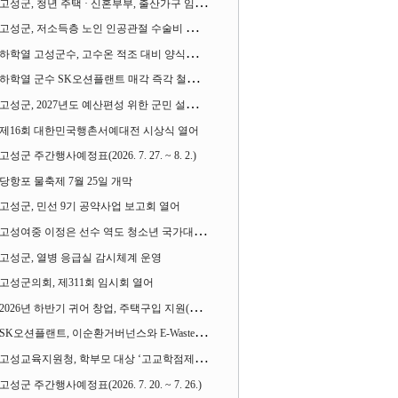
고성군, 청년 주택 · 신혼부부, 출산가구 임차보증금 대출이자 지원사업 시행
고성군, 저소득층 노인 인공관절 수술비 지원사업 계속 추진
하학열 고성군수, 고수온 적조 대비 양식장 현장점검
하학열 군수 SK오션플랜트 매각 즉각 철회 촉구 기자회견 열어
고성군, 2027년도 예산편성 위한 군민 설문조사 실시
제16회 대한민국행촌서예대전 시상식 열어
고성군 주간행사예정표(2026. 7. 27. ~ 8. 2.)
당항포 물축제 7월 25일 개막
고성군, 민선 9기 공약사업 보고회 열어
고성여중 이정은 선수 역도 청소년 국가대표에 뽑혀
고성군, 열병 응급실 감시체계 운영
고성군의회, 제311회 임시회 열어
2026년 하반기 귀어 창업, 주택구입 지원(융자) 사업대상자 모집
SK오션플랜트, 이순환거버넌스와 E-Waste Zero 업무협약
고성교육지원청, 학부모 대상 ‘고교학점제와 대입제도 설명회’ 열어
고성군 주간행사예정표(2026. 7. 20. ~ 7. 26.)