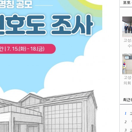
포토
고성
수
고성
의회
최근
1
2
3