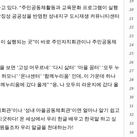
19
하고 있다
. “
주민공동체활동과 교육문화 프로그램이 실행
20
상징성 공공성을 반영한 성내지구 도시재생 커뮤니티센터
21
22
23
이 실행되는 곳
”
이 바로 주민자치회관이나 주민공동체
24
25
26
름을 보면
‘
고성 어우르네
’ ‘
다시 삶터
’ ‘
마을 꿈터
’ ‘
모두 누
27
 하모니
’ ‘
온나센터
’ ‘
함께누리움
’
인데
,
이 가운데 하나
28
함께누리움에 갔다 올게
” “
응
,
나 모두의 라운지에 갔다 올
29
30
31
치회관
’
이나
‘
성내 마을공동체회관
’
이면 얼마나 알기 쉽고
32
지긋하다
!
온 세상에서 우리 한글 배우고 한국말 하고 싶
33
무원들조차 우리 말글을 천대하는가
!
34