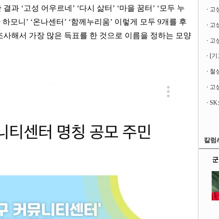
한 결과
‘
고성 어우르네
’ ‘
다시 삶터
’ ‘
마을 꿈터
’ ‘
모두 누
고
 하모니
’ ‘
온나센터
’ ‘
함께누리움
’
이렇게 모두
9
개를 후
조사해서 가장 많은 득표를 한 것으로 이름을 정하는 모양
[기
철성
고성
칼럼
군