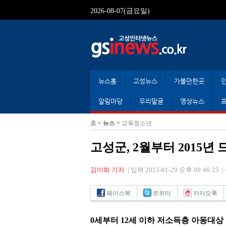
2026-08-07(금요일)
뉴스홈
고성뉴스
가볼만한곳
알림마당
우리말글
영상뉴스
홈
> 뉴스 >
교육청소년
고성군, 2월부터 2015
김미화 기자
|
입력 2015-01-29 오후 09:46:25
|
페이스북
트위터
카카오톡
0세부터 12세 이하 저소득층 아동대상