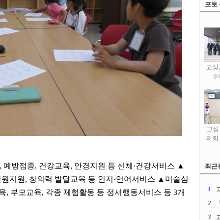
포토
고성
수
고성
의회
 예방접종, 건강교육, 안경지원 등 신체·건강서비스 ▲
최근
원지원, 창의력 발달교육 등 인지·언어서비스 ▲미술심
1
, 부모교육, 각종 체험활동 등 정서행동서비스 등 3개
2
3