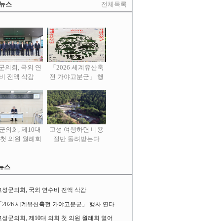
 뉴스
전체목록
군의회, 국외 연
「2026 세계유산축
비 전액 삭감
전 가야고분군」 행
사 연다
군의회, 제10대
고성 여행하면 비용
 첫 의원 월례회
절반 돌려받는다
열어
뉴스
고성군의회, 국외 연수비 전액 삭감
「2026 세계유산축전 가야고분군」 행사 연다
고성군의회, 제10대 의회 첫 의원 월례회 열어