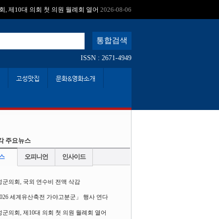
:
, 제10대 의회 첫 의원 월례회 열어
2026-08-06
ISSN : 2671-4949
고성맛집
문화&영화소개
각 주요뉴스
스
오피니언
인사이드
성군의회, 국외 연수비 전액 삭감
2026 세계유산축전 가야고분군」 행사 연다
군의회, 제10대 의회 첫 의원 월례회 열어