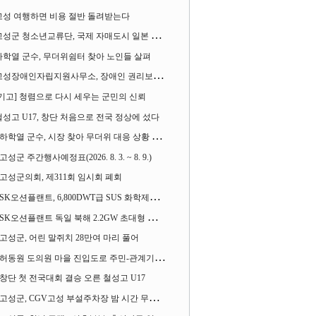
고성 여행하면 비용 절반 돌려받는다
성군 청소년교류단, 국제 자매도시 일본 가사오카시 찾아
하학열 군수, 무더위쉼터 찾아 노인들 살펴
성장애인자립지원사무소, 장애인 권리보장 촉구 1인 시위 벌여
[기고] 청렴으로 다시 세우는 군민의 신뢰
철성고 U17, 창단 처음으로 전국 정상에 섰다
하학열 군수, 시장 찾아 무더위 대응 상황 살펴
고성군 주간행사예정표(2026. 8. 3. ~ 8. 9.)
고성군의회, 제311회 임시회 폐회
SK오션플랜트, 6,800DWT급 SUS 화학제품운반선 2척 수주
SK오션플랜트 독일 북해 2.2GW 초대형 해상변전소 하부구조물 수주
고성군, 어린 말쥐치 28만여 마리 풀어
허동원 도의원 마을 진입도로 주민-관계기관과 함께 간담회 열어
창단 첫 전국대회 결승 오른 철성고 U17
고성군, CGV고성 부설주차장 밤 시간 무료 개방한다