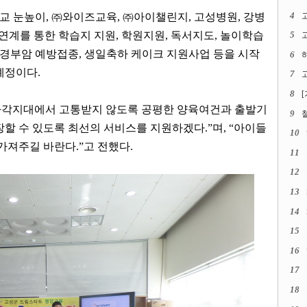
4
교 눈높이, ㈜와이즈교육, ㈜아이챌린지, 고성병원, 강병
 연계를 통한 학습지 지원, 학원지원, 독서지도, 놀이학습
5
고
궁경부암 예방접종, 생일축하 케이크 지원사업 등을 시작
6
예정이다.
7
고
8
 사각지대에서 고통받지 않도록 공평한 양육여건과 출발기
9
할 수 있도록 최선의 서비스를 지원하겠다.”며, “아이들
10
가져주길 바란다.”고 전했다.
11
12
13
14
15
16
17
18