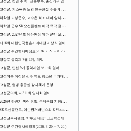
고성군, 청년 주택 · 신혼부부, 출산가구 임차보증금 대출이자 지원사업 시행
고성군, 저소득층 노인 인공관절 수술비 지원사업 계속 추진
하학열 고성군수, 고수온 적조 대비 양식장 현장점검
하학열 군수 SK오션플랜트 매각 즉각 철회 촉구 기자회견 열어
고성군, 2027년도 예산편성 위한 군민 설문조사 실시
제16회 대한민국행촌서예대전 시상식 열어
고성군 주간행사예정표(2026. 7. 27. ~ 8. 2.)
당항포 물축제 7월 25일 개막
고성군, 민선 9기 공약사업 보고회 열어
고성여중 이정은 선수 역도 청소년 국가대표에 뽑혀
고성군, 열병 응급실 감시체계 운영
고성군의회, 제311회 임시회 열어
2026년 하반기 귀어 창업, 주택구입 지원(융자) 사업대상자 모집
SK오션플랜트, 이순환거버넌스와 E-Waste Zero 업무협약
고성교육지원청, 학부모 대상 ‘고교학점제와 대입제도 설명회’ 열어
고성군 주간행사예정표(2026. 7. 20. ~ 7. 26.)