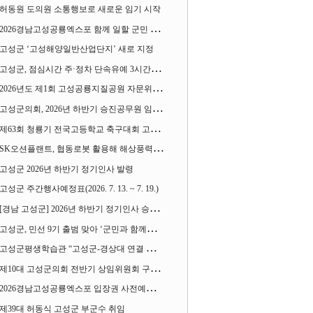
허동원 도의원 소통행보로 새로운 임기 시작
2026경남고성공룡엑스포 함께 일할 군민 모집
고성군 ‘고성해양일반산업단지’ 새로 지정
고성군, 점심시간 주·정차 단속유예 3시간으로 확대
2026년도 제1회 고성공룡지질공원 자문위원회 열어
고성군의회, 2026년 하반기 승진공무원 임용장 수여
제63회 청룡기 전국고등학교 축구대회 고성서 열린다
SK오션플랜트, 협동로봇 활용해 해상풍력 생산 혁신 속도 낸다
고성군 2026년 하반기 정기인사 발령
고성군 주간행사예정표(2026. 7. 13. ~ 7. 19.)
[경남 고성군] 2026년 하반기 정기인사 승진심사 결과
고성군, 민선 9기 출범 맞아 ‘군민과 함께하는 대전환 소통간담회’ 열어
고성군평생학습관 “고성군-경상대 연결 평생교육” 운영
제10대 고성군의회 전반기 상임위원회 구성 완료
2026경남고성공룡엑스포 입장권 사전예매 시작
제39대 허동식 고성군 부군수 취임