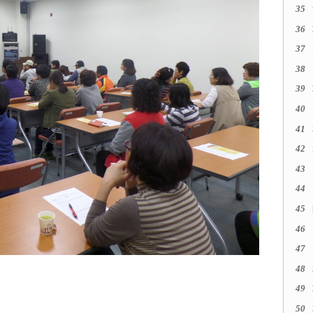
35
36
37
38
39
40
41
42
43
44
45
46
47
48
49
50