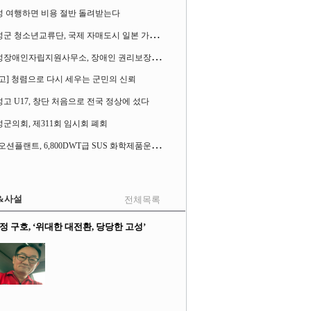
성 여행하면 비용 절반 돌려받는다
고
성군 청소년교류단, 국제 자매도시 일본 가사오카시 찾아
고
성장애인자립지원사무소, 장애인 권리보장 촉구 1인 시위 벌여
고] 청렴으로 다시 세우는 군민의 신뢰
고 U17, 창단 처음으로 전국 정상에 섰다
군의회, 제311회 임시회 폐회
S
K오션플랜트, 6,800DWT급 SUS 화학제품운반선 2척 수주
&사설
전체목록
정 구호, ‘위대한 대전환, 당당한 고성’