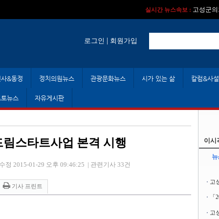
실시간 뉴스속보 :
실시간 뉴스속보 
고성군의회
실시간 뉴스속보 :
|
로그인
회원가입
인사&동정
정치의원뉴스
관광문화뉴스
시가 있는 삶
칼럼&사설
포토뉴스
자유게시판
년 드림스타트사업 본격 시행
이시
뉴
수정 2015-01-29 오후 09:46:25
|
관련기사 33건
고
기사 프린트
「
고성