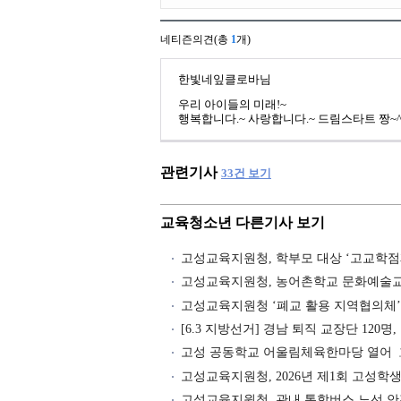
네티즌의견(총
1
개)
한빛네잎클로바님
우리 아이들의 미래!~
행복합니다.~ 사랑합니다.~ 드림스타트 짱~
관련기사
33
건 보기
교육청소년 다른기사 보기
고성교육지원청, 학부모 대상 ‘고교학점
고성교육지원청, 농어촌학교 문화예술교
고성교육지원청 ‘폐교 활용 지역협의체’
[6.3 지방선거] 경남 퇴직 교장단 120명,
고성 공동학교 어울림체육한마당 열어
고성교육지원청, 2026년 제1회 고성
고성교육지원청, 관내 통학버스 노선 안