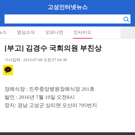
고성인터넷뉴스
뉴스
영상소식
오피니언
인사이드
[부고] 김경수 국회의원 부친상
기사입력 : 2016-07-08 오전 07:04:49
장례식장
:
진주중앙병원장례식장
201
호
발인
: 2016
년
7
월
10
일 오전
8
시
장지
:
경남 고성군 상리면 오산리
795
번지