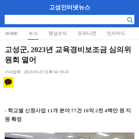
고성인터넷뉴스
뉴스
영상소식
오피니언
인사이드
HOME
알림마당
고성군, 2023년 교육경비보조금 심의위
원회 열어
기사입력 : 2023-03-23 오후 04:19:43
-
학교별 신청사업
11
개 분야
77
건
16
억
2
천
4
백만 원 지
원 확정