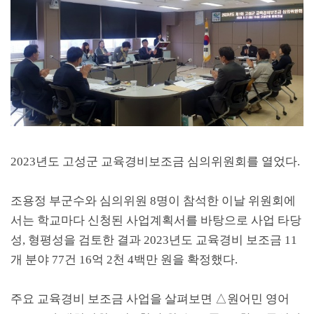
2023
년도 고성군 교육경비보조금 심의위원회를 열었다
.
조용정 부군수와 심의위원
8
명이 참석한 이날 위원회에
서는 학교마다 신청된 사업계획서를 바탕으로 사업 타당
성
,
형평성을 검토한 결과
2023
년도 교육경비 보조금
11
개 분야
77
건
16
억
2
천
4
백만 원을 확정했다
.
주요 교육경비 보조금 사업을 살펴보면
△
원어민 영어