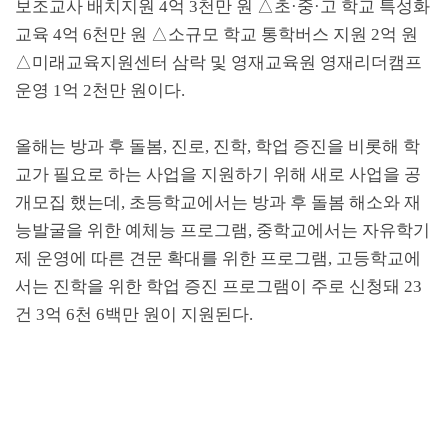
보조교사 배치지원
4
억
3
천만 원
△
초
·
중
·
고 학교 특성화
교육
4
억
6
천만 원
△
소규모 학교 통학버스 지원
2
억 원
△
미래교육지원센터 삼락 및 영재교육원 영재리더캠프
운영
1
억
2
천만 원이다
.
올해는 방과 후 돌봄
,
진로
,
진학
,
학업 증진을 비롯해 학
교가 필요로 하는 사업을 지원하기 위해 새로 사업을 공
개모집 했는데
,
초등학교에서는 방과 후 돌봄 해소와 재
능발굴을 위한 예체능 프로그램
,
중학교에서는 자유학기
제 운영에 따른 견문 확대를 위한 프로그램
,
고등학교에
서는 진학을 위한 학업 증진 프로그램이 주로 신청돼
23
건
3
억
6
천
6
백만 원이 지원된다
.