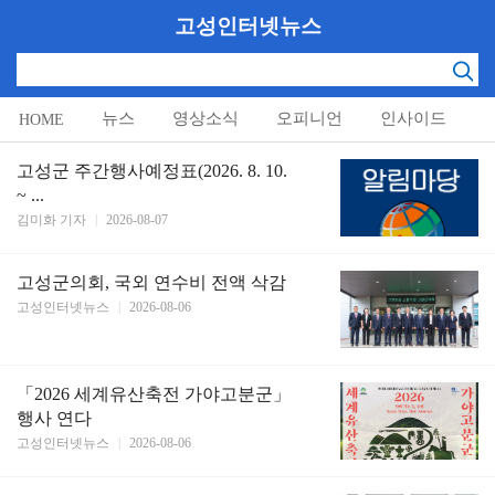
고성인터넷뉴스
뉴스
영상소식
오피니언
인사이드
HOME
알림마당
고성군 주간행사예정표(2026. 8. 10.
~ ...
김미화 기자
|
2026-08-07
고성군의회, 국외 연수비 전액 삭감
고성인터넷뉴스
|
2026-08-06
「2026 세계유산축전 가야고분군」
행사 연다
고성인터넷뉴스
|
2026-08-06