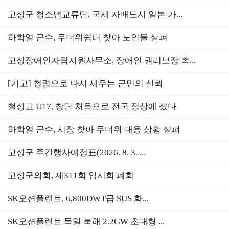
고성군 청소년교류단, 국제 자매도시 일본 가...
하학열 군수, 무더위쉼터 찾아 노인들 살펴
고성장애인자립지원사무소, 장애인 권리보장 촉...
[기고] 청렴으로 다시 세우는 군민의 신뢰
철성고 U17, 창단 처음으로 전국 정상에 섰다
하학열 군수, 시장 찾아 무더위 대응 상황 살펴
고성군 주간행사예정표(2026. 8. 3. ...
고성군의회, 제311회 임시회 폐회
SK오션플랜트, 6,800DWT급 SUS 화...
SK오션플랜트 독일 북해 2.2GW 초대형 ...