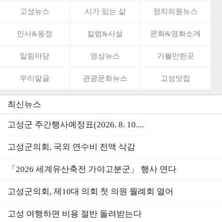
고성뉴스
시가 있는 삶
정치의원뉴스
인사&동정
칼럼&사설
문화&영화소개
알림마당
영상뉴스
가볼만한곳
우리말글
관광문화뉴스
고성맛집
최신뉴스
고성군 주간행사예정표(2026. 8. 10....
고성군의회, 국외 연수비 전액 삭감
「2026 세계유산축전 가야고분군」 행사 연다
고성군의회, 제10대 의회 첫 의원 월례회 열어
고성 여행하면 비용 절반 돌려받는다