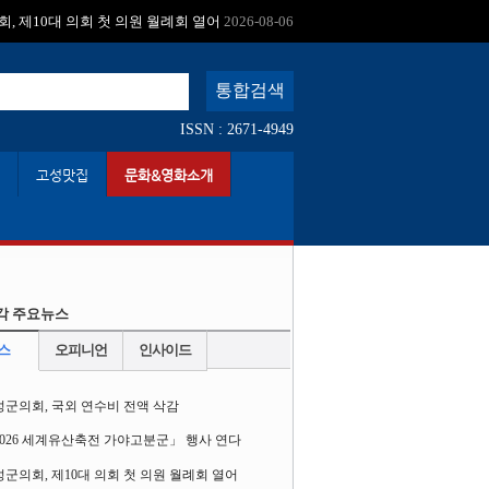
:
, 제10대 의회 첫 의원 월례회 열어
2026-08-06
ISSN : 2671-4949
고성맛집
문화&영화소개
각 주요뉴스
스
오피니언
인사이드
성군의회, 국외 연수비 전액 삭감
2026 세계유산축전 가야고분군」 행사 연다
군의회, 제10대 의회 첫 의원 월례회 열어