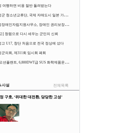
성 여행하면 비용 절반 돌려받는다
고
성군 청소년교류단, 국제 자매도시 일본 가사오카시 찾아
고
성장애인자립지원사무소, 장애인 권리보장 촉구 1인 시위 벌여
고] 청렴으로 다시 세우는 군민의 신뢰
고 U17, 창단 처음으로 전국 정상에 섰다
군의회, 제311회 임시회 폐회
S
K오션플랜트, 6,800DWT급 SUS 화학제품운반선 2척 수주
&사설
전체목록
정 구호, ‘위대한 대전환, 당당한 고성’