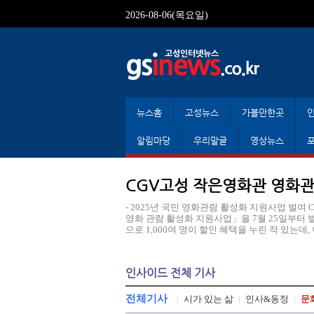
2026-08-06(목요일)
뉴스홈
고성뉴스
가볼만한곳
알림마당
우리말글
영상뉴스
CGV고성 작은영화관 영화관람
- 2025년 국민 영화관람 활성화 지원사업 벌
영화 관람 활성화 지원사업」을 7월 25일부터 
으로 1,000여 명이 할인 혜택을 누린 적 있는데, 이번
인사이드 전체 기사
전체기사
|
시가 있는 삶
|
인사&동정
|
문