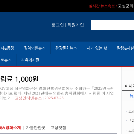
실시간 뉴스속보 :
실시간 뉴스속보 
고성군의회
실시간 뉴스속보 :
|
로그인
회원가입
인사&동정
정치의원뉴스
관광문화뉴스
시가 있는 삶
칼럼&사설
포토뉴스
자유게시판
료 1,000원
이시
여 CGV고성 작은영화관은 영화진흥위원회에서 주최하는「2025년 국민
벌이기로 했다. 지난 2021년에는 영화진흥위원회에서 시행한 이 사업
뉴
 2...
고성인터넷뉴스
|
2025-07-25
고
「
화&영화소개
|
가볼만한곳
|
고성맛집
고성