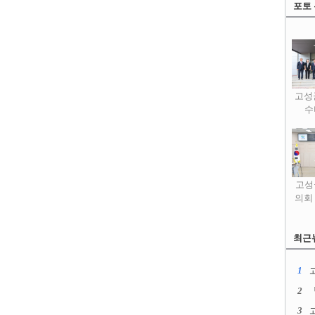
포토
고성
수
고성
의회
최근
1
2
3