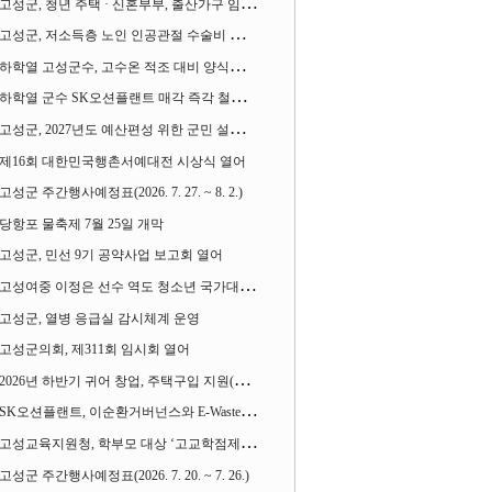
고성군, 청년 주택 · 신혼부부, 출산가구 임차보증금 대출이자 지원사업 시행
고성군, 저소득층 노인 인공관절 수술비 지원사업 계속 추진
하학열 고성군수, 고수온 적조 대비 양식장 현장점검
하학열 군수 SK오션플랜트 매각 즉각 철회 촉구 기자회견 열어
고성군, 2027년도 예산편성 위한 군민 설문조사 실시
제16회 대한민국행촌서예대전 시상식 열어
고성군 주간행사예정표(2026. 7. 27. ~ 8. 2.)
당항포 물축제 7월 25일 개막
고성군, 민선 9기 공약사업 보고회 열어
고성여중 이정은 선수 역도 청소년 국가대표에 뽑혀
고성군, 열병 응급실 감시체계 운영
고성군의회, 제311회 임시회 열어
2026년 하반기 귀어 창업, 주택구입 지원(융자) 사업대상자 모집
SK오션플랜트, 이순환거버넌스와 E-Waste Zero 업무협약
고성교육지원청, 학부모 대상 ‘고교학점제와 대입제도 설명회’ 열어
고성군 주간행사예정표(2026. 7. 20. ~ 7. 26.)