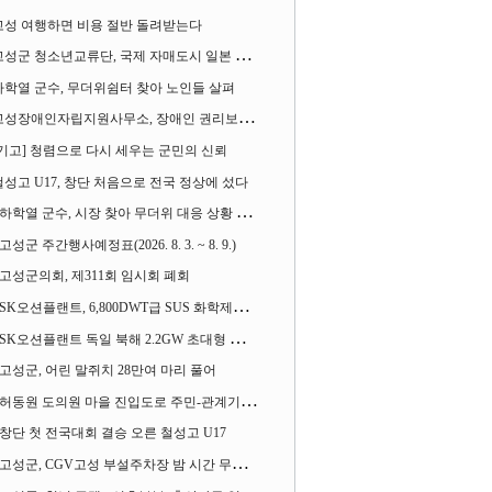
고성 여행하면 비용 절반 돌려받는다
성군 청소년교류단, 국제 자매도시 일본 가사오카시 찾아
하학열 군수, 무더위쉼터 찾아 노인들 살펴
성장애인자립지원사무소, 장애인 권리보장 촉구 1인 시위 벌여
[기고] 청렴으로 다시 세우는 군민의 신뢰
철성고 U17, 창단 처음으로 전국 정상에 섰다
하학열 군수, 시장 찾아 무더위 대응 상황 살펴
고성군 주간행사예정표(2026. 8. 3. ~ 8. 9.)
고성군의회, 제311회 임시회 폐회
SK오션플랜트, 6,800DWT급 SUS 화학제품운반선 2척 수주
SK오션플랜트 독일 북해 2.2GW 초대형 해상변전소 하부구조물 수주
고성군, 어린 말쥐치 28만여 마리 풀어
허동원 도의원 마을 진입도로 주민-관계기관과 함께 간담회 열어
창단 첫 전국대회 결승 오른 철성고 U17
고성군, CGV고성 부설주차장 밤 시간 무료 개방한다