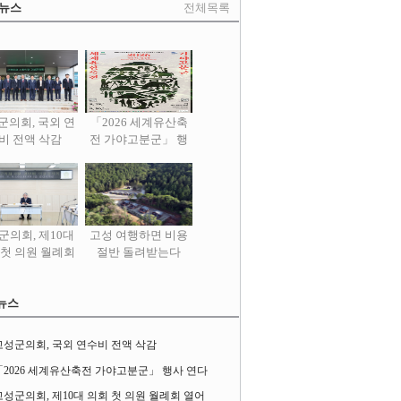
 뉴스
전체목록
군의회, 국외 연
「2026 세계유산축
비 전액 삭감
전 가야고분군」 행
사 연다
군의회, 제10대
고성 여행하면 비용
 첫 의원 월례회
절반 돌려받는다
열어
뉴스
고성군의회, 국외 연수비 전액 삭감
「2026 세계유산축전 가야고분군」 행사 연다
고성군의회, 제10대 의회 첫 의원 월례회 열어