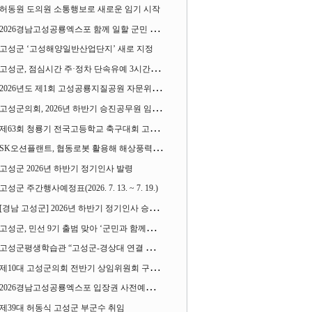
허동원 도의원 소통행보로 새로운 임기 시작
2026경남고성공룡엑스포 함께 일할 군민 모집
고성군 ‘고성해양일반산업단지’ 새로 지정
고성군, 점심시간 주·정차 단속유예 3시간으로 확대
2026년도 제1회 고성공룡지질공원 자문위원회 열어
고성군의회, 2026년 하반기 승진공무원 임용장 수여
제63회 청룡기 전국고등학교 축구대회 고성서 열린다
SK오션플랜트, 협동로봇 활용해 해상풍력 생산 혁신 속도 낸다
고성군 2026년 하반기 정기인사 발령
고성군 주간행사예정표(2026. 7. 13. ~ 7. 19.)
[경남 고성군] 2026년 하반기 정기인사 승진심사 결과
고성군, 민선 9기 출범 맞아 ‘군민과 함께하는 대전환 소통간담회’ 열어
고성군평생학습관 “고성군-경상대 연결 평생교육” 운영
제10대 고성군의회 전반기 상임위원회 구성 완료
2026경남고성공룡엑스포 입장권 사전예매 시작
제39대 허동식 고성군 부군수 취임