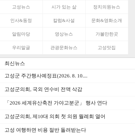
고성뉴스
시가 있는 삶
정치의원뉴스
인사&동정
칼럼&사설
문화&영화소개
알림마당
영상뉴스
가볼만한곳
우리말글
관광문화뉴스
고성맛집
최신뉴스
고성군 주간행사예정표(2026. 8. 10....
고성군의회, 국외 연수비 전액 삭감
「2026 세계유산축전 가야고분군」 행사 연다
고성군의회, 제10대 의회 첫 의원 월례회 열어
고성 여행하면 비용 절반 돌려받는다