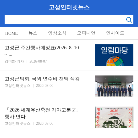
고성인터넷뉴스
뉴스
영상소식
오피니언
인사이드
HOME
알림마당
고성군 주간행사예정표(2026. 8. 10.
~ ...
김미화 기자
|
2026-08-07
고성군의회, 국외 연수비 전액 삭감
고성인터넷뉴스
|
2026-08-06
「2026 세계유산축전 가야고분군」
행사 연다
고성인터넷뉴스
|
2026-08-06