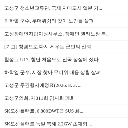
고성군 청소년교류단, 국제 자매도시 일본 가...
하학열 군수, 무더위쉼터 찾아 노인들 살펴
고성장애인자립지원사무소, 장애인 권리보장 촉...
[기고] 청렴으로 다시 세우는 군민의 신뢰
철성고 U17, 창단 처음으로 전국 정상에 섰다
하학열 군수, 시장 찾아 무더위 대응 상황 살펴
고성군 주간행사예정표(2026. 8. 3. ...
고성군의회, 제311회 임시회 폐회
SK오션플랜트, 6,800DWT급 SUS 화...
SK오션플랜트 독일 북해 2.2GW 초대형 ...