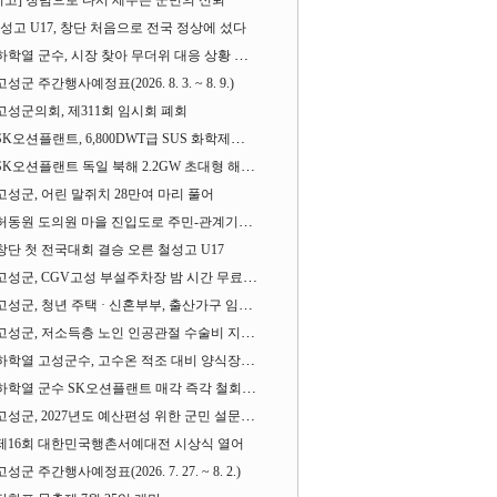
기고] 청렴으로 다시 세우는 군민의 신뢰
성고 U17, 창단 처음으로 전국 정상에 섰다
하학열 군수, 시장 찾아 무더위 대응 상황 살펴
고성군 주간행사예정표(2026. 8. 3. ~ 8. 9.)
고성군의회, 제311회 임시회 폐회
SK오션플랜트, 6,800DWT급 SUS 화학제품운반선 2척 수주
SK오션플랜트 독일 북해 2.2GW 초대형 해상변전소 하부구조물 수주
고성군, 어린 말쥐치 28만여 마리 풀어
허동원 도의원 마을 진입도로 주민-관계기관과 함께 간담회 열어
창단 첫 전국대회 결승 오른 철성고 U17
고성군, CGV고성 부설주차장 밤 시간 무료 개방한다
고성군, 청년 주택 · 신혼부부, 출산가구 임차보증금 대출이자 지원사업 시행
고성군, 저소득층 노인 인공관절 수술비 지원사업 계속 추진
하학열 고성군수, 고수온 적조 대비 양식장 현장점검
하학열 군수 SK오션플랜트 매각 즉각 철회 촉구 기자회견 열어
고성군, 2027년도 예산편성 위한 군민 설문조사 실시
제16회 대한민국행촌서예대전 시상식 열어
고성군 주간행사예정표(2026. 7. 27. ~ 8. 2.)