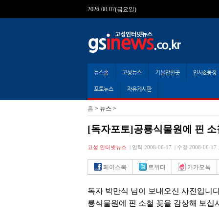
2026-08-07(금요일)
뉴스홈
고성뉴스
가볼만한곳
인사&동정
포토뉴스
자유게시판
홈
> 뉴스 >
[독자포토]공룡식물원에 핀 
고성 인터넷뉴스
|
입력 2008-06-17
|
수정 2008-06-17 
페이스북
트위터
카카오톡
독자 박만식 님이 보내오신 사진입니다
룡식물원에 핀 소철 꽃을 감상해 보십