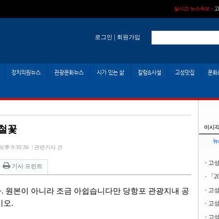
고
실시간 뉴스속보 :
|
로그인
회원가입
정치의원뉴스
관광문화뉴스
시가 있는 삶
칼럼&사설
고성맛집
문화
소철꽃
이시각
뉴
오후 9:30:36
|
관련기사 건
고성
기사 프린트
「2
고성
. 원본이 아니라 조금 아쉽습니다만 당항포 관광지내 공
시오.
고성