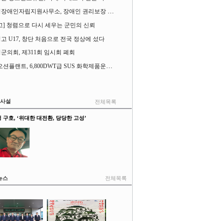
고성장애인자립지원사무소, 장애인 권리보장 촉구 1인 시위 벌여
고] 청렴으로 다시 세우는 군민의 신뢰
고 U17, 창단 처음으로 전국 정상에 섰다
군의회, 제311회 임시회 폐회
SK오션플랜트, 6,800DWT급 SUS 화학제품운반선 2척 수주
&사설
전체목록
 구호, ‘위대한 대전환, 당당한 고성’
뉴스
전체목록