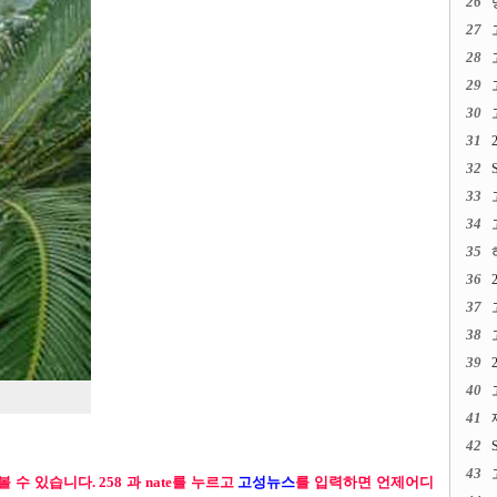
26
27
28
29
30
31
32
33
34
35
36
37
38
39
40
41
42
43
볼 수 있습니다. 258 과 nate를 누르고
고성뉴스
를 입력하면 언제어디