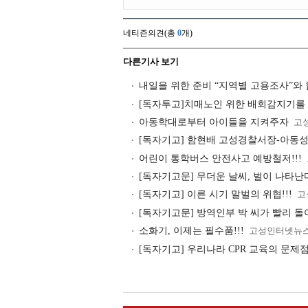
네티즌의견(총
0
개)
다른기사 보기
내일을 위한 준비 “지역별 고용조사”와
[독자투고]치매노인 위한 배회감지기를
아동학대로부터 아이들을 지켜주자
고
[독자기고] 함현배 고성경찰서장-아동성폭
어린이 통학버스 안전사고 예방철저!!!
[독자기고문] 무더운 날씨, 벌이 나타난다
[독자기고] 이른 시기 말벌의 위협!!!
고
[독자기고문] 방역인부 박 씨가 빨리 돌
소화기, 이제는 필수품!!!
고성인터넷뉴
[독자기고] 우리나라 CPR 교육의 문제