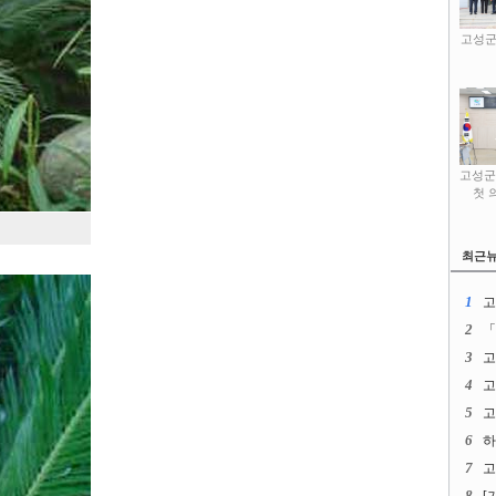
고성군
고성군
첫 
최근
1
고
2
「
3
고
4
고
5
고
6
하
7
고
8