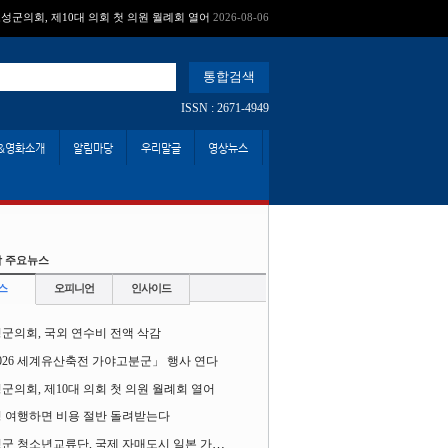
성군의회, 제10대 의회 첫 의원 월례회 열어
2026-08-06
ISSN : 2671-4949
&영화소개
알림마당
우리말글
영상뉴스
 주요뉴스
스
오피니언
인사이드
군의회, 국외 연수비 전액 삭감
026 세계유산축전 가야고분군」 행사 연다
군의회, 제10대 의회 첫 의원 월례회 열어
 여행하면 비용 절반 돌려받는다
고성군 청소년교류단, 국제 자매도시 일본 가사오카시 찾아