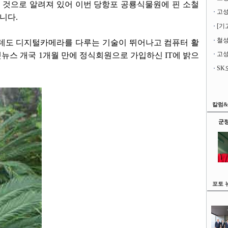
든 것으로 알려져 있어 이번 당항포 공룡식물원에 핀 소철
니다.
[기
철성
인데도 디지털카메라를 다루는 기술이 뛰어나고 컴퓨터 활
고성
뉴스 개국 1개월 만에 정식회원으로 가입하신 IT에 밝으
칼럼
군정
포토 