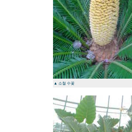
▲ 소철 수꽃