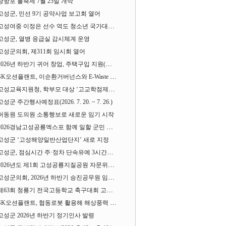
당항포 물축제 7월 25일 개막
고성군, 민선 9기 공약사업 보고회 열어
고성여중 이정은 선수 역도 청소년 국가대표에 뽑혀
고성군, 열병 응급실 감시체계 운영
고성군의회, 제311회 임시회 열어
2026년 하반기 귀어 창업, 주택구입 지원(융자) 사업대상자 모집
SK오션플랜트, 이순환거버넌스와 E-Waste Zero 업무협약
고성교육지원청, 학부모 대상 ‘고교학점제와 대입제도 설명회’ 열어
고성군 주간행사예정표(2026. 7. 20. ~ 7. 26.)
허동원 도의원 소통행보로 새로운 임기 시작
2026경남고성공룡엑스포 함께 일할 군민 모집
고성군 ‘고성해양일반산업단지’ 새로 지정
고성군, 점심시간 주·정차 단속유예 3시간으로 확대
2026년도 제1회 고성공룡지질공원 자문위원회 열어
고성군의회, 2026년 하반기 승진공무원 임용장 수여
제63회 청룡기 전국고등학교 축구대회 고성서 열린다
SK오션플랜트, 협동로봇 활용해 해상풍력 생산 혁신 속도 낸다
고성군 2026년 하반기 정기인사 발령