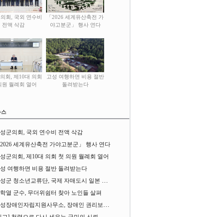
의회, 국외 연수비
「2026 세계유산축전 가
전액 삭감
야고분군」 행사 연다
의회, 제10대 의회
고성 여행하면 비용 절반
의원 월례회 열어
돌려받는다
뉴스
성군의회, 국외 연수비 전액 삭감
2026 세계유산축전 가야고분군」 행사 연다
성군의회, 제10대 의회 첫 의원 월례회 열어
성 여행하면 비용 절반 돌려받는다
성군 청소년교류단, 국제 자매도시 일본 가사오카시 찾아
학열 군수, 무더위쉼터 찾아 노인들 살펴
성장애인자립지원사무소, 장애인 권리보장 촉구 1인 시위 벌여