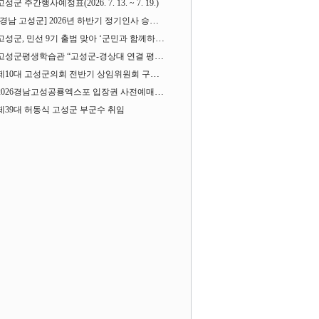
고성군 주간행사예정표(2026. 7. 13. ~ 7. 19.)
[경남 고성군] 2026년 하반기 정기인사 승진심사 결과
고성군, 민선 9기 출범 맞아 ‘군민과 함께하는 대전환 소통간담회’ 열어
고성군평생학습관 “고성군-경상대 연결 평생교육” 운영
제10대 고성군의회 전반기 상임위원회 구성 완료
2026경남고성공룡엑스포 입장권 사전예매 시작
제39대 허동식 고성군 부군수 취임