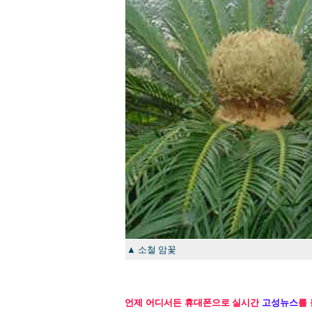
▲ 소철 암꽃
언제 어디서든 휴대폰으로 실시간
고성뉴스
를 