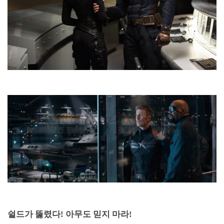
쉴드가 뚫렸다
!
아무도 믿지 마라
!