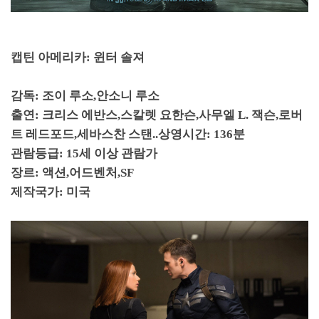
캡틴 아메리카
:
윈터 솔져
감독
:
조이 루소
,
안소니 루소
출연
:
크리스 에반스
,
스칼렛 요한슨
,
사무엘
L.
잭슨
,
로버
트 레드포드
,
세바스찬 스탠..
상영시간
: 136
분
관람등급
: 15
세 이상 관람가
장르
:
액션
,
어드벤처
,SF
제작국가
:
미국