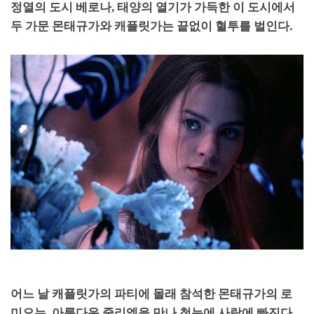
정열의 도시 베로나
,
태양의 열기가 가득한 이 도시에서
두 가문 몬태규가와 캐플릿가는 끝없이 혈투를 벌인다
.
어느 날 캐플릿가의 파티에 몰래 참석한 몬태규가의 로
미오는
,
아름다운 줄리엣을 만나 첫눈에 사랑에 빠진다
.