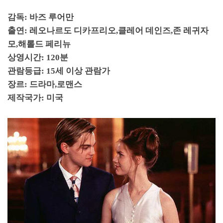
감독
:
바즈 루어만
출연
:
레오나르도 디카프리오
,
클레어 데인즈
,
존 레귀자
모
,
해롤드 페리뉴
상영시간
: 120
분
관람등급
: 15
세 이상 관람가
장르
:
드라마
,
로맨스
제작국가
:
미국