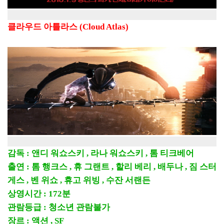
클라우드 아틀라스 (Cloud Atlas)
감독 : 앤디 워쇼스키 , 라나 워쇼스키 , 톰 티크베어
출연 : 톰 행크스 , 휴 그랜트 , 할리 베리 , 배두나 , 짐 스터
게스 , 벤 위쇼 , 휴고 위빙 , 수잔 서랜든
상영시간 : 172분
관람등급 : 청소년 관람불가
장르 : 액션 , SF