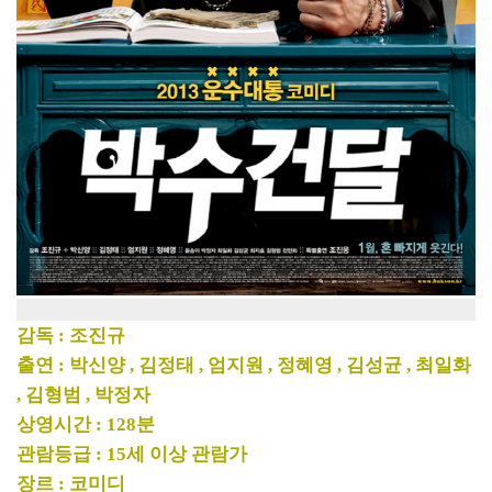
감독 : 조진규
출연 : 박신양 , 김정태 , 엄지원 , 정혜영 , 김성균 , 최일화
, 김형범 , 박정자
상영시간 : 128분
관람등급 : 15세 이상 관람가
장르 : 코미디