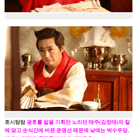
호시탐탐
광호를 밟을 기회만 노리던 태주(김정태)의 칼
에 맞고 순식간에 바뀐 운명선 때문에 낮에는 박수무당,