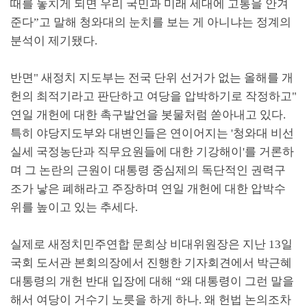
때를 놓치게 되면 우리 국민과 미래 세대에 고통을 안겨
준다
”
고 말해 청와대의 눈치를 보는 게 아니냐는 정계의
분석이 제기됐다
.
반면
"
새정치 지도부는 전국 단위 선거가 없는 올해를 개
헌의 최적기라고 판단하고 여당을 압박하기로 작정하고
"
연일 개헌에 대한 촉구발언을 봇물처럼 쏟아내고 있다
.
특히 야당지도부와 대변인들은 연이어지는
'
청와대 비선
실세 국정농단과 직무요원들에 대한 기강해이
'
를 거론하
며 그 논란의 근원이 대통령 중심제의 독단적인 권력구
조가 낳은 폐해라고 주장하며 연일 개헌에 대한 압박수
위를 높이고 있는 추세다
.
실제로 새정치민주연합 문희상 비대위원장은 지난
13
일
국회 도서관 본회의장에서 진행한 기자회견에서 박근혜
대통령의 개헌 반대 입장에 대해
“
왜 대통령이 그런 말을
해서 여당이 거수기 노릇을 하게 하나
.
왜 헌법 논의조차