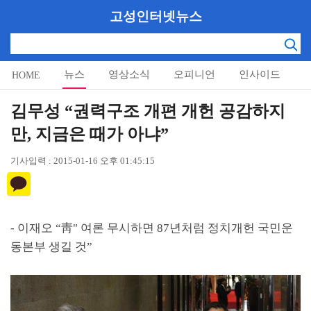
고성인터넷뉴스
뉴스
영상소식
오피니언
인사이드
HOME
알림마당
김무성 “권력구조 개편 개헌 공감하지
만, 지금은 때가 아냐”
기사입력 : 2015-01-16 오후 01:45:15
- 이재오
“
靑
"
여론 무시하면
87
년처럼 정치개헌 국민운
동본부 생길 것
”