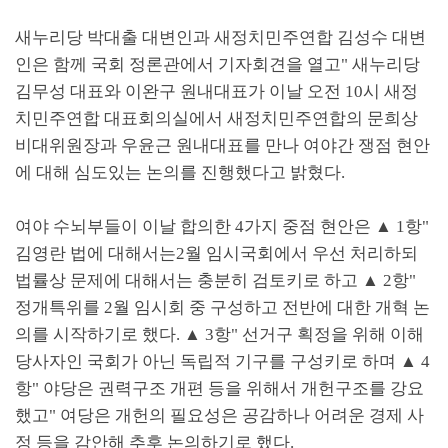
새누리당 박대출 대변인과 새정치민주연합 김성수 대변
인은 함께 국회 정론관에서 기자회견을 열고
"
새누리당
김무성 대표와 이완구 원내대표가 이날 오전
10
시 새정
치민주연합 대표회의실에서 새정치민주연합의 문희상
비대위원장과 우윤근 원내대표를 만나 여야간 쟁점 현안
에 대해 심도있는 논의를 진행했다고 밝혔다
.
여야 수뇌부들이 이날 합의한
4
가지 중점 현안은
▲
1
항
"
김영란 법에 대해서는
2
월 임시국회에서 우선 처리하되
법률상 문제에 대해서는 충분히 검토키로 하고
▲
2
항
"
정개특위를
2
월 임시회 중 구성하고 전반에 대한 개혁 논
의를 시작하기로 했다
.
▲
3
항
"
선거구 획정을 위해 이해
당사자인 국회가 아닌 독립적 기구를 구성키로 하며
▲
4
항
"
야당은 권력구조 개편 등을 위해서 개헌구조를 강요
했고
"
여당은 개헌의 필요성은 공감하나 어려운 경제 사
정 등을 감안해 추후 논의하기로 했다
.