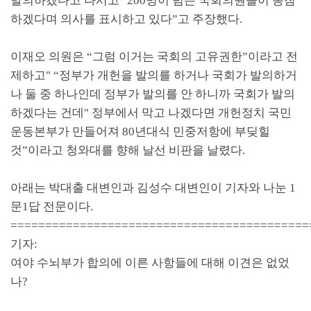
발의하겠다고 나서고
" 200
명이 넘는 국회의원들이 동참
하겠다며 의사를 표시하고 있다
”
고 주장했다
.
이재오 의원은
“
그럼 이거는 국회의 고유권한
”
이라고 전
제하고
" “
정부가 개헌을 발의를 하거나 국회가 발의하거
나 둘 중 하나인데 정부가 발의를 안 하니까 국회가 발의
하겠다는 건데
"
정부에서 막고 나겠다면 개헌정치 국민
운동본부가 만들어져
80
년대식 민중저항에 부딪힐
것
”
이라고 청와대를 향해 날선 비판을 날렸다
.
아래는 박대출 대변인과 김성수 대변인이 기자와 나눈
1
문
1
답 전문이다
.
===========================================
기자
:
여야 수뇌부가 합의에 이른 사항들에 대해 이견은 없었
나
?