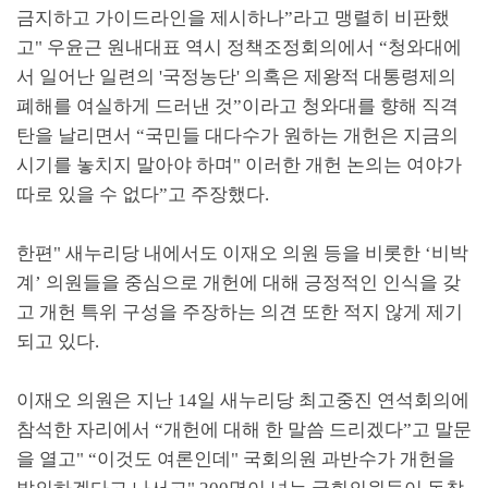
금지하고 가이드라인을 제시하나
”
라고 맹렬히 비판했
고
"
우윤근 원내대표 역시 정책조정회의에서
“
청와대에
서 일어난 일련의
'
국정농단
'
의혹은 제왕적 대통령제의
폐해를 여실하게 드러낸 것
”
이라고 청와대를 향해 직격
탄을 날리면서
“
국민들 대다수가 원하는 개헌은 지금의
시기를 놓치지 말아야 하며
"
이러한 개헌 논의는 여야가
따로 있을 수 없다
”
고 주장했다
.
한편
"
새누리당 내에서도 이재오 의원 등을 비롯한
‘
비박
계
’
의원들을 중심으로 개헌에 대해 긍정적인 인식을 갖
고 개헌 특위 구성을 주장하는 의견 또한 적지 않게 제기
되고 있다
.
이재오 의원은 지난
14
일 새누리당 최고중진 연석회의에
참석한 자리에서
“
개헌에 대해 한 말씀 드리겠다
”
고 말문
을 열고
" “
이것도 여론인데
"
국회의원 과반수가 개헌을