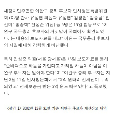
새정치민주연합 이완구 총리 후보자 인사청문특별위원
회
(
야당 간사 유성엽 의원과 유성엽
"
김경협
"
김승남
"
진
선미
"
홍종학
"
진성준 위원
)
등
5
명은
15
일 합동으로
‘
이
완구 국무총리 후보자의 거짓말이 국회에서 확인되었
다
.’
는 내용의 보도자료를 내고
"
이완구 국무총리 후보자
의 자질에 대해 강력하게 비난했다
.
특히 진성준 의원
(
서울 강서을
)
은
15
일 보도자료를 통해
“
손바닥으로 하늘을 가린다고 가려질 하늘이 아님을 이
완구 후보자는 알아야 한다
”
며
“
이완구 총리 후보자는 지
난
2
월
11
일 인사청문회에서
“5
억 원짜리 전세권이 누락
되었고
"
전세보증금 받은
5
억 원도 빠져있다
”
고 폭로했
다
.