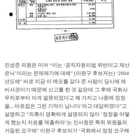
진성준 의원은 이어
“
이는
‘
공직자윤리법 위반이고 재산
은닉
’
이라는 문제제기에 대해
" (
이완구 후보자는
) ‘2004
년도에
"
바로 지금 이 메모를 갖다 준 사람이 당시에 제
비서관이기 때문에 신고를 한 것 같은데 그 후에 국회사
무처로부터 이게 잘못되었다고 해 가지고 나중에 정정
을
...
바로잡은 그런 기억이 납니다
’
라고 대답하였다
”
고
설명하고
“
의혹이 명확하게 설명되지 않아
‘
정정을 어떻
게 했는지 자료를 제출하라
’
는 인사청문 특위 위원들의
거듭된 요구에
"
이완구 후보자가
‘
국회에서 정정 요구해