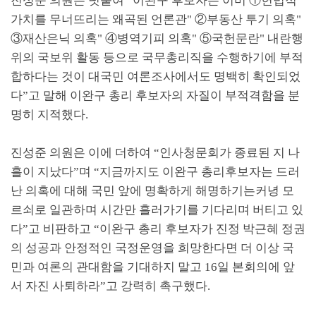
진성준 의원은 덧붙여
“
이완구 후보자는 이미
①
헌법적
가치를 무너뜨리는 왜곡된 언론관
"
②
부동산 투기 의혹
"
③
재산은닉 의혹
"
④
병역기피 의혹
"
⑤
국헌문란
"
내란행
위의 국보위 활동 등으로 국무총리직을 수행하기에 부적
합하다는 것이 대국민 여론조사에서도 명백히 확인되었
다
”
고 말해 이완구 총리 후보자의 자질이 부적격함을 분
명히 지적했다
.
진성준 의원은 이에 더하여
“
인사청문회가 종료된 지 나
흘이 지났다
”
며
“
지금까지도 이완구 총리후보자는 드러
난 의혹에 대해 국민 앞에 명확하게 해명하기는커녕 모
르쇠로 일관하며 시간만 흘러가기를 기다리며 버티고 있
다
”
고 비판하고
“
이완구 총리 후보자가 진정 박근혜 정권
의 성공과 안정적인 국정운영을 희망한다면 더 이상 국
민과 여론의 관대함을 기대하지 말고
16
일 본회의에 앞
서 자진 사퇴하라
”
고 강력히 촉구했다
.