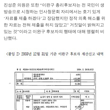
진성준 의원은 또한
“
이완구 총리후보자는 전 국민이 생
방송으로 시청하는 인사청문회 자리에서는 호기 있게
‘
자료를 제출 하겠다
’
고 장담했지만 정작 의혹 해소를 위
한 자료는 전혀 제출을 하지 않았고
"
거짓말이 밝혀지고
있는 것
”
이라고 이완구 후보자의 행태에 대해 맹렬히 비
난했다
.