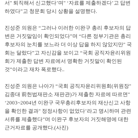
서
"
퇴직해서 신고했다
’
며
" ‘
자료를 제출하겠다
’
고 답변
하였다
”
고 청문회 당시 상황을 설명했다
.
진성준 의원은
“
그러나 이러한 이완구 총리 후보자의 답
변은 거짓말임이 확인되었다
”
며
“
다른 정부기관은 총리
후보자의 눈치를 보느라 더 이상 답을 하지 않았지만
"
국
회는 달랐다
”
고 자신감을 보이고
“
국회 공직자윤리위원
회가 제출한 답변 자료에서 명확한 거짓말이 확인된
것
”
이라고 재차 폭로했다
..
진성준 의원은 나아가
“
국회 공직자윤리위원회
(
위원장
"
김종대
前
헌법재판소 재판관
)
가 제출한 자료에 따르면
"
‘2003~2004
년 이완구 국무총리후보자의 재산신고 사항
을 확인한 결과
"
정정사항이 없었다
’
라고 명시하며 관련
서류를 제출했다
”
며 이완구 후보자의 거짓해명에 대한
근거자료를 공개했다
.(
사진
)