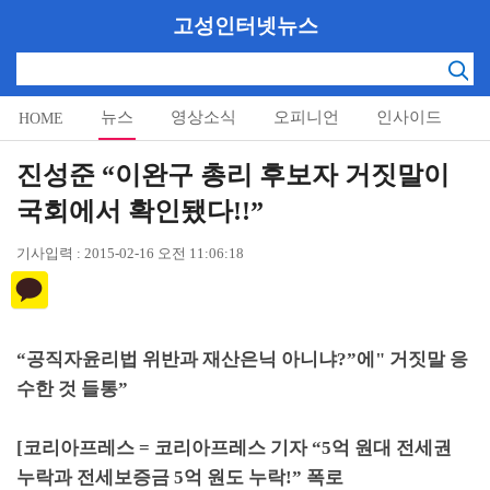
고성인터넷뉴스
뉴스
영상소식
오피니언
인사이드
HOME
알림마당
진성준 “이완구 총리 후보자 거짓말이
국회에서 확인됐다!!”
기사입력 : 2015-02-16 오전 11:06:18
“
공직자윤리법 위반과 재산은닉 아니냐
?”
에
"
거짓말 응
수한 것 들통
”
[
코리아프레스
=
코리아프레스 기자
“5
억 원대 전세권
누락과 전세보증금
5
억 원도 누락
!”
폭로