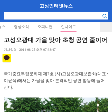
고성인터넷뉴스
뉴스
영상소식
오피니언
인사이드
고성오광대 가을 맞아 초청 공연 줄이어
기사입력 : 2014-08-25 오후 07:38:47
국가중요무형문화재 제
7
호
(
사
)
고성오광대보존회
(
대표
:
이윤석
)
에서는 가을을 맞아 본격적인 공연 활동에 들어
간다
.