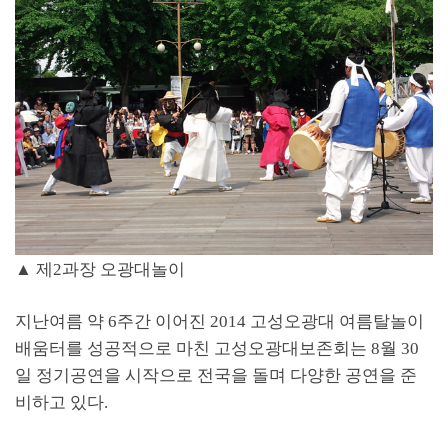
▲ 제2과장 오광대놀이
지난여름 약
6
주간 이어진
2014
고성오광대 여름탈놀이
배움터를 성공적으로 마친 고성오광대보존회는
8
월
30
일 정기공연을 시작으로 전국을 돌며 다양한 공연을 준
비하고 있다
.