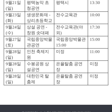
9
월
21
일
평택농악 초
평택시
13:30
(
일
)
청공연
9
월
23
일
생생문화재
-
전수교육관
10:00
(
화
)
상리초등학교
9
월
24
일
상설 공연
-
전수교육관
(
야
17:30
(
수
)
창원 솟대패
외
)
9
월
27
일
국립중앙박물
국립중앙박물관
15:00
(
토
)
관공연
15:00
9
월
28
일
인천 축제지
미정
11:00
(
일
)
원
9
월
28
일
수봉공원 상
은율탈춤 공연
미정
(
일
)
설공연
장
9
월
28
일
대한민국 탈
은율탈춤 공연
미정
(
일
)
춤제
장