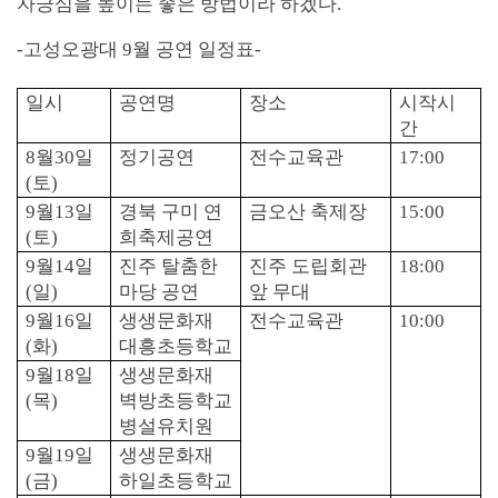
자긍심을 높이는 좋은 방법이라 하겠다
.
-
고성오광대
9
월 공연 일정표
-
일시
공연명
장소
시작시
간
8
월
30
일
정기공연
전수교육관
17:00
(
토
)
9
월
13
일
경북 구미 연
금오산 축제장
15:00
(
토
)
희축제공연
9
월
14
일
진주 탈춤한
진주 도립회관
18:00
(
일
)
마당 공연
앞 무대
9
월
16
일
생생문화재
전수교육관
10:00
(
화
)
대흥초등학교
9
월
18
일
생생문화재
(
목
)
벽방초등학교
병설유치원
9
월
19
일
생생문화재
(
금
)
하일초등학교