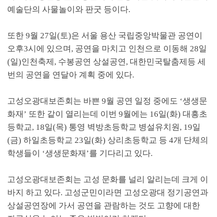
예술단의 사물놀이와 판굿 등이다
.
또한
9
월
27
일
(
토
)
은 서울 용산 국립중앙박물관 공연이
오후
3
시에 있으며
,
공연을 마치고 인천으로 이동해
28
일
(
일
)
인천축제
,
수봉공연 상설공연
,
대한민국탈춤제등 세
번의 공연을 연달아 계획 중에 있다
.
고성오광대보존회는 바쁜
9
월 공연 일정 중에도
‘
생생문
화재
’
또한 같이 열리는데 이번
9
월에는
16
일
(
화
)
대흥초
등학교
, 18
일
(
목
)
통영 벽방초등학교 병설유치원
, 19
일
(
금
)
하일초등학교
23
일
(
화
)
상리초등학교 등
4
개 단체의
학생들이
‘
생생문화재
’
를 기다리고 있다
.
고성오광대보존회는 고성 문화를 널리 알리는데 크게 이
바지 하고 있다
.
고성군민이라면 고성오광대 정기공연과
상설공연장에 가서 공연을 관람하는 것도 고향에 대한