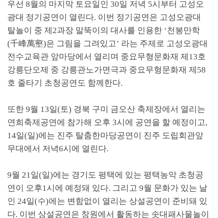
우선
8
월의 마지막 토요일인
30
일 저녁
5
시부터 고성오
광대 정기공연이 열린다
.
이번 정기공연은 고성오광대
탈놀이 중 제
2
과장 말뚝이의 대사를 인용한
‘
천봉만학
(
千峰萬壑
)
은 그림을 그려있고
’
라는 주제로 고성오광대
전수교육관 앞마당에서 열리며 중요무형문화재 제
13
호
강릉단오제 중 강릉관노가면극과 중요무형문화재 제
58
호 줄타기 초청공연도 함께한다
.
또한
9
월
13
일
(
토
)
경북 구미 금오산 축제장에서 열리는
연희축제공연에 참가해 오후
3
시에 공연을 할 예정이고
,
14
일
(
일
)
에는 진주 탈춤한마당공연이 진주 도립회관앞
무대에서 저녁
6
시에 열린다
.
9
월
21
일
(
일
)
에는 경기도 평택에 있는 평택농악 초청공
연이 오후
1
시에 예정돼 있다
.
그리고
9
월 문화가 있는 날
인
24
일
(
수
)
에는 변함없이 열리는 상설공연이 준비돼 있
다
.
이번 상설공연은 창원에서 활동하는 솟대패사물놀이