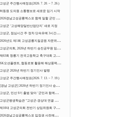
고성군 주간행사예정표(2026. 7. 20. ~ 7. 26.)
허동원 도의원 소통행보로 새로운 임기 시작
2026경남고성공룡엑스포 함께 일할 군민 모집
고성군 ‘고성해양일반산업단지’ 새로 지정
고성군, 점심시간 주·정차 단속유예 3시간으로 확대
2026년도 제1회 고성공룡지질공원 자문위원회 열어
고성군의회, 2026년 하반기 승진공무원 임용장 수여
제63회 청룡기 전국고등학교 축구대회 고성서 열린다
SK오션플랜트, 협동로봇 활용해 해상풍력 생산 혁신 속도 낸다
고성군 2026년 하반기 정기인사 발령
고성군 주간행사예정표(2026. 7. 13. ~ 7. 19.)
[경남 고성군] 2026년 하반기 정기인사 승진심사 결과
고성군, 민선 9기 출범 맞아 ‘군민과 함께하는 대전환 소통간담회’ 열어
고성군평생학습관 “고성군-경상대 연결 평생교육” 운영
제10대 고성군의회 전반기 상임위원회 구성 완료
2026경남고성공룡엑스포 입장권 사전예매 시작