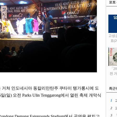
포토
고성
표(20
「2
전 
을 거쳐 인도네시아 동칼리만탄주 쿠타이 텡가롱시에 도
최근
5
일
(
일
)
오전
Parks Ulin Tenggarong
에서 열린 축제 개막식
1
고
2
3
Rondong Demang Fairgrounds Stadium
에서 공연을 펼치고
,