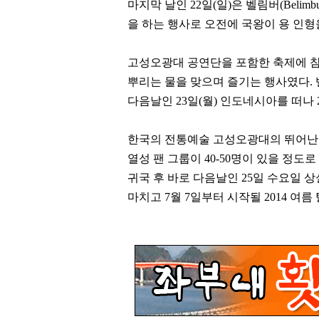
마지막 날인
22
일
(
일
)
은 벨림버
(Belimb
을 하는 행사로 오전에 국왕이 용 인
고성오광대 공연단을 포함한 축제에 참
뿌리는 물을 맞으며 즐기는 행사였다
.
다음날인
23
일
(
월
)
인도네시아를 떠나
한국의 전통예술 고성오광대의 뛰어난
열성 팬 그룹이
40-50
명이 있을 정도로
귀국 후 바로 다음날인
25
일 수요일 
마치고
7
월
7
일부터 시작될
2014
여름 