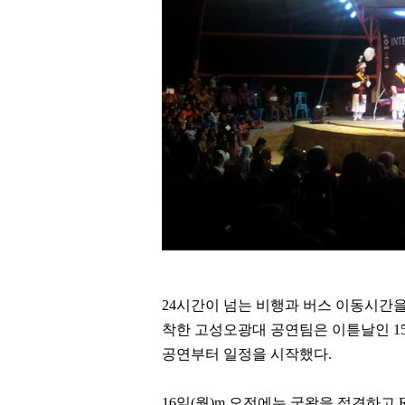
24
시간이 넘는 비행과 버스 이동시간
착한 고성오광대 공연팀은 이튿날인
1
공연부터 일정을 시작했다
.
16
일
(
월
)m
오전에는 국왕을 접견하고