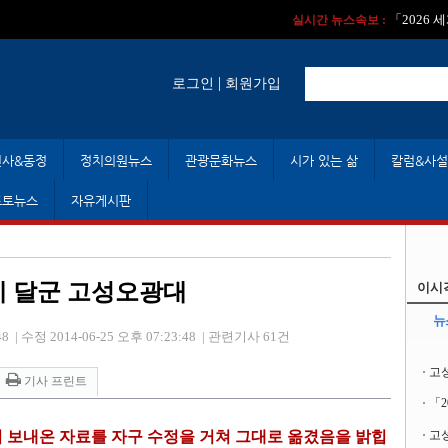
실시간 뉴스속보 :
실시간 뉴스속보 
「2026
실시간 뉴스속보 :
|
로그인
회원가입
인사&동정
정치의원뉴스
관광문화뉴스
시가 있는 삶
칼럼&사설
포토뉴스
자유게시판
게 달군 고성오광대
이시
뉴
48
|
수정 2014-06-25 오후 07:23:48
|
관련기사 61건
고
기사 프린트
「
 보내온 자료를 자구 수정을 거쳐 그대로 옮겼음을 밝힙
고성