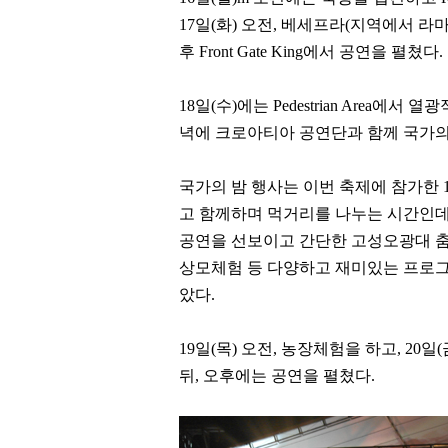
17
일
(
화
)
오전
,
베세프라
(
지역에서 라마
후
Front Gate King
에서 공연을 펼쳤다
.
18
일
(
수
)
에는
Pedestrian Area
에서 열광
녁에 크로아티아 공연단과 함께 국가의
국가의 밤 행사는 이번 축제에 참가한
고 함께하며 먹거리를 나누는 시간인
공연을 선보이고 간단한 고성오광대 춤
상모체험 등 다양하고 재미있는 프로그
았다
.
19
일
(
목
)
오전
,
농장체험을 하고
, 20
일
(
뒤
,
오후에는 공연을 펼쳤다
.