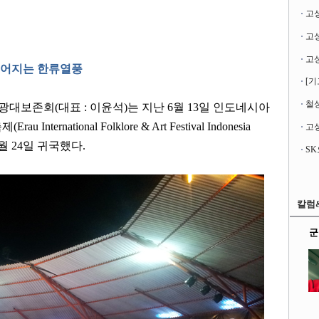
고
이어지는 한류열풍
[기
철성
광대보존회
(
대표
:
이윤석
)
는 지난
6
월
13
일 인도네시아
축제
(Erau International Folklore & Art Festival Indonesia
고성
월
24
일 귀국했다
.
칼럼
군