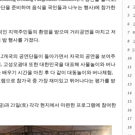
4
단을 준비하며 음식을 국민들과 나누는 행사
)
에 참가한
5
6
고
적인 지역주민들의 환영을 받으며 거리공연을 마치고 저
7
 밤 행사를 가졌다
.
8
고
9
12
개국의 공연단들이 돌아가면서 자국의 공연을 보여주
10
데
,
고성오광대 또한 대한민국을 대표해 사물놀이와 버나
11
 배우기 시간을 마친 후 다 같이 대동놀이와 버나체험
,
12
램으로 참가국 중 가장 재미있고 뛰어나다는 평가를 받
13
14
15
금
)
과
21
일
(
토
)
각각 현지에서 마련한 프로그램에 참여한
16
17
18