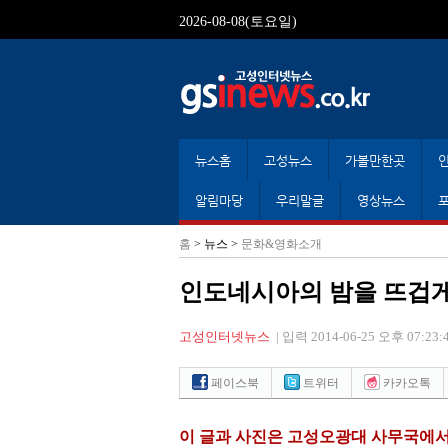
2026-08-08(토요일)
뉴스홈
고성뉴스
가볼만한곳
알림마당
우리말글
영상뉴스
홈
> 뉴스 >
문화&영화소개
인도네시아의 밤을 뜨겁
고성인터넷뉴스
|
입력 2014-06-25 오후 07:23:
페이스북
트위터
카카오톡
이 글과 사진은 고성오광대 사무국에서