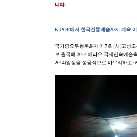
니다.
K-POP
에서 한국전통예술까지 계속 
국가중요무형문화재 제
7
호
(
사
)
고성오
로 출국해
2014
에라우 국제민속예술
2014)
일정을 성공적으로 마무리하고
6