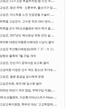
고성군, CGV고성 부설주차장 밤 시간 무료 개방한다
고성군, 청년 주택 · 신혼부부, 출산가구 임차보증금 대출이자 지원사업 시행
고성군, 저소득층 노인 인공관절 수술비 지원사업 계속 추진
하학열 고성군수, 고수온 적조 대비 양식장 현장점검
하학열 군수 SK오션플랜트 매각 즉각 철회 촉구 기자회견 열어
고성군, 2027년도 예산편성 위한 군민 설문조사 실시
제16회 대한민국행촌서예대전 시상식 열어
고성군 주간행사예정표(2026. 7. 27. ~ 8. 2.)
당항포 물축제 7월 25일 개막
고성군, 민선 9기 공약사업 보고회 열어
고성여중 이정은 선수 역도 청소년 국가대표에 뽑혀
고성군, 열병 응급실 감시체계 운영
고성군의회, 제311회 임시회 열어
2026년 하반기 귀어 창업, 주택구입 지원(융자) 사업대상자 모집
SK오션플랜트, 이순환거버넌스와 E-Waste Zero 업무협약
고성교육지원청, 학부모 대상 ‘고교학점제와 대입제도 설명회’ 열어