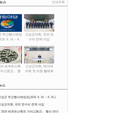
 뉴스
전체목록
군 주간행사예정
고성군의회, 국외 연
26. 8. 10. ~ 8.
수비 전액 삭감
16.)
026 세계유산축
고성군의회, 제10대
가야고분군」 행
의회 첫 의원 월례회
사 연다
열어
뉴스
성군 주간행사예정표(2026. 8. 10. ~ 8. 16.)
고성군의회, 국외 연수비 전액 삭감
「2026 세계유산축전 가야고분군」 행사 연다