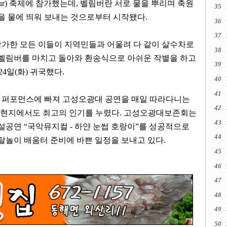
ur)
축제에 참가했는데
,
벨림버란 서로 물을 뿌리며 축원
35
형을 물에 띄워 보내는 것으로부터 시작됐다
.
36
37
가한 모든 이들이 지역민들과 어울려 다 같이 살수차로
38
벨림버를 마치고 돌아와 환송식으로 아쉬운 작별을 하고
39
24
일
(
화
)
귀국했다
.
40
41
 퍼포먼스에 빠져 고성오광대 공연을 매일 따라다니는
42
 현지에서도 최고의 인기를 누렸다
.
고성오광대보존회는
43
상설공연
“
국악뮤지컬
-
하얀 눈썹 호랑이
”
를 성공적으로
44
탈놀이 배움터 준비에 바쁜 일정을 보내고 있다
.
45
46
47
48
49
50