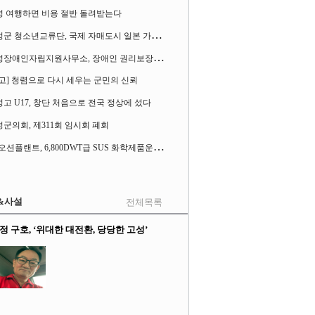
성 여행하면 비용 절반 돌려받는다
고
성군 청소년교류단, 국제 자매도시 일본 가사오카시 찾아
고
성장애인자립지원사무소, 장애인 권리보장 촉구 1인 시위 벌여
고] 청렴으로 다시 세우는 군민의 신뢰
고 U17, 창단 처음으로 전국 정상에 섰다
군의회, 제311회 임시회 폐회
S
K오션플랜트, 6,800DWT급 SUS 화학제품운반선 2척 수주
&사설
전체목록
정 구호, ‘위대한 대전환, 당당한 고성’